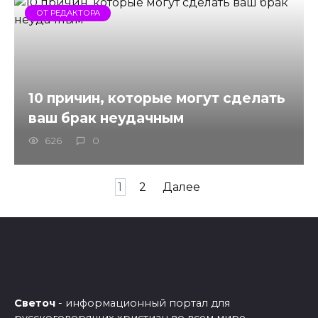
ОТ РЕДАКТОРА
10 причин, которые могут сделать
ваш брак неудачным
626
0
Пагинация
1
2
Далее
записей
Светоч
- информационный портал для
русскоговорящих христиан во всем мире.