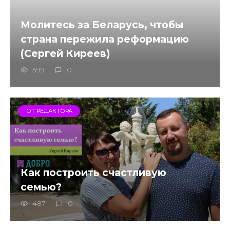
Молитесь за Беларусь, чтобы
страна пережила реформацию
(Сергей Киреев)
599
0
ОТ РЕДАКТОРА
Как построить счастливую
семью?
487
0