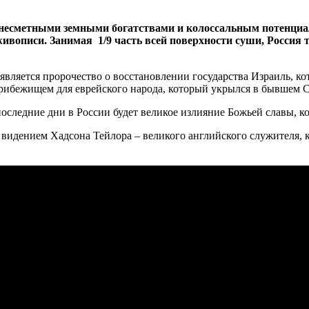
т несметными земными богатствами и колоссальным потенциа
живописи. Занимая 1/9 часть всей поверхности суши, Россия 
вляется пророчество о восстановлении государства Израиль, ко
прибежищем для еврейского народа, который укрылся в бывшем 
 последние дни в России будет великое излияние Божьей славы, к
 видением Хадсона Тейлора – великого английского служителя, 