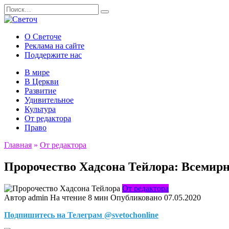
Перейти
Search
к
for:
содержанию
О Светоче
Реклама на сайте
Поддержите нас
В мире
В Церкви
Развитие
Удивительное
Культура
От редактора
Право
Главная
»
От редактора
Пророчество Хадсона Тейлора: Всемирн
От редактора
Автор
admin
На чтение
8 мин
Опубликовано
07.05.2020
Подпишитесь на Телеграм @svetochonline