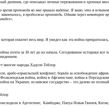
чный дневник, где описывал личные переживания и хроники мисс
о время проповеди ко мне пришло видение. Я знаю, что я остано
закончилось, я продолжил проповедь. Однако через некоторое вре
увидел
«.
которая охватит весь мир. Я увидел как эта война прекратилась,
йны почти за 30 лет до их начала. Сегодняшние историки все ч
 видением.
ут многие народы.
Хадсон Тейлор
аиле, арабо-израильский конфликт, борьба за освобождение афр
 Фолклендская война, война в Афганистане, война в Персидском
 война на Украине, исламское государство – это далеко не полн
ейлор
роисходили в Аргентине, Камбодже, Папуа Новая Гвинея, Китае