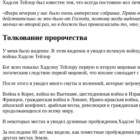
Хадсон Тейлор был известен тем, что всегда постоянно вел ли
«
Вчера вечером у нас было очень интересное собрание. Прямо в
действительно ли это было от Господа, поэтому когда видение 
молчал во второй раз, но я должен был провозгласить то, что 
Толкование пророчества
У меня было видение. В этом видении я увидел великую войну, 
войны.
Хадсон Тейлор
Бог ясно показал Хадсону Тейлору первую и вторую мировые во
логическим следствие первой мировой, что вполне совпадает с
После этого я увидел много смуты и волнений, которые затрон
Война в Корее, война во Вьетнаме, шестидневная война в Изр
Франции, гражданская война в Ливане, Ирано-иракская война,
абхазский конфликт, арабская весна, революция и гражданская
продолжающихся по всему миру.
В некоторых местах я увидел духовные пробуждения.
Хадсон Т
За последние 60 лет мы видели, как поместные пробуждения п
других местах Земли.