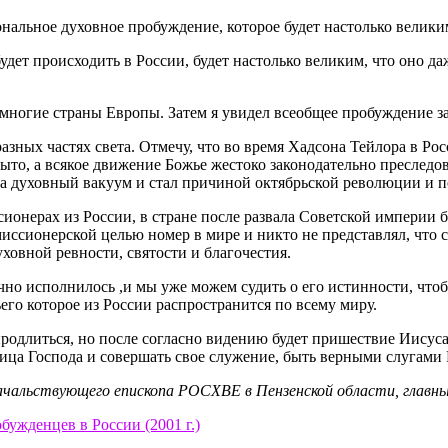
альное духовное пробуждение, которое будет настолько великим
удет происходить в России, будет настолько великим, что оно д
а многие страны Европы. Затем я увидел всеобщее пробуждение 
азных частях света. Отмечу, что во время Хадсона Тейлора в Р
ыто, а всякое движение Божье жестоко законодательно преследов
а духовный вакуум и стал причиной октябрьской революции и п
ссионерах из России, в стране после развала Советской империи
ссионерской целью номер в мире и никто не представлял, что с
ховной ревности, святости и благочестия.
но исполнилось ,и мы уже можем судить о его истинности, чтоб
его которое из России распространится по всему миру.
продлиться, но после согласно видению будет пришествие Иисуса
лица Господа и совершать свое служение, быть верными слугами 
ачальствующего епископа РОСХВЕ в Пензенской области, главн
ужденцев в России (2001 г.)