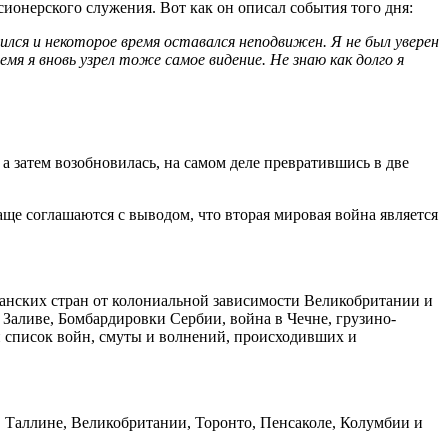
ионерского служения. Вот как он описал события того дня:
вился и некоторое время оставался неподвижен. Я не был уверен
мя я вновь узрел тоже самое видение. Не знаю как долго я
 а затем возобновилась, на самом деле превратившись в две
аще соглашаются с выводом, что вторая мировая война является
иканских стран от колониальной зависимости Великобритании и
 Заливе, Бомбардировки Сербии, война в Чечне, грузино-
ый список войн, смуты и волнений, происходивших и
, Таллине, Великобритании, Торонто, Пенсаколе, Колумбии и