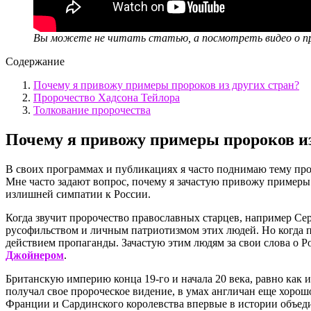
Вы можете не читать статью, а посмотреть видео о пр
Содержание
Почему я привожу примеры пророков из других стран?
Пророчество Хадсона Тейлора
Толкование пророчества
Почему я привожу примеры пророков из
В своих программах и публикациях я часто поднимаю тему пр
Мне часто задают вопрос, почему я зачастую привожу примеры
излишней симпатии к России.
Когда звучит пророчество православных старцев, например Се
русофильством и личным патриотизмом этих людей. Но когда п
действием пропаганды. Зачастую этим людям за свои слова о Р
Джойнером
.
Британскую империю конца 19-го и начала 20 века, равно как
получал свое пророческое видение, в умах англичан еще хоро
Франции и Сардинского королевства впервые в истории объеди