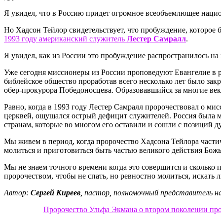
Я увидел, что в Россию придет огромное всеобъемлющее национ
Но Хадсон Тейлор свидетельствует, что пробуждение, которое б
1993 году американский служитель
Лестер Самралл
.
Я увидел, как из России это пробуждение распространилось н
Уже сегодня миссионеры из России проповедуют Евангелие в р
библейское общество проработав всего несколько лет было закр
обер-прокурора Победоносцева. Образовавшийся за многие век
Равно, когда в 1993 году Лестер Самралл пророчествовал о ми
церквей, ощущался острый дефицит служителей. Россия была ми
странам, которые во многом его оставили и сошли с позиций ду
Мы живем в период, когда пророчество Хадсона Тейлора частич
молиться и приготовиться быть частью великого действия Божь
Мы не знаем точного времени когда это совершится и сколько 
пророчеством, чтобы не спать, но ревностно молиться, искать 
Автор:
Сергей Киреев
, пастор, полномочный представитель н
Пророчество Ульфа Экмана о втором поколении проб