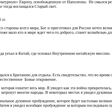
ультурную» Европу, освобожденную от Наполеона. Не смылся ре
е тогда восхищался Старый свет.
 гг.
 стороны всего мира, Бог и приготовил для России нечто велико
 тоже мало кто в мире ждет чего-то доброго, станет колыбелью 
года уехал в Китай, где основал Внутреннюю китайскую миссию.
щался в Британию для отдыха. Есть свидетельство, что во время 
естественное Божье откровение.
которая охватит весь мир. Я увидел как эта война прекратилась,
 затронут многие народы. В некоторых местах я увидел духовны
альное духовное пробуждение, которое будет настолько великим,
Затем я увидел всеобщее пробуждение за которым последовало 