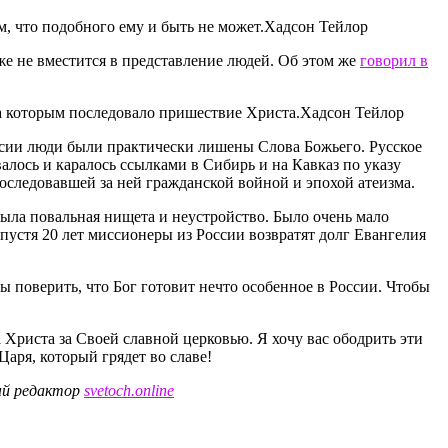
, что подобного ему и быть не может.
Хадсон Тейлор
аже не вместится в представление людей. Об этом же
говорил в
за которым последовало пришествие Христа.
Хадсон Тейлор
оссии люди были практически лишены Слова Божьего. Русское
алось и каралось ссылками в Сибирь и на Кавказ по указу
оследовавшей за ней гражданской войной и эпохой атеизма.
 была повальная нищета и неустройство. Было очень мало
пустя 20 лет миссионеры из России возвратят долг Евангелия
ы поверить, что Бог готовит нечто особенное в России. Чтобы
 Христа за Своей славной церковью. Я хочу вас ободрить эти
Царя, который грядет во славе!
ый редактор
svetoch.online