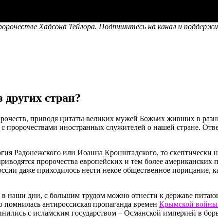
орочестве Хадсона Тейлора. Подпишитесь на канал и поддержи
 других стран?
орочеств, приводя цитаты великих мужей Божьих живших в раз
 с пророчествами иностранных служителей о нашей стране. Отве
ргия Радонежского или Иоанна Кронштадского, то скептически 
риводятся пророчества европейских и тем более американских 
оссии даже приходилось нести некое общественное порицание, к
 и в наши дни, с большим трудом можно отнести к державе питаю
шо помнилась антироссиская пропаганда времен
Крымской войны 
нились с исламским государством – Османской империей в борь