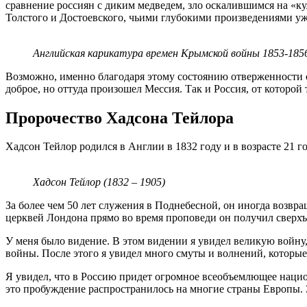
сравнение россиян с диким медведем, зло оскалившимся на «к
Толстого и Достоевского, чьими глубокими произведениями уж
Английская карикатура времен Крымской войны 1853-1856
Возможно, именно благодаря этому состоянию отверженности со
доброе, но оттуда произошел Мессия. Так и Россия, от которой
Пророчество Хадсона Тейлора
Хадсон Тейлор родился в Англии в 1832 году и в возрасте 21 
Хадсон Тейлор (1832 – 1905)
За более чем 50 лет служения в Поднебесной, он иногда возвра
церквей Лондона прямо во время проповеди он получил сверхъ
У меня было видение. В этом видении я увидел великую войну, 
войны. После этого я увидел много смуты и волнений, которые
Я увидел, что в Россию придет огромное всеобъемлющее национ
это пробуждение распространилось на многие страны Европы. 