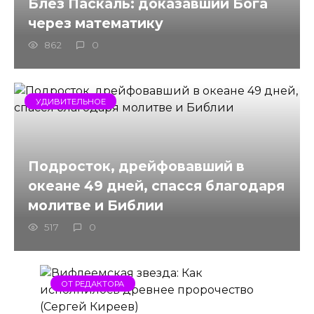
Блез Паскаль: доказавший Бога
через математику
862
0
УДИВИТЕЛЬНОЕ
Подросток, дрейфовавший в
океане 49 дней, спасся благодаря
молитве и Библии
517
0
ОТ РЕДАКТОРА