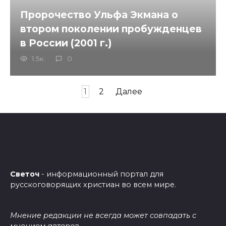
Пророчество Ульфа Экмана о
втором поколении пробужденцев
в России (2001 г.)
1.5к.
0
Пагинация
1
2
Далее
записей
Светоч
- информационный портал для
русскоговорящих христиан во всем мире.
Мнение редакции не всегда может совпадать с