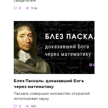
свидетелем
0
9.6к.
Блез Паскаль: доказавший Бога
через математику
Паскаль совершил множество открытий
использовал науку
0
861