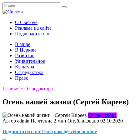
Перейти
Search
к
for:
содержанию
О Светоче
Реклама на сайте
Поддержите нас
В мире
В Церкви
Развитие
Удивительное
Культура
От редактора
Право
Главная
»
От редактора
Осень нашей жизни (Сергей Киреев)
От редактора
Автор
admin
На чтение
2 мин
Опубликовано
02.10.2020
Подпишитесь на Телеграм @svetochonline