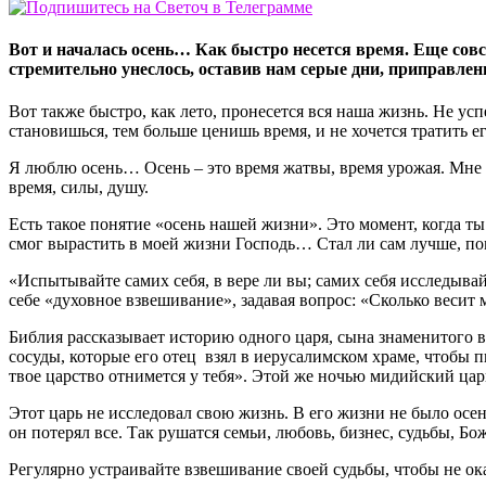
Вот и началась осень… Как быстро несется время. Еще совс
стремительно унеслось, оставив нам серые дни, приправле
Вот также быстро, как лето, пронесется вся наша жизнь. Не ус
становишься, тем больше ценишь время, и не хочется тратить ег
Я люблю осень… Осень – это время жатвы, время урожая. Мне н
время, силы, душу.
Есть такое понятие «осень нашей жизни». Это момент, когда ты
смог вырастить в моей жизни Господь… Стал ли сам лучше, пом
«Испытывайте самих себя, в вере ли вы; самих себя исследывай
себе «духовное взвешивание», задавая вопрос: «Сколько весит 
Библия рассказывает историю одного царя, сына знаменитого в
сосуды, которые его отец взял в иерусалимском храме, чтобы пи
твое царство отнимется у тебя». Этой же ночью мидийский ца
Этот царь не исследовал свою жизнь. В его жизни не было осе
он потерял все. Так рушатся семьи, любовь, бизнес, судьбы, Б
Регулярно устраивайте взвешивание своей судьбы, чтобы не ока