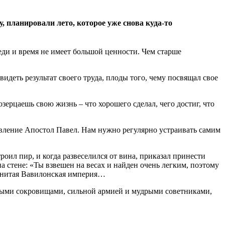
, планировали лето, которое уже снова куда-то
реди и время не имеет большой ценности. Чем старше
деть результат своего труда, плоды того, чему посвящал свое
зерцаешь свою жизнь – что хорошего сделал, чего достиг, что
тавление Апостол Павел. Нам нужно регулярно устраивать самим
оил пир, и когда развеселился от вина, приказал принести
на стене: «Ты взвешен на весах и найден очень легким, поэтому
менитая Вавилонская империя…
етными сокровищами, сильной армией и мудрыми советниками,