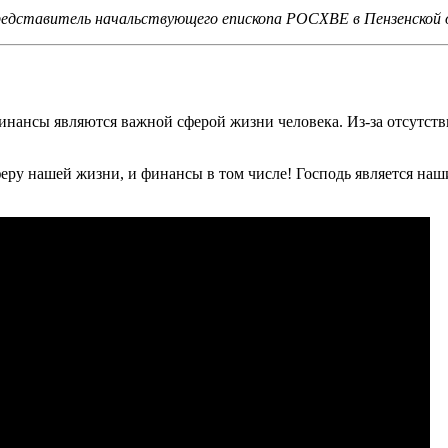
редставитель начальствующего епископа РОСХВЕ в Пензенской
 финансы являются важной сферой жизни человека. Из-за отсутс
еру нашей жизни, и финансы в том числе! Господь является наши