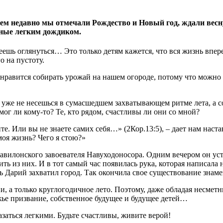
ем недавно мы отмечали Рождество и Новый год, ждали весну
нные легким дождиком.
пеешь оглянуться… Это только детям кажется, что вся жизнь впе
о на пустоту.
равится собирать урожай на нашем огороде, потому что можно ви
 уже не несешься в сумасшедшем захватывающем ритме лета, а со
ог ли кому-то? Те, кто рядом, счастливы ли они со мной?
те. Или вы не знаете самих себя…» (2Кор.13:5), – дает нам нас
моя жизнь? Чего я стою?»
авилонского завоевателя Навуходоносора. Одним вечером он устр
ть из них. И в тот самый час появилась рука, которая написала 
рь Дарий захватил город. Так окончила свое существование зна
ни, а только круглогодичное лето. Поэтому, даже обладая несм
ожье призвание, собственное будущее и будущее детей…
заться легкими. Будьте счастливы, живите верой!