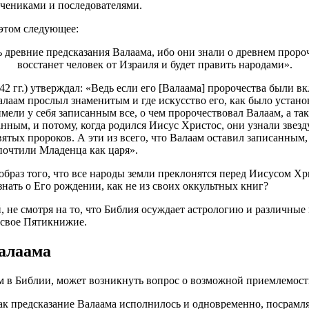
учениками и последователями.
 этом следующее:
ревние предсказания Валаама, ибо они знали о древнем пророче
восстанет человек от Израиля и будет править народами».
42 гг.) утверждал: «Ведь если его [Валаама] пророчества были 
лаам прослыл знаменитым и где искусство его, как было устано
мели у себя записанным все, о чем пророчествовал Валаам, а так
анным, и потому, когда родился Иисус Христос, они узнали звезд
тых пророков. А эти из всего, что Валаам оставил записанным, 
почтили Младенца как царя».
браз того, что все народы земли преклонятся перед Иисусом Хр
знать о Его рождении, как не из своих оккультных книг?
, не смотря на то, что Библия осуждает астрологию и различные
 свое Пятикнижие.
Валаама
ом в Библии, может возникнуть вопрос о возможной приемлемост
к предсказание Валаама исполнилось и одновременно, посрамля