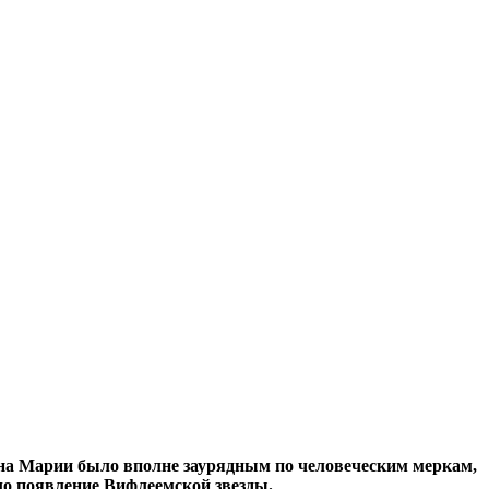
на Марии было вполне заурядным по человеческим меркам,
о появление Вифлеемской звезды.