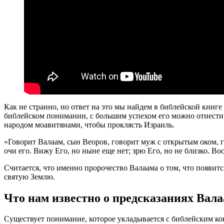
Как не странно, но ответ на это мы найдем в библейской книге 
библейском понимании, с большим успехом его можно отнести 
народом моавитянами, чтобы проклясть Израиль.
«Говорит Валаам, сын Веоров, говорит муж с открытым оком,
очи его. Вижу Его, но ныне еще нет; зрю Его, но не близко. Вос
Считается, что именно пророчество Валаама о том, что появитс
святую Землю.
Что нам известно о предсказаниях Вал
Существует понимание, которое укладывается с библейским к