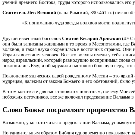
учений древнего Востока, труды которого использовались его 
Святитель Лев Великий
(папа Римский, 390-461 гг.) писал об
«К пониманию чуда звезды волхвов могли подвигнуть д
Другой известный богослов
Святой Кесарий Арльский
(470-5
они были записаны жившими в то время в Месопотамии, где Ва
волхвов, и такая наука сохранилась в восточных странах. Они и
Израиля восстанет человек. Все это волхвы имели у себя запис
народ израильский, который равнодушно воспринимал слова свя
поклонились Ему; и обнаружили настолько большую веру, что 
Поклонение языческих царей рожденному Мессии – это яркий о
мудрецам, далеким от закона Божьего и его обетований, было у
В этом контексте для нас становится понятным, почему Моисей
небожьих источников, все же включил предсказание Валаама в
Слово Божье посрамляет пророчество 
Возможно, у кого-то читая о предсказании Валаама, упомянут
Но удивительным образом Библия одновременно показывает, ка