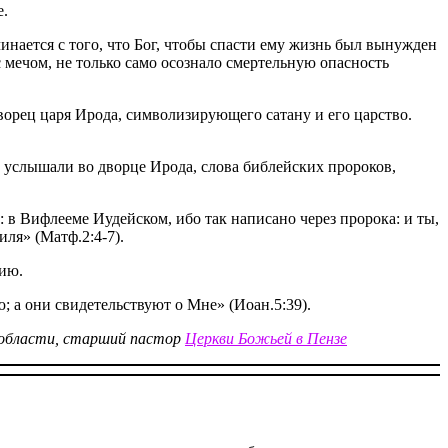
е.
инается с того, что Бог, чтобы спасти ему жизнь был вынужден
с мечом, не только само осознало смертельную опасность
ворец царя Ирода, символизирующего сатану и его царство.
 услышали во дворце Ирода, слова библейских пророков,
 в Вифлееме Иудейском, ибо так написано через пророка: и ты,
ля» (Матф.2:4-7).
нию.
; а они свидетельствуют о Мне» (Иоан.5:39).
 области, старший пастор
Церкви Божьей в Пензе