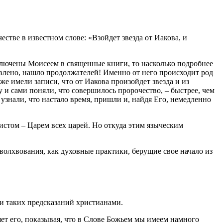
стве в известном слове: «Взойдет звезда от Иакова, и
включены Моисеем в священные книги, то насколько подробнее
влено, нашло продолжателей! Именно от него происходит род
же имели записи, что от Иакова произойдет звезда и из
у и сами поняли, что совершилось пророчество, – быстрее, чем
узнали, что настало время, пришли и, найдя Его, немедленно
истом – Царем всех царей. Но откуда этим языческим
 волхвования, как духовные практики, берущие свое начало из
и таких предсказаний христианами.
ет его, показывая, что в Слове Божьем мы имеем намного