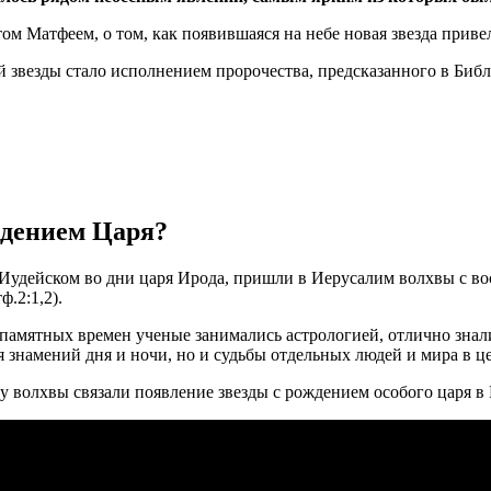
ом Матфеем, о том, как появившаяся на небе новая звезда прив
ой звезды стало исполнением пророчества, предсказанного в Библ
ждением Царя?
Иудейском во дни царя Ирода, пришли в Иерусалим волхвы с во
.2:1,2).
запамятных времен ученые занимались астрологией, отлично знал
я знамений дня и ночи, но и судьбы отдельных людей и мира в ц
му волхвы связали появление звезды с рождением особого царя в