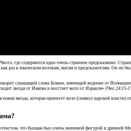
Чисел, где содержится одно очень странное предсказание. Странн
как раз к языческим волхвам, магам и предсказателям. Он не 
 говорит слышащий слова Божии, имеющий ведение от Всевышнег
ходит звезда от Иакова и восстает жезл от Израиля» (Чис.24:15-17
я новая звезда, которая принесет жезл (символ царской власти) 
аама?
онтекстом, что Валаам был очень значимой фигурой в древней 