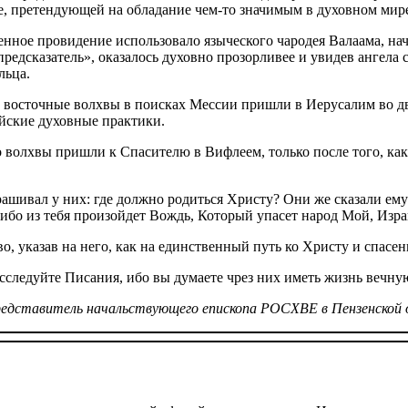
ге, претендующей на обладание чем-то значимым в духовном мир
енное провидение использовало языческого чародея Валаама, нач
предсказатель», оказалось духовно прозорливее и увидев ангела 
льца.
а, восточные волхвы в поисках Мессии пришли в Иерусалим во д
ейские духовные практики.
 волхвы пришли к Спасителю в Вифлеем, только после того, как
шивал у них: где должно родиться Христу? Они же сказали ему:
бо из тебя произойдет Вождь, Который упасет народ Мой, Израи
о, указав на него, как на единственный путь ко Христу и спасе
сследуйте Писания, ибо вы думаете чрез них иметь жизнь вечную
редставитель начальствующего епископа РОСХВЕ в Пензенской