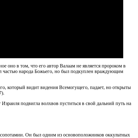
ое оно в том, что его автор Валаам не является пророком в
был частью народа Божьего, но был подкуплен враждующим
о, который видит видения Всемогущего, падает, но открыты
).
от Израиля подвигла волхвов пуститься в свой дальний путь на
Месопотамии. Он был одним из основоположников оккультных