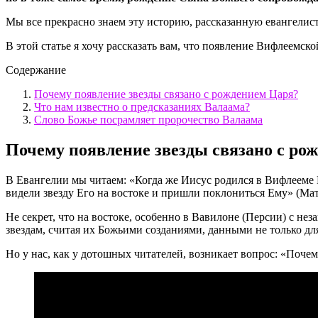
Мы все прекрасно знаем эту историю, рассказанную евангелист
В этой статье я хочу рассказать вам, что появление Вифлеемск
Содержание
Почему появление звезды связано с рождением Царя?
Что нам известно о предсказаниях Валаама?
Слово Божье посрамляет пророчество Валаама
Почему появление звезды связано с ро
В Евангелии мы читаем: «Когда же Иисус родился в Вифлееме 
видели звезду Его на востоке и пришли поклониться Ему» (Матф
Не секрет, что на востоке, особенно в Вавилоне (Персии) с не
звездам, считая их Божьими созданиями, данными не только дл
Но у нас, как у дотошных читателей, возникает вопрос: «Поче