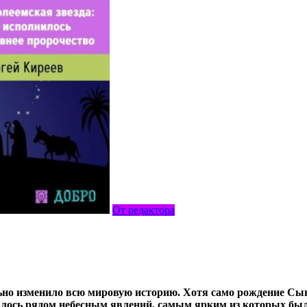
От редактора
ьно изменило всю мировую историю. Хотя само рождение Сы
алось рядом небесным явлений, самым ярким из которых был