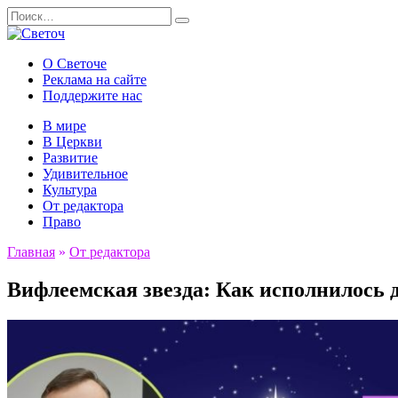
Перейти
Search
к
for:
содержанию
О Светоче
Реклама на сайте
Поддержите нас
В мире
В Церкви
Развитие
Удивительное
Культура
От редактора
Право
Главная
»
От редактора
Вифлеемская звезда: Как исполнилось д