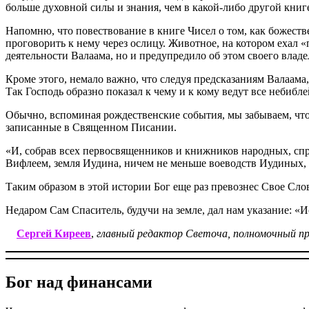
больше духовной силы и знания, чем в какой-либо другой кни
Напомню, что повествование в книге Чисел о том, как божеств
проговорить к нему через ослицу. Животное, на котором ехал «
деятельности Валаама, но и предупредило об этом своего владе
Кроме этого, немало важно, что следуя предсказаниям Валаам
Так Господь образно показал к чему и к кому ведут все небибл
Обычно, вспоминая рождественские события, мы забываем, что
записанные в Священном Писании.
«И, собрав всех первосвященников и книжников народных, спра
Вифлеем, земля Иудина, ничем не меньше воеводств Иудиных, и
Таким образом в этой истории Бог еще раз превознес Свое Слов
Недаром Сам Спаситель, будучи на земле, дал нам указание: «И
Сергей Киреев
,
главный редактор Светоча, полномочный п
Бог над финансами