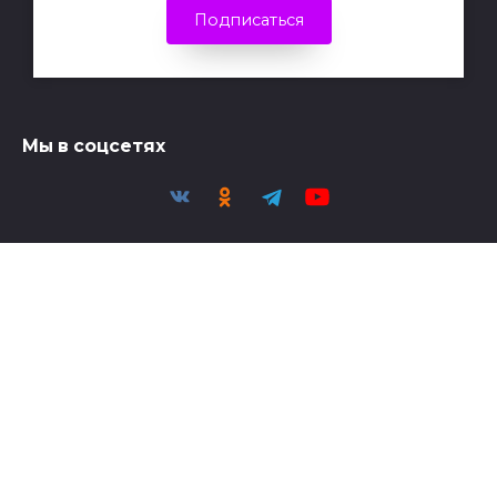
Подписаться
Мы в соцсетях
Политика конфиденциальности
Политика обработки персональных данных
© Светоч | 2026 - При публикации материалов
активная ссылка на Светоч обязательна.