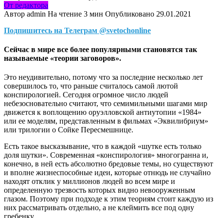
От редактора
Автор
admin
На чтение
3 мин
Опубликовано
29.01.2021
Подпишитесь на Телеграм @svetochonline
Сейчас в мире все более популярными становятся так
называемые «теории заговоров».
Это неудивительно, потому что за последние несколько лет
совершилось то, что раньше считалось самой лютой
конспирологией. Сегодня огромное число людей
небезосновательно считают, что семимильными шагами мир
движется к воплощению оруэлловской антиутопии «1984»
или ее моделям, представленным в фильмах «Эквилибриум»
или трилогии о Сойке Пересмешнице.
Есть такое высказывание, что в каждой «шутке есть только
доля шутки». Современная «конспирология» многогранна и,
конечно, в ней есть абсолютно бредовые темы, но существуют
и вполне жизнеспособные идеи, которые отнюдь не случайно
находят отклик у миллионов людей во всем мире и
определенную трезвость которых видно невооруженным
глазом. Поэтому при подходе к этим теориям стоит каждую из
них рассматривать отдельно, а не клеймить все под одну
гребенку.