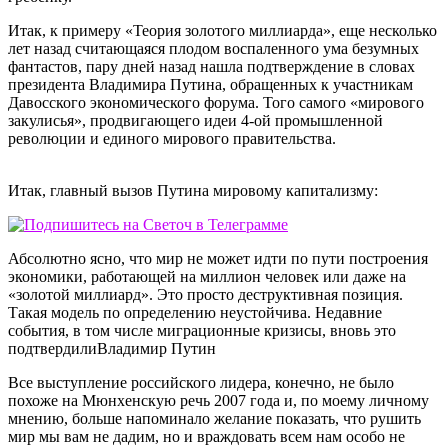
Итак, к примеру «Теория золотого миллиарда», еще несколько
лет назад считающаяся плодом воспаленного ума безумных
фантастов, пару дней назад нашла подтверждение в словах
президента Владимира Путина, обращенных к участникам
Давосского экономического форума. Того самого «мирового
закулисья», продвигающего идеи 4-ой промышленной
революции и единого мирового правительства.
Итак, главный вызов Путина мировому капитализму:
Абсолютно ясно, что мир не может идти по пути построения
экономики, работающей на миллион человек или даже на
«золотой миллиард». Это просто деструктивная позиция.
Такая модель по определению неустойчива. Недавние
события, в том числе миграционные кризисы, вновь это
подтвердили
Владимир Путин
Все выступление российского лидера, конечно, не было
похоже на Мюнхенскую речь 2007 года и, по моему личному
мнению, больше напоминало желание показать, что рушить
мир мы вам не дадим, но и враждовать всем нам особо не