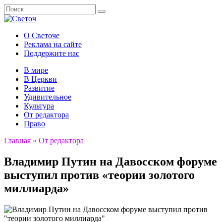
Перейти
Search
к
for:
содержанию
О Светоче
Реклама на сайте
Поддержите нас
В мире
В Церкви
Развитие
Удивительное
Культура
От редактора
Право
Главная
»
От редактора
Владимир Путин на Давосском форуме
выступил против «теории золотого
миллиарда»