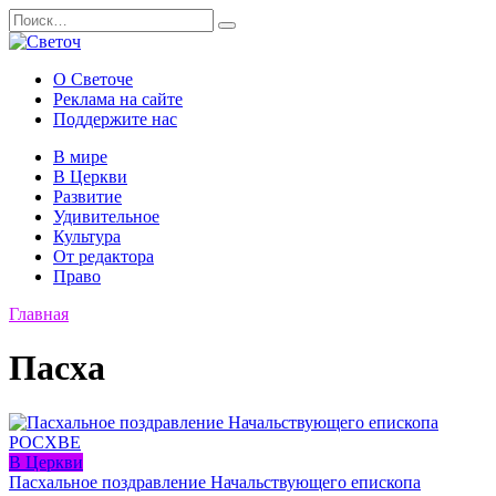
Перейти
Search
к
for:
содержанию
О Светоче
Реклама на сайте
Поддержите нас
В мире
В Церкви
Развитие
Удивительное
Культура
От редактора
Право
Главная
Пасха
В Церкви
Пасхальное поздравление Начальствующего епископа