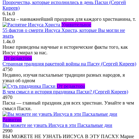
Пророчества, которые исполнились в день Пасхи (Сергей
Киреев)
6.1к.
0
Пасха – наиважнейший праздник для каждого христианина, т.
Удивительное
55 фактов о смерти Иисуса Христа, которые Вы могли не
знать
1.4к.
0
Ниже приведены научные и исторические факты того, как
Иисус умирал за нас.
От редактора
Странная традиция ракетной войны на Пасху (Сергей Киреев)
475
0
Недавно, изучая пасхальные традиции разных народов, я
узнал об одном
От редактора
В чем смысл и история праздника Пасхи? (Сергей Киреев)
497
0
Пасха — главный праздник для всех христиан. Узнайте в чем
смысл Пасхи.
Развитие
Вы можете не узнать Иисуса в эти Пасхальные дни
299
0
ВЫ МОЖЕТЕ НЕ УЗНАТЬ ИИСУСА В ЭТУ ПАСХУ. Марие