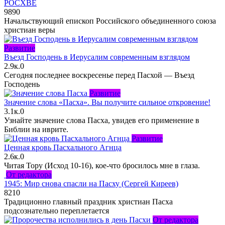
РОСХВЕ
989
0
Начальствующий епископ Российского объединенного союза
христиан веры
Развитие
Въезд Господень в Иерусалим современным взглядом
2.9к.
0
Сегодня последнее воскресенье перед Пасхой — Въезд
Господень
Развитие
Значение слова «Пасха». Вы получите сильное откровение!
3.1к.
0
Узнайте значение слова Пасха, увидев его применение в
Библии на иврите.
Развитие
Ценная кровь Пасхального Агнца
2.6к.
0
Читая Тору (Исход 10-16), кое-что бросилось мне в глаза.
От редактора
1945: Мир снова спасли на Пасху (Сергей Киреев)
821
0
Традиционно главный праздник христиан Пасха
подсознательно переплетается
От редактора