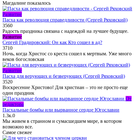
Магдалине показалось
Развитие
Пасха как революция справедливости (Сергей Ряховский)
356
0
Радость праздника связана с надеждой на лучшее будущее.
Развитие
Сергей Градировский: Он как Кто сошел в ад?
371
0
Ночь, когда Христос со креста сошел к мертвым. Уже много
веков богословская
Развитие
Пасха для верующих и безверующих (Сергей Ряховский)
352
0
Воскресение Христово! Для христиан – это не просто еще
один праздник
От
редактора
Пасхальные бомбы или вырванное сердце Югославии
1.3к.
0
Мы живем в странном и сумасшедшем мире, в котором
возможно все.
Самое свежее