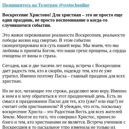
Подпишитесь на Телеграм @svetochonline
Воскресение Христово! Для христиан – это не просто еще
один праздник, не просто воспоминание о когда-то
случившемся событии.
Это живое переживание реальности Воскресения, реальности
победы жизни над смертью. В этом событии
сконцентрирована вся суть нашей веры. Мы знаем, что мы
любимы и приняты Богом, что наши грехи прощены, а сердца
очищены от вины и страха.
Сегодня, как и две тысячи лет назад, встреча с Воскресшим
дает радость тем, кто в скорби, надежду тем, кто ее уже
утратил. Именно поэтому Пасха – главный праздник для всех
христиан.
Но не все, читающие эти строки, разделяют мою веру. Именно
к ним я и хочу обратиться в этот праздничный день. Есть ли
смысл в праздновании Пасхи для тех, кто (уже? или еще?) не
считает себя христианином? Я убежден, что есть, поскольку
воскресение Христа – это Радостная Весть для всех жителей
Земли. Многое из того, что совершил Христос, принесло
благо и тем, кто христианами не является. Встреча учеников с
Воскресшим в то пасхальное утро изменила не только их