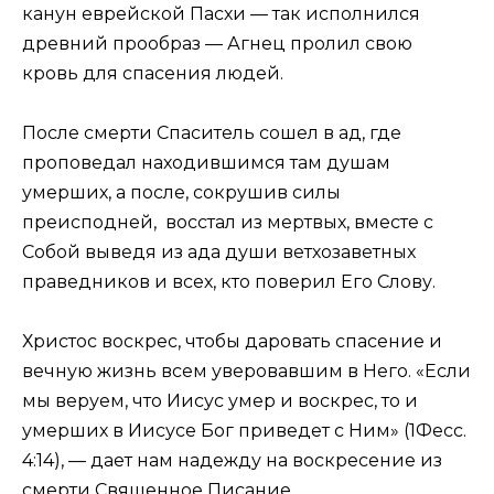
канун еврейской Пасхи — так исполнился
древний прообраз — Агнец пролил свою
кровь для спасения людей.
После смерти Спаситель сошел в ад, где
проповедал находившимся там душам
умерших, а после, сокрушив силы
преисподней, восстал из мертвых, вместе с
Собой выведя из ада души ветхозаветных
праведников и всех, кто поверил Его Слову.
Христос воскрес, чтобы даровать спасение и
вечную жизнь всем уверовавшим в Него. «Если
мы веруем, что Иисус умер и воскрес, то и
умерших в Иисусе Бог приведет с Ним» (1Фесс.
4:14), — дает нам надежду на воскресение из
смерти Священное Писание.