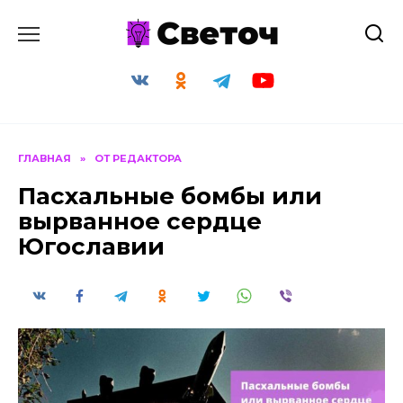
Перейти
к
содержанию
ГЛАВНАЯ
»
ОТ РЕДАКТОРА
Пасхальные бомбы или
вырванное сердце
Югославии