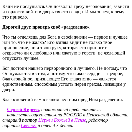
Каин не послушался. Он позволил греху негодования, зависти
и гордости войти в дверь своего сердца. И мы знаем, к чему
это привело.
Дорогой друг, проверь своё «разделение».
Что ты отделяешь для Бога в своей жизни — первое и лучшее
или то, что не жалко? Его взгляд видит не только твоё
приношение, но и твою руку, которая его приносит —
открытую ли с любовью или сжатую в горсти, не желающей
отпускать лучшее.
Бог достоин нашего первородного и лучшего. Не потому, что
Он нуждается в этом, а потому, что такое сердце — щедрое,
благоговейное, признающее Его главенство — является
единственным, способным устоять перед грехом, лежащим у
двери.
Благословений вам в вашем честном пред Ним разделении.
Сергей Киреев
,
полномочный представитель
начальствующего епископа РОСХВЕ в Пензенской области,
старший пастор
Церкви Божьей в Пензе
, редактор
портала
Светоч
и отец 4-х детей.