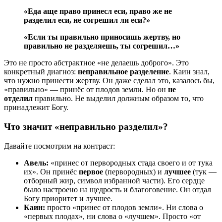
«
Еда аще право принесл еси, право же не
разделил еси, не согрешил ли еси?
»
«Если ты правильно приносишь жертву, но
правильно не разделяешь, ты согрешил…»
Это не просто абстрактное «не делаешь доброго». Это
конкретный диагноз:
неправильное разделение
. Каин знал,
что нужно принести жертву. Он даже сделал это, казалось бы,
«правильно» — принёс от плодов земли. Но он
не
отделил
правильно. Не выделил должным образом то, что
принадлежит Богу.
Что значит «неправильно разделил»?
Давайте посмотрим на контраст:
Авель:
«принес от первородных стада своего и от тука
их». Он принёс
первое
(первородных) и
лучшее
(тук —
отборный жир, символ избранной части). Его сердце
было настроено на щедрость и благоговение. Он отдал
Богу приоритет и лучшее.
Каин:
просто «принес от плодов земли». Ни слова о
«первых плодах», ни слова о «лучшем». Просто «от