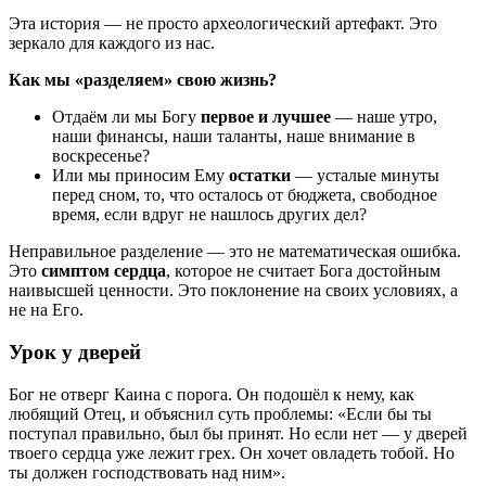
Эта история — не просто археологический артефакт. Это
зеркало для каждого из нас.
Как мы «разделяем» свою жизнь?
Отдаём ли мы Богу
первое и лучшее
— наше утро,
наши финансы, наши таланты, наше внимание в
воскресенье?
Или мы приносим Ему
остатки
— усталые минуты
перед сном, то, что осталось от бюджета, свободное
время, если вдруг не нашлось других дел?
Неправильное разделение — это не математическая ошибка.
Это
симптом сердца
, которое не считает Бога достойным
наивысшей ценности. Это поклонение на своих условиях, а
не на Его.
Урок у дверей
Бог не отверг Каина с порога. Он подошёл к нему, как
любящий Отец, и объяснил суть проблемы: «Если бы ты
поступал правильно, был бы принят. Но если нет — у дверей
твоего сердца уже лежит грех. Он хочет овладеть тобой. Но
ты должен господствовать над ним».