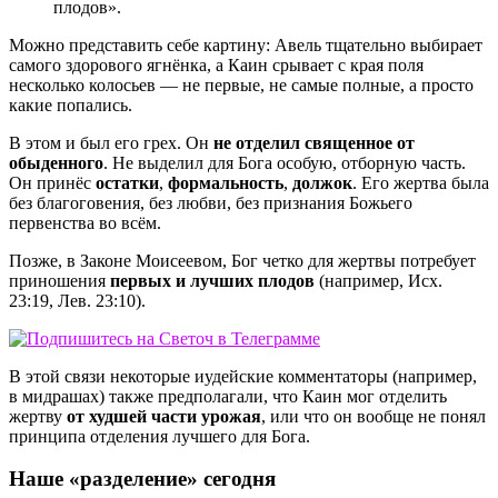
плодов».
Можно представить себе картину: Авель тщательно выбирает
самого здорового ягнёнка, а Каин срывает с края поля
несколько колосьев — не первые, не самые полные, а просто
какие попались.
В этом и был его грех. Он
не отделил священное от
обыденного
. Не выделил для Бога особую, отборную часть.
Он принёс
остатки
,
формальность
,
должок
. Его жертва была
без благоговения, без любви, без признания Божьего
первенства во всём.
Позже, в Законе Моисеевом, Бог четко для жертвы потребует
приношения
первых и лучших плодов
(например, Исх.
23:19, Лев. 23:10).
В этой связи некоторые иудейские комментаторы (например,
в мидрашах) также предполагали, что Каин мог отделить
жертву
от худшей части урожая
, или что он вообще не понял
принципа отделения лучшего для Бога.
Наше «разделение» сегодня