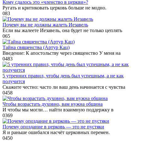
Кому сдалось это «членство в церкви»?
Ругать и критиковать церковь больше не модно.
0
83
Почему вы не должны жалеть Иезавель
Если вы жалеете Иезавель, она будет не только цеплять
0
65
Тайна священства (Артур Кац)
Введение: К апостольству через священство У меня на
0
483
5 утренних правил, чтобы день был успешным, а не как
получится
Скажите честно: часто ли ваш день начинается с чувства
0
458
Чтобы возрастать духовно, вам нужна община
И чтобы мы могли… найти взаимную поддержку в
0
369
Почему опоздание в церковь — это не пустяки
Я и раньше ошибался насчёт церковных перемен.
0
450