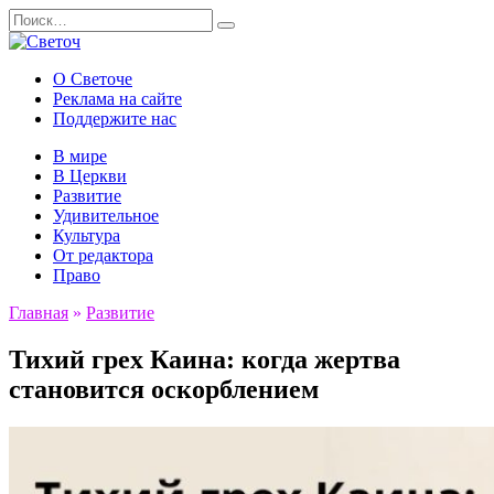
Перейти
Search
к
for:
содержанию
О Светоче
Реклама на сайте
Поддержите нас
В мире
В Церкви
Развитие
Удивительное
Культура
От редактора
Право
Главная
»
Развитие
Тихий грех Каина: когда жертва
становится оскорблением