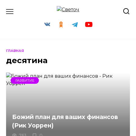
Перейти
к
содержанию
ГЛАВНАЯ
десятина
РАЗВИТИЕ
Божий план для ваших финансов
(Рик Уоррен)
763
0