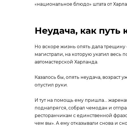
«национальное блюдо» штата от Харла
Неудача, как путь 
Но вскоре жизнь опять дала трещину 
магистрали, на которую укатил весь 
автомастерской Харланда.
Казалось бы, опять неудача, возраст у
опустил руки.
И тут на помощь ему пришла… жареная
поднапрягся, собрал чемодан и отпр
ресторанчикам с единственной фразо
чем вы». А ему отказывали снова и сн