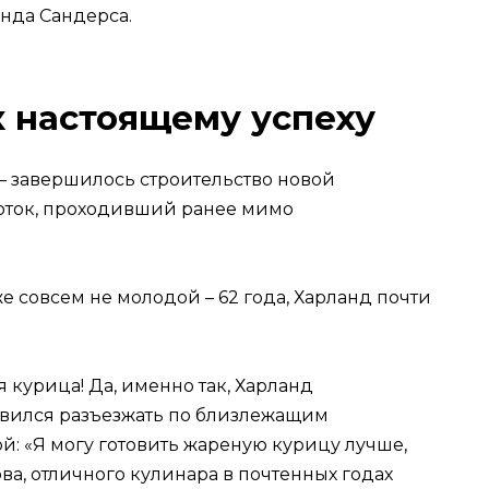
нда Сандерса.
к настоящему успеху
– завершилось строительство новой
поток, проходивший ранее мимо
же совсем не молодой – 62 года, Харланд почти
 курица! Да, именно так, Харланд
авился разъезжать по близлежащим
й: «Я могу готовить жареную курицу лучше,
ова, отличного кулинара в почтенных годах