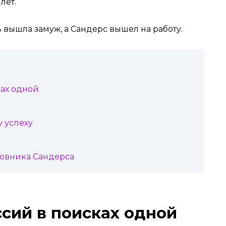
лет.
 вышла замуж, а Сандерс вышел на работу.
ах одной
у успеху
овника Сандерса
сий в поисках одной