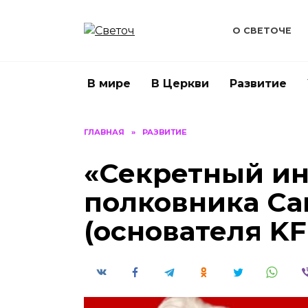
Перейти
к
О СВЕТОЧЕ
содержанию
В мире
В Церкви
Развитие
ГЛАВНАЯ
»
РАЗВИТИЕ
«Секретный ин
полковника Са
(основателя KF