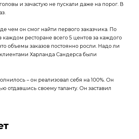
оловы и зачастую не пускали даже на порог. В
з.
е чем он смог найти первого заказчика. По
 каждом ресторане всего 5 центов за каждого
что объемы заказов постоянно росли. Надо ли
в, клиентами Харланда Сандерса были
олнилось – он реализовал себя на 100%. Он
ю отдавшись своему таланту. Он заставил
ет