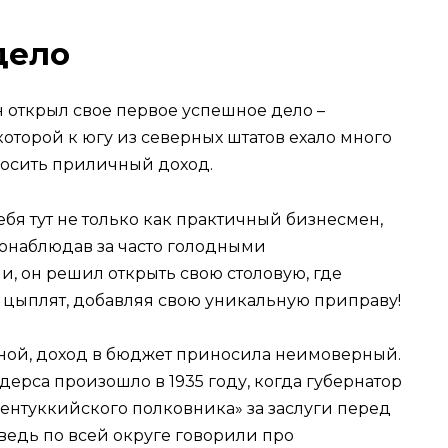
дело
он открыл свое первое успешное дело –
которой к югу из северных штатов ехало много
носить приличный доход.
ебя тут не только как практичный бизнесмен,
онаблюдав за часто голодными
, он решил открыть свою столовую, где
цыплят, добавляя свою уникальную приправу!
ной, доход в бюджет приносила неимоверный.
ерса произошло в 1935 году, когда губернатор
ентуккийского полковника» за заслуги перед
 ведь по всей округе говорили про