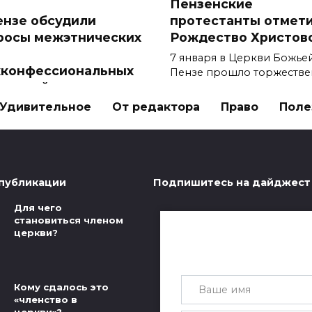
Пензенские
ензе обсудили
протестанты отмет
росы межэтнических
Рождество Христов
7 января в Церкви Божьей
конфессиональных
Пензе прошло торжестве
ошений
0
7.2к.
Удивительное
От редактора
Право
Поле
ая в городской модельной
иотеке № 2 им.
4.7к.
публикации
Подпишитесь на дайджест
Для чего
становиться членом
церкви?
Получай лучшие ста
почту каждую нед
Конференция хвалы 
скоп Рик Реннер
поклонения «Алтарь
Кому сдалось это
ажет Ноев Ковчег в
прошла в Пензе
«членство в