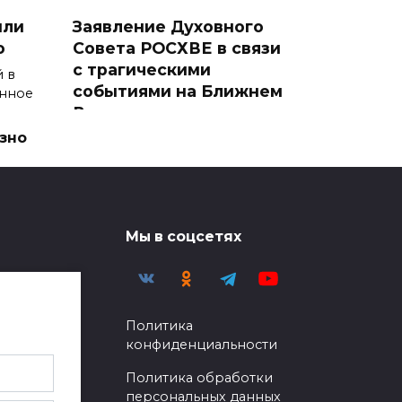
или
Заявление Духовного
о
Совета РОСХВЕ в связи
с трагическими
 в
событиями на Ближнем
нное
Востоке
зно
Духовный Совет Российского
объединенного Союза
христиан
0
8.9к.
Мы в соцсетях
тьи на
Политика
елю
и
конфиденциальности
»
Политика обработки
Конференция «Алтарь»,
персональных данных