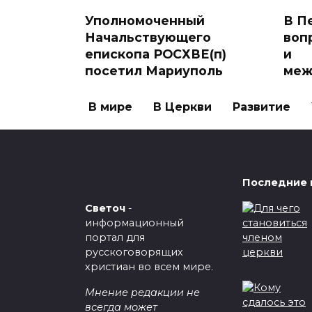
Уполномоченный
В П
Начальствующего
воп
епископа РОСХВЕ(п)
и
посетил Мариуполь
меж
отн
31 августа 2025 года
Уполномоченный
В мире
В Церкви
Развитие
28 м
Начальствующего
библ
0
550
0
Последние 
Светоч
-
информационный
портал для
русскоговорящих
В Пензе прошло
христиан во всем мире.
межцерковное
Епи
Мнение редакции не
служение хвалы и
пок
всегда может