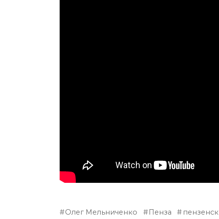
Олег Мельниченко
Пенза
пензенск