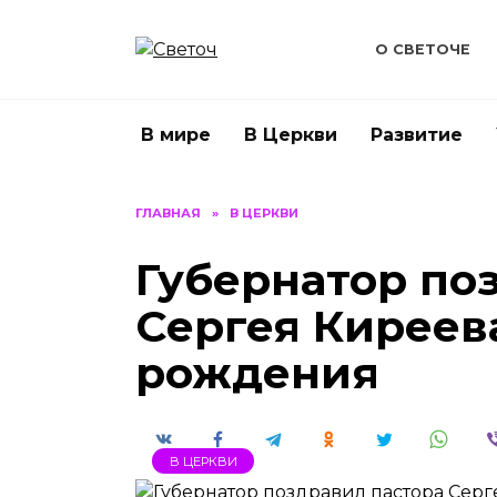
Перейти
к
О СВЕТОЧЕ
содержанию
В мире
В Церкви
Развитие
ГЛАВНАЯ
»
В ЦЕРКВИ
Губернатор по
Сергея Киреев
рождения
В ЦЕРКВИ