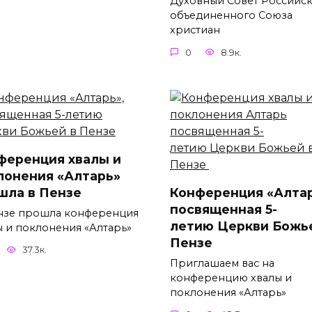
Духовный Совет Российс
объединенного Союза
христиан
0
8.9к.
ференция хвалы и
лонения «Алтарь»
шла в Пензе
Конференция «Алтар
посвященная 5-
нзе прошла конференция
летию Церкви Божь
ы и поклонения «Алтарь»
Пензе
37.3к.
Приглашаем вас на
конференцию хвалы и
поклонения «Алтарь»