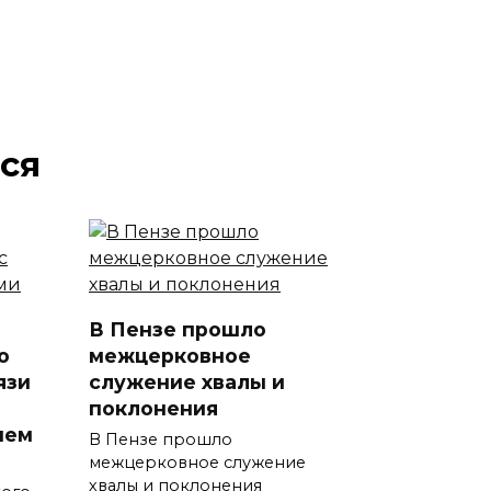
ся
В Пензе прошло
о
межцерковное
язи
служение хвалы и
поклонения
нем
В Пензе прошло
межцерковное служение
хвалы и поклонения