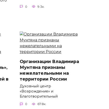
кого
0
9.3к.
Организации Владимира
ь»,
Мунтяна признаны
нежелательными на
ей в
территории России
Духовный центр
«Возрождение» и
Благотворительный
0
67.8к.