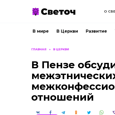
Перейти
к
О СВ
содержанию
В мире
В Церкви
Развитие
ГЛАВНАЯ
»
В ЦЕРКВИ
В Пензе обсуд
межэтнически
межконфессио
отношений