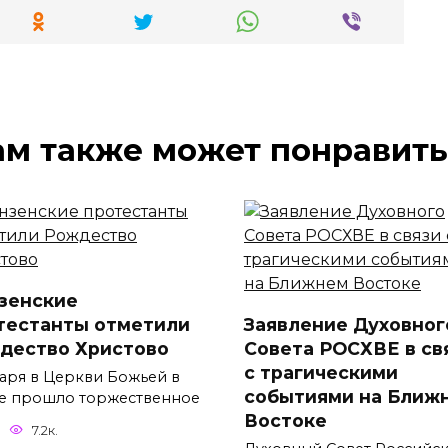
ам также может понравить
зенские
тестанты отметили
Заявление Духовног
дество Христово
Совета РОСХВЕ в св
с трагическими
варя в Церкви Божьей в
событиями на Ближ
е прошло торжественное
Востоке
7.2к.