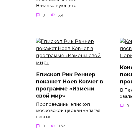
Начальствующего
0
551
Кон
Епископ Рик Реннер
пок
покажет Ноев Ковчег в
про
программе «Измени
В Пе
свой мир»
хвал
Проповедник, епископ
0
московской церкви «Благая
весть»
0
11.5к.