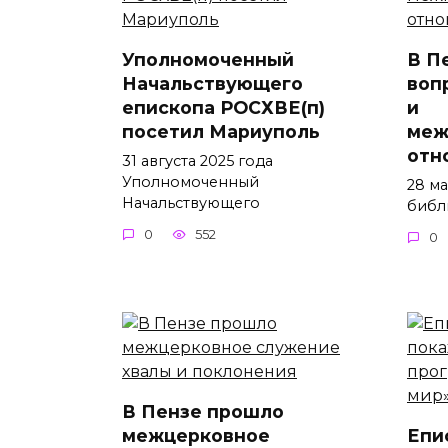
Уполномоченный
В П
Начальствующего
воп
епископа РОСХВЕ(п)
и
посетил Мариуполь
меж
отн
31 августа 2025 года
Уполномоченный
28 м
Начальствующего
библ
0
552
0
В Пензе прошло
межцерковное
Епи