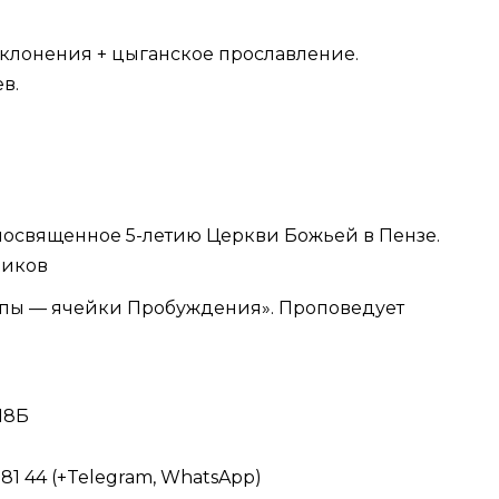
поклонения + цыганское прославление.
в.
 посвященное 5-летию Церкви Божьей в Пензе.
ников
ппы — ячейки Пробуждения». Проповедует
18Б
81 44 (+Telegram, WhatsApp)