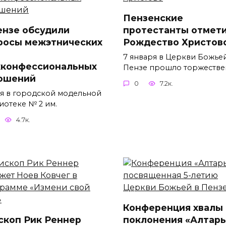
Пензенские
ензе обсудили
протестанты отмет
росы межэтнических
Рождество Христов
7 января в Церкви Божьей
конфессиональных
Пензе прошло торжестве
ошений
0
7.2к.
ая в городской модельной
иотеке № 2 им.
4.7к.
Конференция хвалы 
скоп Рик Реннер
поклонения «Алтарь