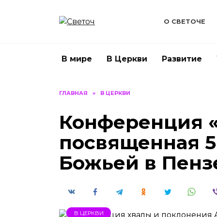
Перейти
к
О СВЕТОЧЕ
содержанию
В мире
В Церкви
Развитие
ГЛАВНАЯ
»
В ЦЕРКВИ
Конференция «
посвященная 5
Божьей в Пен
В ЦЕРКВИ