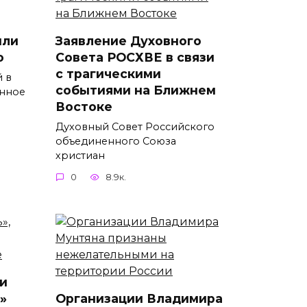
или
Заявление Духовного
о
Совета РОСХВЕ в связи
с трагическими
 в
событиями на Ближнем
нное
Востоке
Духовный Совет Российского
объединенного Союза
христиан
0
8.9к.
и
»
Организации Владимира