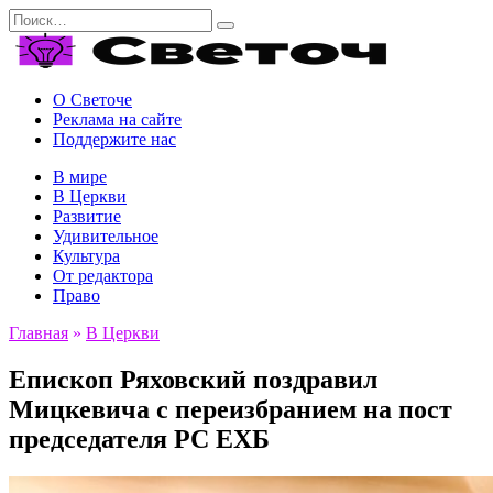
Перейти
Search
к
for:
содержанию
О Светоче
Реклама на сайте
Поддержите нас
В мире
В Церкви
Развитие
Удивительное
Культура
От редактора
Право
Главная
»
В Церкви
Епископ Ряховский поздравил
Мицкевича с переизбранием на пост
председателя РС ЕХБ