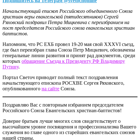
Подпишитесь на Телеграм @svetochonline
Начальствующий епископ Российского объединенного Союза
христиан веры евангельской (пятидесятников) Сергей
Ряховский поздравил Петра Мицкевича с переизбранием на
пост председателя Российского союза евангельских христиан
баптистов.
Напомним, что РС ЕХБ провел 19-20 мая свой ХХХVI съезд,
где был переизбран глава Союза Петр Мицкевич, обозначены
генеральные линии развития и принят рад документов, среди
которых
обращение Съезда к Президенту РФ Владимиру
Путину
.
Портал Светоч приводит полный текст поздравления
начальствующего епископа РОСХВЕ Сергея Ряховского,
опубликованного
на сайте
Союза.
Поздравляю Вас с повторным избранием председателем
Российского Союза Евангельских христиан-баптистов!
Доверие братьев лучше многих слов свидетельствует о
высочайшем уровне посвящения и профессионализма Вашего
служения во главе одного из старейших евангельских союзов
нашей страны.