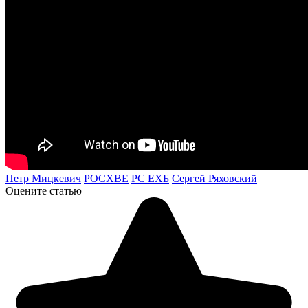
Петр Мицкевич
РОСХВЕ
РС ЕХБ
Сергей Ряховский
Оцените статью