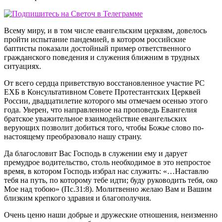
Всему миру, и в том числе евангельским церквям, довелось
пройти испытание пандемией, в котором российские
баптисты показали достойный пример ответственного
гражданского поведения и служения ближним в трудных
ситуациях.
От всего сердца приветствую восстановленное участие РС
ЕХБ в Консультативном Совете Протестантских Церквей
России, двадцатилетие которого мы отмечаем осенью этого
года. Уверен, что направленное на проповедь Евангелия
братское уважительное взаимодействие евангельских
верующих позволит добиться того, чтобы Божье слово по-
настоящему преобразовало нашу страну.
Да благословит Вас Господь в служении ему и дарует
премудрое водительство, столь необходимое в это непростое
время, в котором Господь избрал нас служить: «…Наставлю
тебя на путь, по которому тебе идти; буду руководить тебя, око
Мое над тобою» (Пс.31:8). Молитвенно желаю Вам и Вашим
близким крепкого здравия и благополучия.
Очень ценю наши добрые и дружеские отношения, неизменно