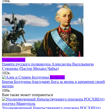
106к.
Удивительное
Памяти русского полководца Александра Васильевича
Суворова (Пастор Михаил Чайка)
102к.
Культура
Братья Болдуины благодарят Бога за жизнь и крещение своей
матери
100к.
Вам также может понравиться
Уполномоченный Начальствующего епископа РОСХВЕ(п)