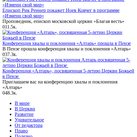
Епископ Рик Реннер покажет Ноев Ковчег в программе
«Измени свой мир»
Проповедник, епископ московской церкви «Благая весть»
0
11.5к.
Конференция хвалы и поклонения «Алтарь» прошла в Пензе
В Пензе прошла конференция хвалы и поклонения «Алтарь»
0
37.3к.
Конференция «Алтарь», посвященная 5-летию Церкви Божьей
в Пензе
Приглашаем вас на конференцию хвалы и поклонения
«Алтарь»
0
48.3к.
В мире
В Церкви
Развитие
Удивительное
От редактора
Право
Полезно