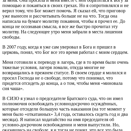
за меня. Она просила и меня вместе с ней обратиться к Богу за
помощью и покаяться в своих грехах. Но я сопротивлялся и не
верил тому, что Бог может помочь. Я сказал ей, что приговор
уже вынесен и рассчитывать больше не на что. Тогда она
написала на бумаге молитву покаяния, чтобы я прочел ее. До
конца не осознавая смысла, я все же быстро прочитал эту
молитву. На следующее утро меня забрали в места лишения
свободы.
В 2007 году, когда я уже сам уверовал в Бога и пришел в
церковь, понял, что Бог все это время работал с моим сердцем.
Меня готовили к переводу в лагерь, где в то время были очень
тяжелые условия, лагеря ломали, откуда многие не
возвращались в прежнем статусе. В своем сердце я молился и
просил Господа не о свободе, потому что понимал, что
придется отсидеть до конца, а о том, чтобы меня «миновала
сия чаша».
В СИЗО я узнал о председателе Братского суда, что он имел
полномочия освобождать условнодосрочно осуждённых,
которые отсидели большую часть наказания (на тот момент у
меня было «откатанных» 3,4 года, оставалось сидеть год и два
месяца). Я написал ходатайство на имя председателя об
условно-досрочном освобождении и меня выпустили. Но,
оказавшись на свободе, я и тогда не понял, что все это была