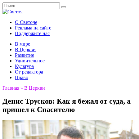
Перейти
Search
к
for:
содержанию
О Светоче
Реклама на сайте
Поддержите нас
В мире
В Церкви
Развитие
Удивительное
Культура
От редактора
Право
Главная
»
В Церкви
Денис Трусков: Как я бежал от суда, а
пришел к Спасителю