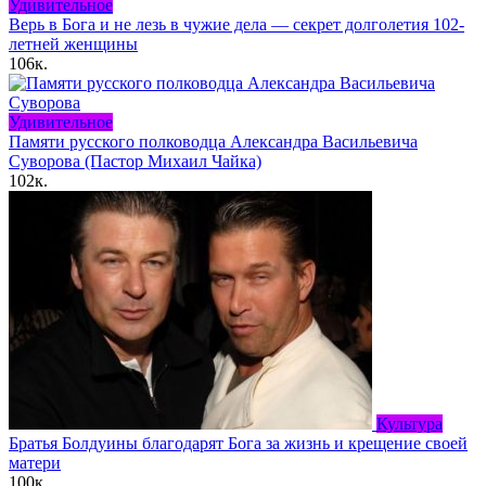
Удивительное
Верь в Бога и не лезь в чужие дела — секрет долголетия 102-
летней женщины
106к.
Удивительное
Памяти русского полководца Александра Васильевича
Суворова (Пастор Михаил Чайка)
102к.
Культура
Братья Болдуины благодарят Бога за жизнь и крещение своей
матери
100к.