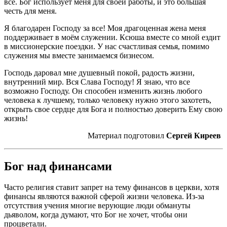
все. Бог использует меня для своей работы, и это большая
честь для меня.
Я благодарен Господу за все! Моя драгоценная жена меня
поддерживает в моём служении. Ксюша вместе со мной ездит
в миссионерские поездки. У нас счастливая семья, помимо
служения мы вместе занимаемся бизнесом.
Господь даровал мне душевный покой, радость жизни,
внутренний мир. Вся Слава Господу! Я знаю, что все
возможно Господу. Он способен изменить жизнь любого
человека к лучшему, только человеку нужно этого захотеть,
открыть свое сердце для Бога и полностью доверить Ему свою
жизнь!
Материал подготовил
Сергей Киреев
Бог над финансами
Часто религия ставит запрет на тему финансов в церкви, хотя
финансы являются важной сферой жизни человека. Из-за
отсутствия учения многие верующие люди обмануты
дьяволом, когда думают, что Бог не хочет, чтобы они
процветали.