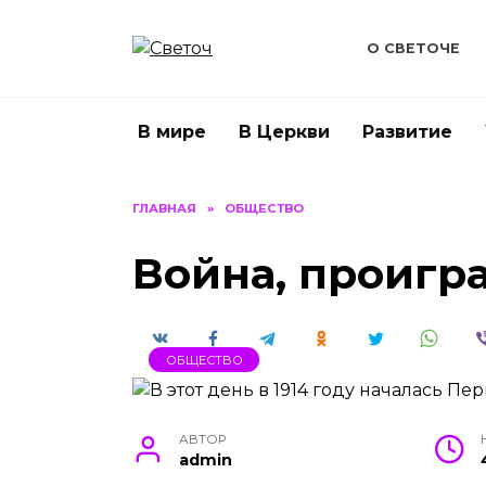
Перейти
к
О СВЕТОЧЕ
содержанию
В мире
В Церкви
Развитие
ГЛАВНАЯ
»
ОБЩЕСТВО
Война, проигр
ОБЩЕСТВО
АВТОР
admin