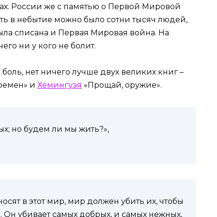
мах. России же с памятью о Первой Мировой
ать в небытие можно было сотни тысяч людей,
была списана и Первая Мировая война. На
его ни у кого не болит.
Х боль, нет ничего лучше двух великих книг –
еремен» и
Хемингуэя
«Прощай, оружие».
х; но будем ли мы жить?»,
осят в этот мир, мир должен убить их, чтобы
… Он убивает самых добрых, и самых нежных,