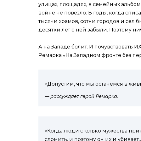
улицах, площадях, в семейных альбо
войне не повезло. В годы, когда спис
тысячи храмов, сотни городов и сел 
десятки лет о ней забыли. Поэтому нич
А на Западе болит. И почувствовать И
Ремарка «На Западном фронте без п
«Допустим, что мы останемся в живы
— рассуждает герой Ремарка.
«Когда люди столько мужества прин
сломить, и поэтому он их и убивает