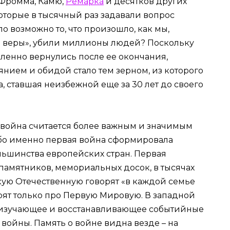
, Фромма, Камю,
Ремарка
и десятков других
оторые в тысячный раз задавали вопрос
ло возможно то, что произошло, как мы,
и веры», убили миллионы людей? Поскольку
ленно вернулись после ее окончания,
янием и обидой стало тем зерном, из которого
, ставшая неизбежной еще за 30 лет до своего
 война считается более важным и значимым
ибо именно первая война сформировала
ьшинства европейских стран. Первая
памятников, мемориальных досок, в тысячах
кую Отечественную говорят «в каждой семье
орят только про Первую Мировую. В западной
, изучающее и восстанавливающее событийные
ойны. Память о войне видна везде – на