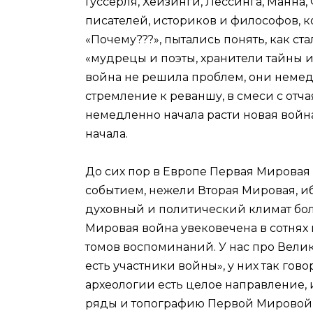
Гуссерля, Хейзинги, Лессинга, Манна
писателей, историков и философов, к
«Почему???», пытались понять, как ста
«мудрецы и поэты, хранители тайны 
война не решила проблем, они немед
стремление к реваншу, в смеси с отча
немедленно начала расти новая война
начала.
До сих пор в Европе Первая Мировая
событием, нежели Вторая Мировая, 
духовный и политический климат бол
Мировая война увековечена в сотнях 
томов воспоминаний. У нас про Вели
есть участники войны», у них так гов
археологии есть целое направление
ряды и топографию Первой Мировой в