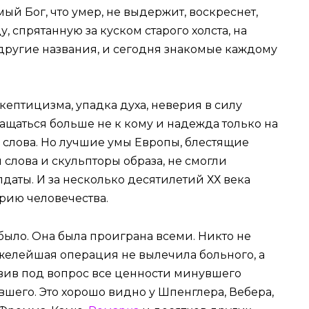
ый Бог, что умер, не выдержит, воскреснет,
 спрятанную за куском старого холста, на
 другие названия, и сегодня знакомые каждому
кептицизма, упадка духа, неверия в силу
ращаться больше не к кому и надежда только на
, слова. Но лучшие умы Европы, блестящие
слова и скульпторы образа, не смогли
лдаты. И за несколько десятилетий ХХ века
рию человечества.
было. Она была проиграна всеми. Никто не
яжелейшая операция не вылечила больного, а
вив под вопрос все ценности минувшего
вшего. Это хорошо видно у Шпенглера, Вебера,