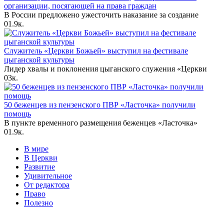
организации, посягающей на права граждан
В России предложено ужесточить наказание за создание
0
1.9к.
Служитель «Церкви Божьей» выступил на фестивале
цыганской культуры
Лидер хвалы и поклонения цыганского служения «Церкви
0
3к.
50 беженцев из пензенского ПВР «Ласточка» получили
помощь
В пункте временного размещения беженцев «Ласточка»
0
1.9к.
В мире
В Церкви
Развитие
Удивительное
От редактора
Право
Полезно