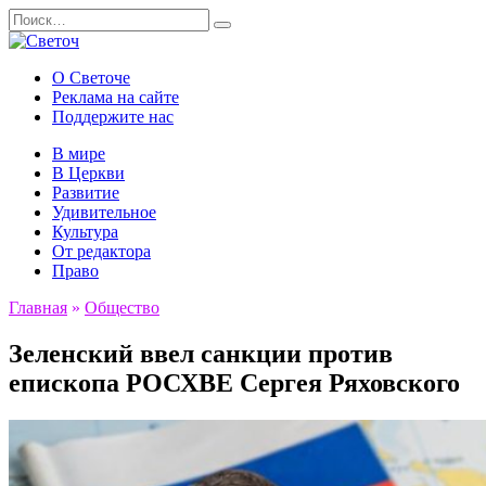
Перейти
Search
к
for:
содержанию
О Светоче
Реклама на сайте
Поддержите нас
В мире
В Церкви
Развитие
Удивительное
Культура
От редактора
Право
Главная
»
Общество
Зеленский ввел санкции против
епископа РОСХВЕ Сергея Ряховского