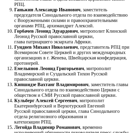
РПЦ.
Ганьжин Александр Иванович
, заместитель
председателя Синодального отдела по взаимодействию
с Вооруженными силами и правоохранительными
органами РПЦ, архимандрит Алексий.
Горбачев Леонид Эдуардович
, митрополит Клинский
Леонид Русской православной церкви,
глава патриаршего экзархата Африки.
Гундяев Михаил Николаевич
, представитель РПЦ при
Всемирном Совете Церквей и других международных
организациях в г. Женева, Швейцарская конфедерация,
протоиерей.
Емельянов Леонид Григорьевич
, митрополит
Владимирский и Суздальский Тихон Русской
православной церкви.
Кипшидзе Вахтанг Владимирович
, заместитель главы
Синодального отдела по взаимодействию Церкви с
обществом и СМИ Русской православной церкви.
Кульберг Алексей Сергеевич
, митрополит
Екатеринбургский и Верхотурский Евгений
Русской православной церкви, глава Синодального
отдела религиозного образования и
катехизации РПЦ.
Легойда Владимир Романович
, временно
исполняющий обязанности руководителя пресс-службы