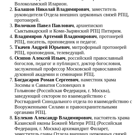
Волоколамский Иларион.
Балашов Николай Владимирович
, заместитель
руководителя Отдела внешних церковных связей РПЦ,
протоиерей.
Волочков Павел Павлович
, архиепископ
Сыктывкарский и Коми-Зырянский РПЦ Питирим.
Владимиров Артемий Владимирович
, протоиерей
РПЦ, писатель, проповедник и педагог.
Ткачев Андрей Юрьевич
, митрофорный протоиерей
РПЦ, проповедник, телеведущий.
Осипов Алексей Ильич
, российский православный
богослов, педагог и публицист, доктор богословия,
заслуженный профессор Московской православной
духовной академии и семинарии РПЦ.
Богдасаров Роман Сергеевич
, наместник храма
Зосимы и Савватия Соловецких в
Гольянове (Российская Федерация, г. Москва),
заведующий сектором по взаимодействию с
Росгвардией Синодального отдела по взаимодействию с
Вооруженными Силами и правоохранительными
органами РПЦ.
Булеков Александр Владимирович
, настоятель храма
Казанской иконы Божией Матери РПЦ (Российская
Федерация, г. Москва) архимандрит Филарет,
заместитель главы Отдела внешних церковных связей