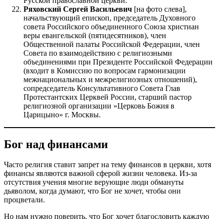
Русской православной церкви.
Ряховский Сергей Васильевич
[на фото слева],
начальствующий епископ, председатель Духовного
совета Российского объединенного Союза христиан
веры евангельской (пятидесятников), член
Общественной палаты Российской Федерации, член
Совета по взаимодействию с религиозными
объединениями при Президенте Российской Федерации
(входит в Комиссию по вопросам гармонизации
межнациональных и межрелигиозных отношений),
сопредседатель Консультативного Совета Глав
Протестантских Церквей России, старший пастор
религиозной организации »Церковь Божия в
Царицыно» г. Москвы.
Бог над финансами
Часто религия ставит запрет на тему финансов в церкви, хотя
финансы являются важной сферой жизни человека. Из-за
отсутствия учения многие верующие люди обмануты
дьяволом, когда думают, что Бог не хочет, чтобы они
процветали.
Но нам нужно поверить, что Бог хочет благословить каждую