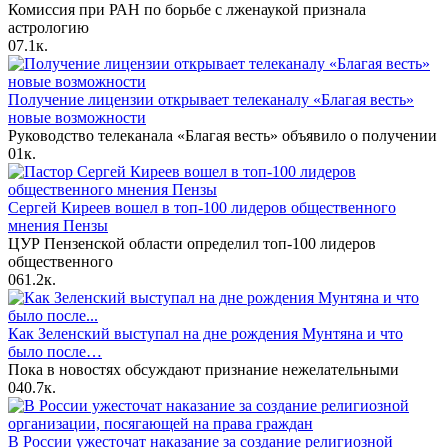
Комиссия при РАН по борьбе с лженаукой признала
астрологию
0
7.1к.
Получение лицензии открывает телеканалу «Благая весть»
новые возможности
Руководство телеканала «Благая весть» объявило о получении
0
1к.
Сергей Киреев вошел в топ-100 лидеров общественного
мнения Пензы
ЦУР Пензенской области определил топ-100 лидеров
общественного
0
61.2к.
Как Зеленский выступал на дне рождения Мунтяна и что
было после…
Пока в новостях обсуждают признание нежелательными
0
40.7к.
В России ужесточат наказание за создание религиозной