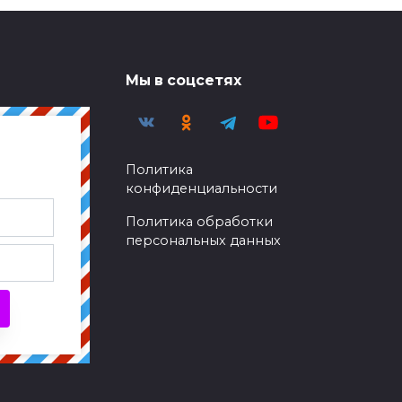
106к.
УДИВИТЕЛЬНОЕ
Мы в соцсетях
Памяти русского полководца
тьи на
Александра Васильевича
Политика
елю
Суворова (Пастор Михаил
конфиденциальности
Чайка)
Политика обработки
102к.
персональных данных
КУЛЬТУРА
Братья Болдуины благодарят
Бога за жизнь и крещение
своей матери
100к.