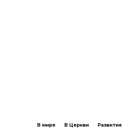
Победа
«Посол
«Швейцария.
в Н.Но
Почему она
может 
такая?» —
своем 
уникальный
695
фильм епископа
Павла Рындича
771
0
В мире
В Церкви
Развитие