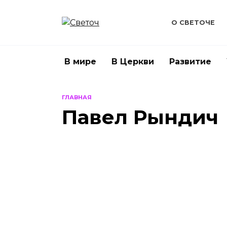
Перейти
к
О СВЕТОЧЕ
содержанию
В мире
В Церкви
Развитие
ГЛАВНАЯ
Павел Рындич
УДИВИТЕЛЬНОЕ
В ЦЕР