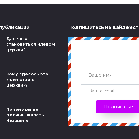
публикации
Подпишитесь на дайджест
Для чего
становиться членом
церкви?
Получай лучшие ста
почту каждую нед
Кому сдалось это
«членство в
церкви»?
Подписаться
Почему вы не
должны жалеть
Иезавель