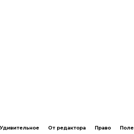
! Церковь
ьство Иисуса»
вгороде снова
собираться в
здании
0
Удивительное
От редактора
Право
Поле