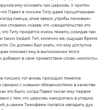
ручив ему основать там церковь. У критян
, что Павел в письме Титу даже процитировал
всегда лжецы, злые звери, утробы ленивые»
тими словами, сказав, что «свидетельство это
л, что Титу придётся очень тяжело, созидая там
и таких людей. Тит, конечно же, ощущал бремя
сти. Он должен был знать, что ему доступна
орая поможет ему в выполнении этого
и добавил в своё приветствие слово «милость».
е письмо, тот вновь проходил тяжёлое
ло связано с новыми обязанностями в качестве
ак это было, когда Павел писал ему первое
зано с тем, что церковь находилась в упадке,
ий, а самим Тимофеем пытался овладеть дух