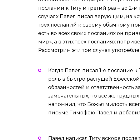
послании к Титу и третий раз – во 2-м
случаях Павел писал верующим, на к
трёх посланий к своему обычному при
есть во всех своих посланиях он при
мир», а в этих трёх посланиях поприв
Рассмотрим эти три случая употребле
Когда Павел писал 1-е послание к 
роль в быстро растущей Ефесской
обязанностей и ответственность з
замечательных, но всё же трудных 
напомнил, что Божья милость всег
письме Тимофею Павел и добави
Павел написал Титу вскоре после т