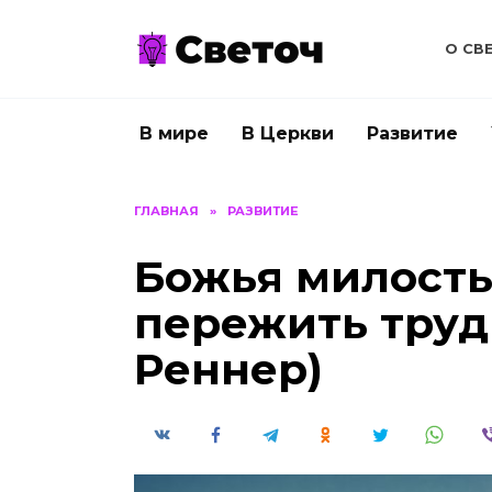
Перейти
к
О СВ
содержанию
В мире
В Церкви
Развитие
ГЛАВНАЯ
»
РАЗВИТИЕ
Божья милост
пережить труд
Реннер)