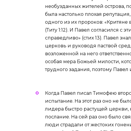
необузданных жителей острова, по
была настолько плохая репутация
одного из их пророков: «Критяне 
(Титу 1:12). И Павел согласился с э
справедливо» (стих 13). Павел зна
церковь и руководя паствой сред
возложенной на него ответственно
особая мера Божьей милости, кот
трудного задания, поэтому Павел 
Когда Павел писал Тимофею второ
испытание. На этот раз оно не бы
лидера быстро растущей церкви, к
послание. На сей раз оно было свя
люди страдали от жестоких гонен