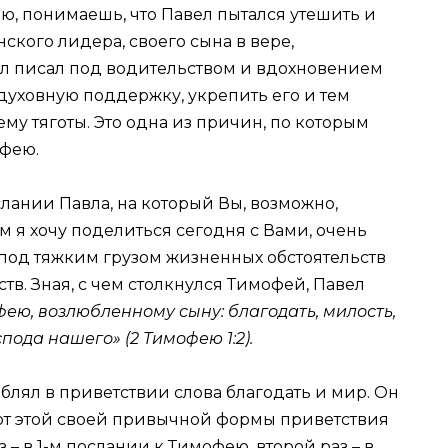
ю, понимаешь, что Павел пытался утешить и
ского лидера, своего сына в вере,
л писал под водительством и вдохновением
 духовную поддержку, укрепить его и тем
у тяготы. Это одна из причин, по которым
офею.
слании Павла, на который Вы, возможно,
м я хочу поделиться сегодня с Вами, очень
я под тяжким грузом жизненных обстоятельств
тв. Зная, с чем столкнулся Тимофей, Павел
ею, возлюбленному сыну: благодать, милость,
пода нашего» (2 Тимофею 1:2).
блял в приветствии слова благодать и мир. Он
 от этой своей привычной формы приветствия
 – в 1-м послании к Тимофею, второй раз – в