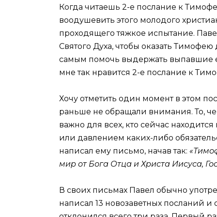
Когда читаешь 2-е послание к Тимофе
воодушевить этого молодого христиан
проходящего тяжкое испытание. Паве
Святого Духа, чтобы оказать Тимофею
самым помочь выдержать выпавшие ем
мне так нравится 2-е послание к Тим
Хочу отметить один момент в этом по
раньше не обращали внимания. То, че
важно для всех, кто сейчас находитс
или давлением каких-либо обязательс
написал ему письмо, начав так:
«Тимоф
мир от Бога Отца и Христа Иисуса, Гос
В своих письмах Павел обычно употре
написал 13 новозаветных посланий и
отклонился всего три раза. Первый раз