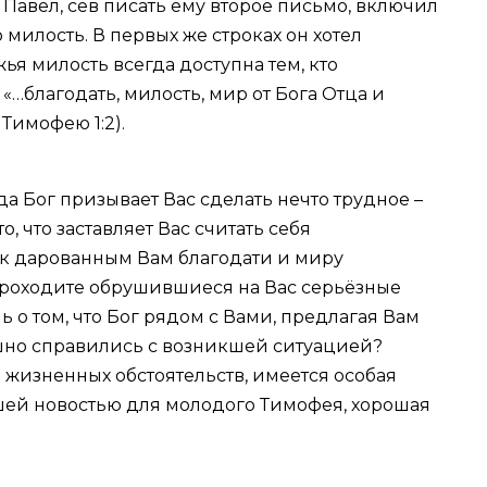
му Павел, сев писать ему второе письмо, включил
 милость. В первых же строках он хотел
ья милость всегда доступна тем, кто
«…благодать, милость, мир от Бога Отца и
 Тимофею 1:2).
гда Бог призывает Вас сделать нечто трудное –
то, что заставляет Вас считать себя
 к дарованным Вам благодати и миру
проходите обрушившиеся на Вас серьёзные
ь о том, что Бог рядом с Вами, предлагая Вам
шно справились с возникшей ситуацией?
м жизненных обстоятельств, имеется особая
шей новостью для молодого Тимофея, хорошая