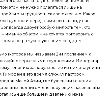
ждого из нас, и тот, кто полон решимости
 при этом не нужно полагаться лишь на
 пройти эти трудности самостоятельно. Какое
бы трудности перед нами ни встали, у нас
 Бог всегда дарует особую милость тем, кто
 – именно об этом мне хочется поговорить с
 этом я остро чувствую своим сердцем.
мо (которое мы называем 2-м посланием к
резвычайно серьёзными трудностями. Император
ему гонению за веру, многие из них отступили
 А Тимофей в это время служил пастором
ородов Малой Азии, где бушевали гонения.
настоящим подвигом для верующих, населявших
ергались ещё большему давлению из-за