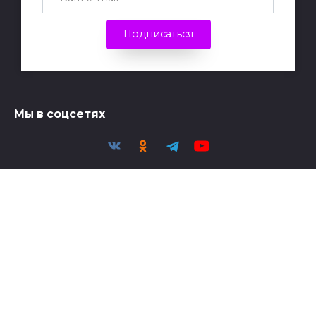
Подписаться
Мы в соцсетях
Политика конфиденциальности
Политика обработки персональных данных
© Светоч | 2026 - При публикации материалов
активная ссылка на Светоч обязательна.