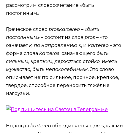
рассмотрим словосочетание «быть
постоянным».
Греческое слово
proskartereo
–
«быть
постоянным»
– состоит из слов
pros
– что
означает
к, по направлению к
, и
kartereo
– это
форма слова
karteros
, означающего
быть
сильным, крепким, держаться стойко, иметь
мужество, быть непоколебимым
. Это слово
описывает нечто сильное, прочное, крепкое,
твёрдое, способное переносить тяжёлые
нагрузки.
Но, когда
kartereo
объединяется с
pros
, как мы