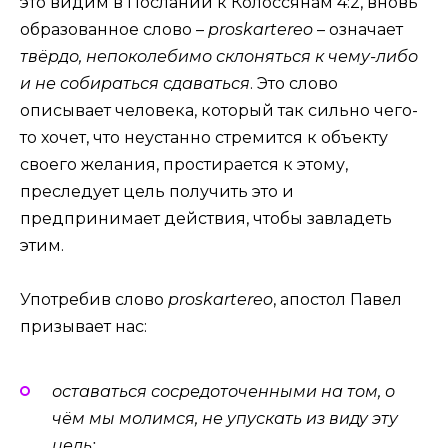
это видим в Послании к Колоссянам 4:2, вновь
образованное слово –
proskartereo
– означает
твёрдо, непоколебимо склоняться к чему-либо
и не собираться сдаваться
. Это слово
описывает человека, который так сильно чего-
то хочет, что неустанно стремится к объекту
своего желания, простирается к этому,
преследует цель получить это и
предпринимает действия, чтобы завладеть
этим.
Употребив слово
proskartereo
, апостол Павел
призывает нас:
оставаться сосредоточенными на том, о
чём мы молимся, не упускать из виду эту
цель;