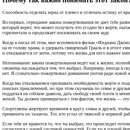
Почему так важно понимать этот закон
Способность отделять зерна от плевел и отличать истину от в
Во-первых, отрицание закона пожертвования не дает тебе развив
который верит, что может получить что угодно без жертв, пытае
горизонтали и продолжает посиживать на своем заду.
Когда я писал об этом, мне вспомнился фильм «Индиана Джонс
на ее голову храма, и удержать священный Грааль и в итоге ум
и отказывается от затеи, потому что жизнь для него важнее н
Непонимание закона пожертвования ведет нас к жизни, полной 
сможешь наслаждаться тем, что выбрал. Например, иногда я ску
нет. Я сознательно пожертвовал домашним уютом ради новой 
Когда мы отказываемся признавать необходимость жертв и подсо
поисках приключений, но при этом скучаешь по семье и друзья
поддаться на соблазн дьявола, дать свободу своей плоти и ме
женой. Ты должен примириться с тем фактом, что жизнь — это п
Спортсмены жертвуют временем в кругу семьи и друзей, чтобы
применить их таланты. Тот, кто устал от тяжелой и нервной ра
Если тебе не нравится то, что ты выбрал, это происходит пото
согласуется с нашей системой ценностей. Если ты в плохой фор