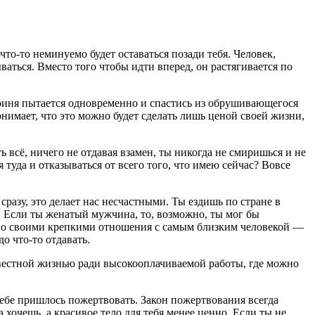
что-то неминуемо будет оставаться позади тебя. Человек,
ываться. Вместо того чтобы идти вперед, он растягивается по
роиня пытается одновременно и спастись из обрушивающегося
онимает, что это можно будет сделать лишь ценой своей жизни,
всё, ничего не отдавая взамен, ты никогда не смиришься и не
 туда и отказываться от всего того, что имею сейчас? Вовсе
разу, это делает нас несчастными. Ты ездишь по стране в
а. Если ты женатый мужчина, то, возможно, ты мог бы
этого своими крепкими отношения с самым близким человекой —
о что-то отдавать.
звестной жизнью ради высокооплачиваемой работы, где можно
 тебе пришлось пожертвовать. Закон пожертвования всегда
 хочешь, а красивое тело для тебя менее ценно. Если ты не