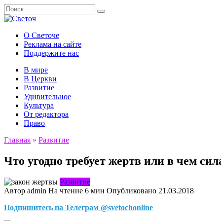
Перейти
Search
к
for:
содержанию
О Светоче
Реклама на сайте
Поддержите нас
В мире
В Церкви
Развитие
Удивительное
Культура
От редактора
Право
Главная
»
Развитие
Что угодно требует жертв или в чем си
Развитие
Автор
admin
На чтение
6 мин
Опубликовано
21.03.2018
Подпишитесь на Телеграм @svetochonline