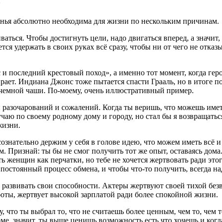
?
ранья абсолютно необходима для жизни по нескольким причинам.
аться. Чтобы достигнуть цели, надо двигаться вперед, а значит, 
тся удержать в своих руках всё сразу, чтобы ни от чего не отказ
 и последний крестовый поход», а именно тот момент, когда ге
ирает. Индиана Джонс тоже пытается спасти Грааль, но в итоге п
икчемной чаши. По-моему, очень иллюстративный пример.
разочарований и сожалений. Когда ты веришь, что можешь иметь 
чаю по своему родному дому и городу, но стал бы я возвращаться
жизни.
знательно держим у себя в голове идею, что можем иметь всё и с
м. Признай: ты бы не смог получить тот же опыт, оставаясь дом
нять женщин как перчатки, но тебе не хочется жертвовать ради 
остоянный процесс обмена, и чтобы что-то получить, всегда над
 развивать свои способности. Актеры жертвуют своей тихой бе
боты, жертвует высокой зарплатой ради более спокойной жизни.
му, что ты выбрал то, что не считаешь более ценным, чем то, чем
ме, значит, ты выше ценишь возможность есть что хочешь и когда