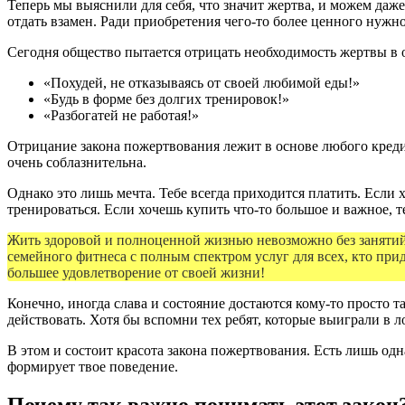
Теперь мы выяснили для себя, что значит жертва, и можем даже
отдать взамен. Ради приобретения чего-то более ценного нужно
Сегодня общество пытается отрицать необходимость жертвы в о
«Похудей, не отказываясь от своей любимой еды!»
«Будь в форме без долгих тренировок!»
«Разбогатей не работая!»
Отрицание закона пожертвования лежит в основе любого кредит
очень соблазнительна.
Однако это лишь мечта. Тебе всегда приходится платить. Если 
тренироваться. Если хочешь купить что-то большое и важное, т
Жить здоровой и полноценной жизнью невозможно без занятий
семейного фитнеса с полным спектром услуг для всех, кто при
большее удовлетворение от своей жизни!
Конечно, иногда слава и состояние достаются кому-то просто та
действовать. Хотя бы вспомни тех ребят, которые выиграли в 
В этом и состоит красота закона пожертвования. Есть лишь одна
формирует твое поведение.