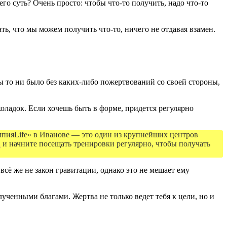
го суть? Очень просто: чтобы что-то получить, надо что-то
ь, что мы можем получить что-то, ничего не отдавая взамен.
ы то ни было без каких-либо пожертвований со своей стороны,
коладок. Если хочешь быть в форме, придется регулярно
мпияLife» в Иванове — это один из крупнейших центров
а
и начните посещать тренировки регулярно, чтобы получать
всё же не закон гравитации, однако это не мешает ему
олученными благами. Жертва не только ведет тебя к цели, но и