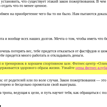
 установить, что существует этакий закон пожертвования. В чем е
 отдать что-то менее ценное.
бмен на приобретение чего бы то ни было. Нам пытаются доказат
а и вообще всех наших долгов. Мечта о том, чтобы иметь что б
хочешь потерять вес, тебе придется отказаться от фастфудов и шо
ебе придется много работать и откладывать деньги.
 и тренировок в хорошем спортивном зале. Фитнес-центр «Оли
держивается здорового образа жизни. Узнайте
цены фитнес-клуб
к: от родителей или по воле случая. Закон пожертвования — это 
лотерею и бесцельно промотали свой выигрыш.
 тропа, ведущая к цели, и путь научит тебя, как обращаться с п