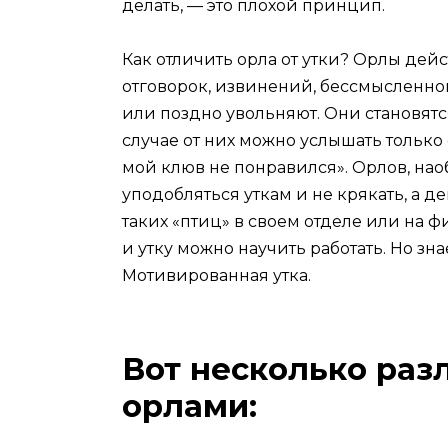
делать, — это плохой принцип.
Как отличить орла от утки? Орлы дейст
отговорок, извинений, бессмысленног
или поздно увольняют. Они становят
случае от них можно услышать только
мой клюв не понравился». Орлов, нао
уподобляться уткам и не крякать, а д
таких «птиц» в своем отделе или на фи
и утку можно научить работать. Но знае
Мотивированная утка.
Вот несколько раз
орлами: