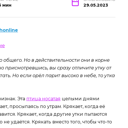
5 мин
29.05.2023
honline
о общего. Но в действительности они в корне
но присмотревшись, вы сразу отличите утку от
ать. Но если орёл парит высоко в небе, то утка
ризнак. Эта
птица носатая
целыми днями
ает, просыпаясь по утрам. Крякает, когда её
равится. Крякает, когда другие утки пытаются
 не удаётся. Крякать вместо того, чтобы что-то