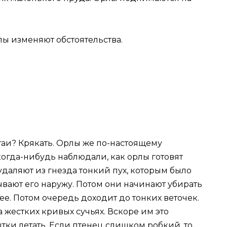
рлы изменяют обстоятельства.
стаи? Крякать. Орлы же по-настоящему
 когда-нибудь наблюдали, как орлы готовят
удаляют из гнезда тонкий пух, которым было
ают его наружу. Потом они начинают убирать
нее. Потом очередь доходит до тонких веточек.
 жестких кривых сучьях. Вскоре им это
тки летать. Если птенец слишком робкий, то