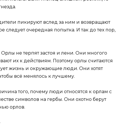
гнезда.
одители пикируют вслед за ним и возвращают
ре следует очередная попытка. И так до тех пор,
 Орлы не терпят застоя и лени. Они многого
вают их к действиям. Поэтому орлы считаются
ует жизнь и окружающие люди. Они хотят
 чтобы всё менялось к лучшему.
ричина того, почему люди относятся к орлам с
естве символов на гербы. Они охотно берут
нью орлов.
»