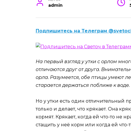
admin
Подпишитесь на Телеграм @svetoc
На первый взгляд у утки с орлом мног
отличаются друг от друга. Вниматель
орла. Разумеется, обе птицы умеют лет
старается держаться поближе к воде.
Но у утки есть один отличительный п
только и делает, что крякает. Она кряк
кормят. Крякает, когда ей что-то не н
стащить у неё корм или когда ей что-то