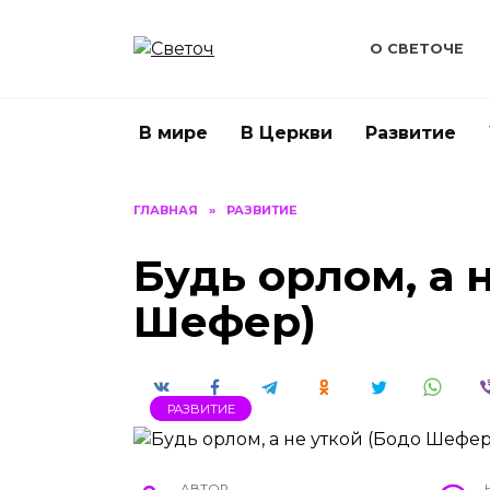
Перейти
к
О СВЕТОЧЕ
содержанию
В мире
В Церкви
Развитие
ГЛАВНАЯ
»
РАЗВИТИЕ
Будь орлом, а 
Шефер)
РАЗВИТИЕ
АВТОР