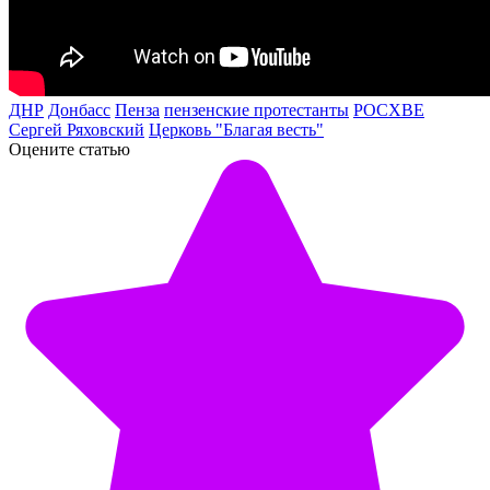
ДНР
Донбасс
Пенза
пензенские протестанты
РОСХВЕ
Сергей Ряховский
Церковь "Благая весть"
Оцените статью