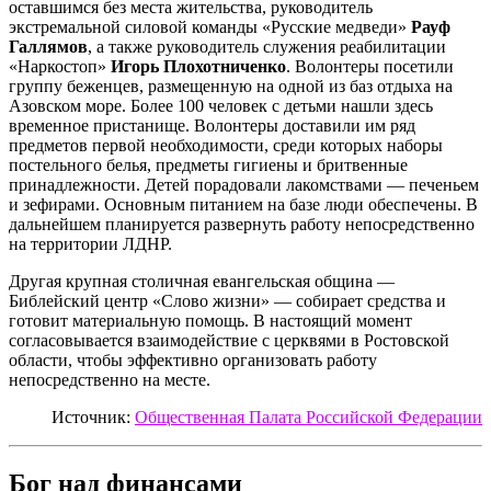
оставшимся без места жительства, руководитель
экстремальной силовой команды «Русские медведи»
Рауф
Галлямов
, а также руководитель служения реабилитации
«Наркостоп»
Игорь Плохотниченко
. Волонтеры посетили
группу беженцев, размещенную на одной из баз отдыха на
Азовском море. Более 100 человек с детьми нашли здесь
временное пристанище. Волонтеры доставили им ряд
предметов первой необходимости, среди которых наборы
постельного белья, предметы гигиены и бритвенные
принадлежности. Детей порадовали лакомствами — печеньем
и зефирами. Основным питанием на базе люди обеспечены. В
дальнейшем планируется развернуть работу непосредственно
на территории ЛДНР.
Другая крупная столичная евангельская община —
Библейский центр «Слово жизни» — собирает средства и
готовит материальную помощь. В настоящий момент
согласовывается взаимодействие с церквями в Ростовской
области, чтобы эффективно организовать работу
непосредственно на месте.
Источник:
Общественная Палата Российской Федерации
Бог над финансами