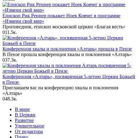
Епископ Рик Реннер покажет Ноев Ковчег в программе
«Измени свой мир»
Проповедник, епископ московской церкви «Благая весть»
0
11.5к.
Конференция хвалы и поклонения «Алтарь» прошла в Пензе
В Пензе прошла конференция хвалы и поклонения «Алтарь»
0
37.3к.
Конференция «Алтарь», посвященная 5-летию Церкви Божьей
в Пензе
Приглашаем вас на конференцию хвалы и поклонения
«Алтарь»
0
48.3к.
В мире
В Церкви
Развитие
Удивительное
От редактора
Право