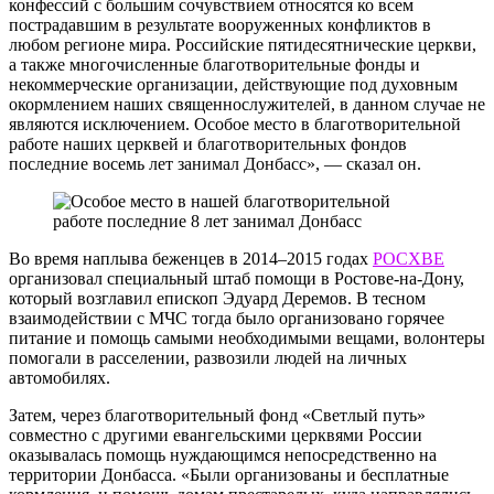
конфессий с большим сочувствием относятся ко всем
пострадавшим в результате вооруженных конфликтов в
любом регионе мира. Российские пятидесятнические церкви,
а также многочисленные благотворительные фонды и
некоммерческие организации, действующие под духовным
окормлением наших священнослужителей, в данном случае не
являются исключением. Особое место в благотворительной
работе наших церквей и благотворительных фондов
последние восемь лет занимал Донбасс», — сказал он.
Во время наплыва беженцев в 2014–2015 годах
РОСХВЕ
организовал специальный штаб помощи в Ростове-на-Дону,
который возглавил епископ Эдуард Деремов. В тесном
взаимодействии с МЧС тогда было организовано горячее
питание и помощь самыми необходимыми вещами, волонтеры
помогали в расселении, развозили людей на личных
автомобилях.
Затем, через благотворительный фонд «Светлый путь»
совместно с другими евангельскими церквями России
оказывалась помощь нуждающимся непосредственно на
территории Донбасса. «Были организованы и бесплатные