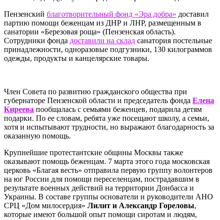
Пензенский
благотворительный фонд «Эра добра»
доставил
партию помощи беженцам из ДНР и ЛНР, размещенным в
санатории «Березовая роща» (Пензенская область).
Сотрудники фонда
доставили на склад
санатория постельные
принадлежности, одноразовые подгузники, 130 килограммов
одежды, продукты и канцелярские товары.
Член Совета по развитию гражданского общества при
губернаторе Пензенской области и председатель фонда
Елена
Киреева
пообщалась с семьями беженцев, подарила детям
подарки. По ее словам, ребята уже посещают школу, а семьи,
хотя и испытывают трудности, но выражают благодарность за
оказанную помощь.
Крупнейшие протестантские общины Москвы также
оказывают помощь беженцам. 7 марта этого года московская
церковь «Благая весть» отправила первую группу волонтеров
на юг России для помощи переселенцам, пострадавшим в
результате военных действий на территории Донбасса и
Украины. В составе группы основатели и руководители АНО
СРЦ «Дом милосердия»
Лилит и Александр Гореловы
,
которые имеют большой опыт помощи сиротам и людям,