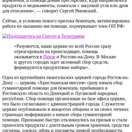
кормления, и помощь домам престарелых, куда направлялись
продукты и медикаменты, помогали с закупкой угля или дров
для отопления», — говорит Сергей Ряховский.
Сейчас, в условиях нового притока беженцев, активизирована
работа по оказанию им помощи, подчеркивает член ОП РФ:
«Разумеется, наши церкви по всей России сразу
отреагировали на происходящее, помощь
оказывается в
Пензе
и Ростове-на-Дону. В Москве
и других городах идет активный сбор средств,
формируются продуктовые наборы».
Одна из крупнейших евангельских церквей города Ростов-на-
Дону — церковь «Христианская миссия» сразу начала сбор
гуманитарной помощи для беженцев, прибывших в
Ростовскую область из Донецкой и Луганской народных
республик. Сбор помощи организован на базе офиса церкви,
что было согласовано с администрацией города. Служители
церкви опубликовали в аккаунтах общины и на своих личных
страницах информацию о начале сбора гуманитарной
помощи. Прихожане быстро откликнулись на призыв и стали
приносить продукты с длительным сроком хранения, средства
гигиены, одежду, обувь и предметы первой необходимости.