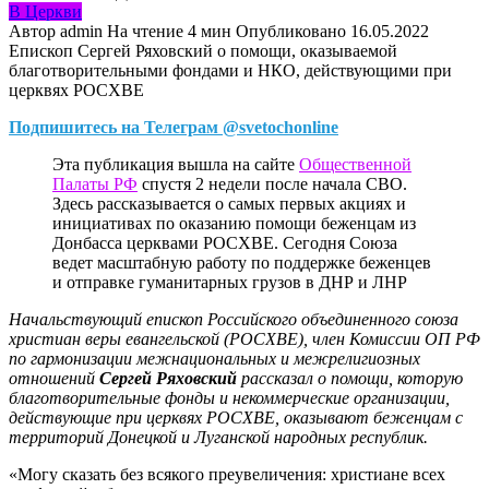
В Церкви
Автор
admin
На чтение
4 мин
Опубликовано
16.05.2022
Епископ Сергей Ряховский о помощи, оказываемой
благотворительными фондами и НКО, действующими при
церквях РОСХВЕ
Подпишитесь на Телеграм @svetochonline
Эта публикация вышла на сайте
Общественной
Палаты РФ
спустя 2 недели после начала СВО.
Здесь рассказывается о самых первых акциях и
инициативах по оказанию помощи беженцам из
Донбасса церквами РОСХВЕ. Сегодня Союза
ведет масштабную работу по поддержке беженцев
и отправке гуманитарных грузов в ДНР и ЛНР
Начальствующий епископ Российского объединенного союза
христиан веры евангельской (РОСХВЕ), член Комиссии ОП РФ
по гармонизации межнациональных и межрелигиозных
отношений
Сергей Ряховский
рассказал о помощи, которую
благотворительные фонды и некоммерческие организации,
действующие при церквях РОСХВЕ, оказывают беженцам с
территорий Донецкой и Луганской народных республик.
«Могу сказать без всякого преувеличения: христиане всех