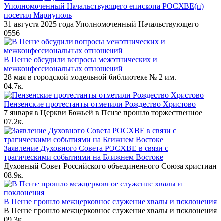
Уполномоченный Начальствующего епископа РОСХВЕ(п)
посетил Мариуполь
31 августа 2025 года Уполномоченный Начальствующего
0
556
В Пензе обсудили вопросы межэтнических и
межконфессиональных отношений
28 мая в городской модельной библиотеке № 2 им.
0
4.7к.
Пензенские протестанты отметили Рождество Христово
7 января в Церкви Божьей в Пензе прошло торжественное
0
7.2к.
Заявление Духовного Совета РОСХВЕ в связи с
трагическими событиями на Ближнем Востоке
Духовный Совет Российского объединенного Союза христиан
0
8.9к.
В Пензе прошло межцерковное служение хвалы и поклонения
В Пензе прошло межцерковное служение хвалы и поклонения
0
9.3к.