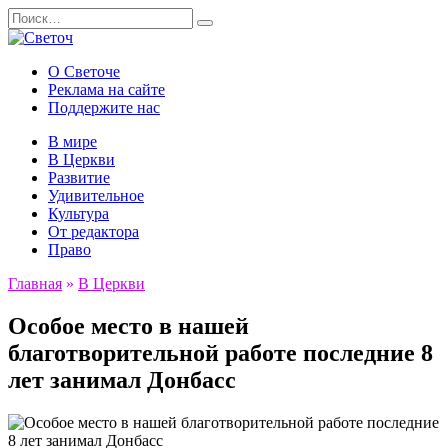
Перейти
Search
к
for:
содержанию
О Светоче
Реклама на сайте
Поддержите нас
В мире
В Церкви
Развитие
Удивительное
Культура
От редактора
Право
Главная
»
В Церкви
Особое место в нашей
благотворительной работе последние 8
лет занимал Донбасс