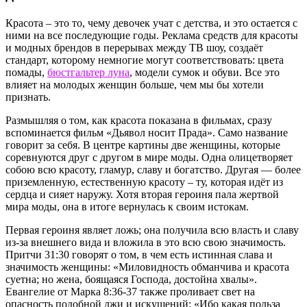
Красота – это то, чему девочек учат с детства, и это остается с
ними на все последующие годы. Реклама средств для красоты
и модных брендов в перерывах между ТВ шоу, создаёт
стандарт, которому немногие могут соответствовать: цвета
помады,
бюстгальтер луна
, модели сумок и обуви. Все это
влияет на молодых женщин больше, чем мы бы хотели
признать.
Размышляя о том, как красота показана в фильмах, сразу
вспоминается фильм «Дьявол носит Прада». Само название
говорит за себя. В центре картины две женщины, которые
соревнуются друг с другом в мире моды. Одна олицетворяет
собою всю красоту, гламур, славу и богатство. Другая — более
приземленную, естественную красоту – ту, которая идёт из
сердца и сияет наружу. Хотя вторая героиня пала жертвой
мира моды, она в итоге вернулась к своим истокам.
Первая героиня являет ложь; она получила всю власть и славу
из-за внешнего вида и вложила в это всю свою значимость.
Притчи 31:30 говорят о том, в чем есть истинная слава и
значимость женщины: «Миловидность обманчива и красота
суетна; но жена, боящаяся Господа, достойна хвалы».
Евангелие от Марка 8:36-37 также проливает свет на
опасность подобной лжи и искушений: «Ибо какая польза