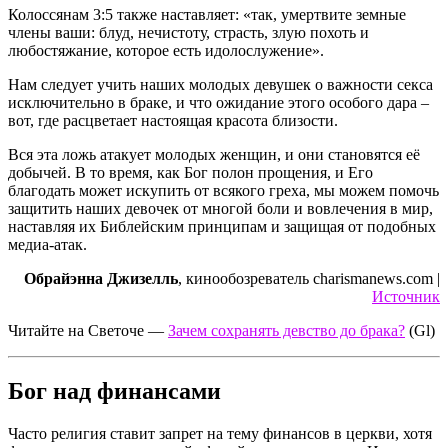
Колоссянам 3:5 также наставляет: «так, умертвите земные
члены ваши: блуд, нечистоту, страсть, злую похоть и
любостяжание, которое есть идолослужение».
Нам следует учить наших молодых девушек о важности секса
исключительно в браке, и что ожидание этого особого дара –
вот, где расцветает настоящая красота близости.
Вся эта ложь атакует молодых женщин, и они становятся её
добычей. В то время, как Бог полон прощения, и Его
благодать может искупить от всякого греха, мы можем помочь
защитить наших девочек от многой боли и вовлечения в мир,
наставляя их Библейским принципам и защищая от подобных
медиа-атак.
Обрайэнна Джизелль
, кинообозреватель charismanews.com |
Источник
Читайте на Светоче —
Зачем сохранять девство до брака?
(Gl)
Бог над финансами
Часто религия ставит запрет на тему финансов в церкви, хотя