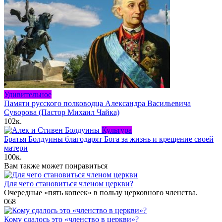
Удивительное
Памяти русского полководца Александра Васильевича
Суворова (Пастор Михаил Чайка)
102к.
Культура
Братья Болдуины благодарят Бога за жизнь и крещение своей
матери
100к.
Вам также может понравиться
Для чего становиться членом церкви?
Очередные «пять копеек» в пользу церковного членства.
0
68
Кому сдалось это «членство в церкви»?