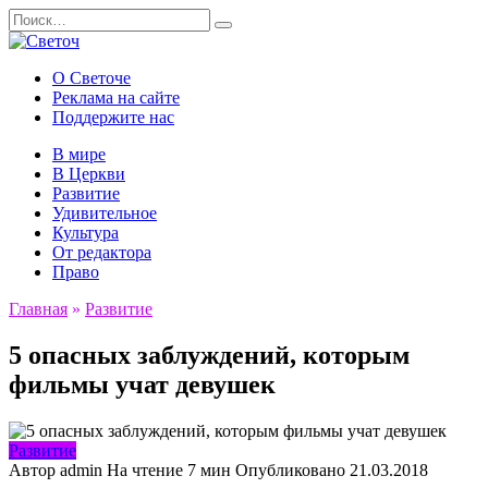
Перейти
Search
к
for:
содержанию
О Светоче
Реклама на сайте
Поддержите нас
В мире
В Церкви
Развитие
Удивительное
Культура
От редактора
Право
Главная
»
Развитие
5 опасных заблуждений, которым
фильмы учат девушек
Развитие
Автор
admin
На чтение
7 мин
Опубликовано
21.03.2018