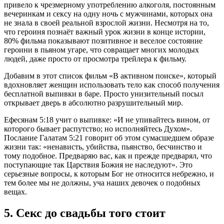
привело к чрезмерному употреблению алкоголя, постоянным
вечеринкам и сексу на одну ночь с мужчинами, которых она
не знала в своей реальной взрослой жизни. Несмотря на то,
что героиня познаёт важный урок жизни в конце истории,
80% фильма показывают позитивное и веселое состояние
героини в пьяном угаре, что совращает многих молодых
людей, даже просто от просмотра трейлера к фильму.
Добавим в этот список фильм «В активном поиске», который
вдохновляет женщин использовать тело как способ получения
бесплатной выпивки в баре. Просто унизительный посыл
открывает дверь в абсолютно разрушительный мир.
Ефесянам 5:18 учит о выпивке: «И не упивайтесь вином, от
которого бывает распутство; но исполняйтесь Духом».
Послание Галатам 5:21 говорит об этом сумасшедшем образе
жизни так: «ненависть, убийства, пьянство, бесчинство и
тому подобное. Предваряю вас, как и прежде предварял, что
поступающие так Царствия Божия не наследуют». Это
серьезные вопросы, к которым Бог не относится небрежно, и
тем более мы не должны, уча наших девочек о подобных
вещах.
5. Секс до свадьбы того стоит