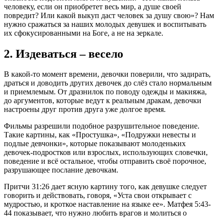
человеку, если он приобретет весь мир, а душе своей
повредит? Или какой выкуп даст человек за душу свою»? Нам
нужно сражаться за наших молодых девушек и воспитывать
их сфокусированными на Боге, а не на зеркале.
2. Издеваться – весело
В какой-то момент времени, девочки поверили, что задирать,
драться и доводить других девочек до слёз стало нормальным
и приемлемым. От дразнилок по поводу одежды и макияжа,
до аргументов, которые ведут к реальным дракам, девочки
настроены друг против друга уже долгое время.
Фильмы разрешили подобное разрушительное поведение.
Такие картины, как «Простушка», «Подружки невесты и
подлые девчонки», которые показывают молоденьких
девочек-подростков или взрослых, использующих словечки,
поведение и всё остальное, чтобы отправить своё порочное,
разрушающее послание девочкам.
Притчи 31:26 дает ясную картину того, как девушке следует
говорить и действовать, говоря, «Уста свои открывает с
мудростью, и кроткое наставление на языке ее». Матфея 5:43-
44 показывает, что нужно любить врагов и молиться о