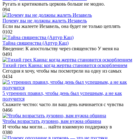
Ругать и критиковать церковь больше не модно.
0
94
Почему вы не должны жалеть Иезавель
Если вы жалеете Иезавель, она будет не только цеплять
0
102
Тайна священства (Артур Кац)
Введение: К апостольству через священство У меня на
0
491
Тихий грех Каина: когда жертва становится оскорблением
Сегодня я хочу, чтобы мы посмотрели на одну из самых
0
434
5 утренних правил, чтобы день был успешным, а не как
получится
Скажите честно: часто ли ваш день начинается с чувства
0
466
Чтобы возрастать духовно, вам нужна община
И чтобы мы могли… найти взаимную поддержку в
0
380