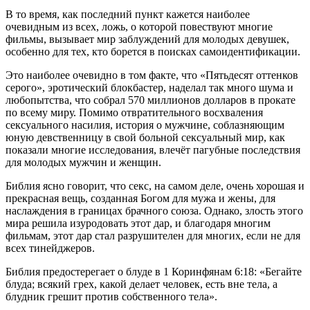
В то время, как последний пункт кажется наиболее
очевидным из всех, ложь, о которой повествуют многие
фильмы, вызывает мир заблуждений для молодых девушек,
особенно для тех, кто борется в поисках самоидентификации.
Это наиболее очевидно в том факте, что «Пятьдесят оттенков
серого», эротический блокбастер, наделал так много шума и
любопытства, что собрал 570 миллионов долларов в прокате
по всему миру. Помимо отвратительного восхваления
сексуального насилия, история о мужчине, соблазняющим
юную девственницу в свой больной сексуальный мир, как
показали многие исследования, влечёт пагубные последствия
для молодых мужчин и женщин.
Библия ясно говорит, что секс, на самом деле, очень хорошая и
прекрасная вещь, созданная Богом для мужа и жены, для
наслаждения в границах брачного союза. Однако, злость этого
мира решила изуродовать этот дар, и благодаря многим
фильмам, этот дар стал разрушителен для многих, если не для
всех тинейджеров.
Библия предостерегает о блуде в 1 Коринфянам 6:18: «Бегайте
блуда; всякий грех, какой делает человек, есть вне тела, а
блудник грешит против собственного тела».