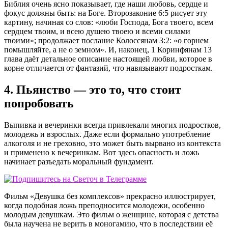
Библия очень ясно показывает, где наши любовь, сердце и
фокус должны быть: на Боге. Второзаконие 6:5 рисует эту
картину, начиная со слов: «люби Господа, Бога твоего, всем
сердцем твоим, и всею душею твоею и всеми силами
твоими»; продолжает послание Колоссянам 3:2: «о горнем
помышляйте, а не о земном». И, наконец, 1 Коринфянам 13
глава даёт детальное описание настоящей любви, которое в
корне отличается от фантазий, что навязывают подросткам.
4. Пьянство — это то, что стоит
попробовать
Выпивка и вечеринки всегда привлекали многих подростков,
молодежь и взрослых. Даже если формально употребление
алкоголя и не греховно, это может быть вырвано из контекста
и применено к вечеринкам. Вот здесь опасность и ложь
начинает разъедать моральный фундамент.
Фильм «Девушка без комплексов» прекрасно иллюстрирует,
когда подобная ложь преподносится молодежи, особенно
молодым девушкам. Это фильм о женщине, которая с детства
была научена не верить в моногамию, что в последствии её