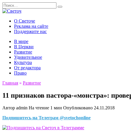
Перейти
Search
к
for:
содержанию
О Светоче
Реклама на сайте
Поддержите нас
В мире
В Церкви
Развитие
Удивительное
Культура
От редактора
Право
Главная
»
Развитие
11 признаков пастора-«монстра»: прове
Автор
admin
На чтение
1 мин
Опубликовано
24.11.2018
Подпишитесь на Телеграм @svetochonline