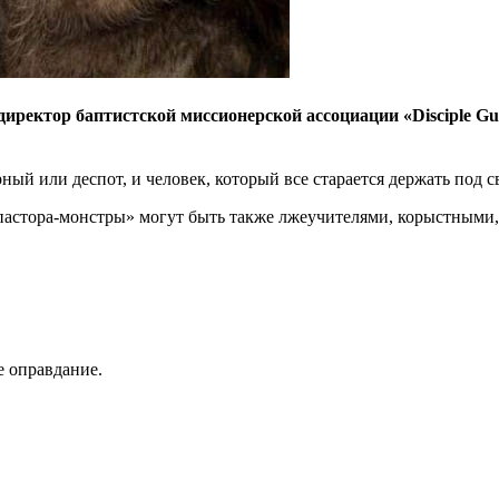
 директор баптистской миссионерской ассоциации «Disciple G
ный или деспот, и человек, который все старается держать под 
 «пастора-монстры» могут быть также лжеучителями, корыстным
е оправдание.