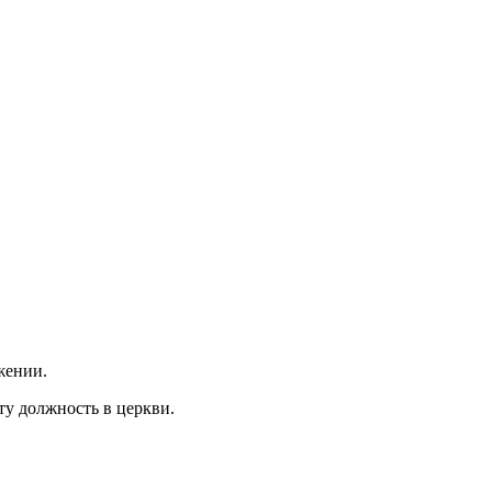
жении.
эту должность в церкви.
.