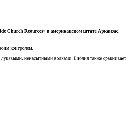
uide Church Reources» в американском штате Арканзас,
своим контролем.
и, лукавыми, ненасытными волками. Библия также сравнивает