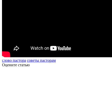
слово пастора
советы пасторам
Оцените статью