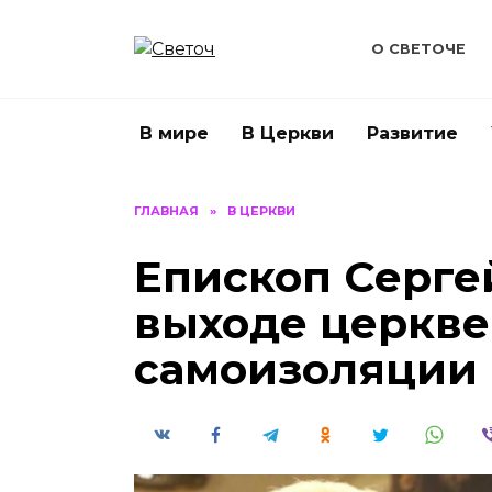
Перейти
к
О СВЕТОЧЕ
содержанию
В мире
В Церкви
Развитие
ГЛАВНАЯ
»
В ЦЕРКВИ
Епископ Серге
выходе церкве
самоизоляции