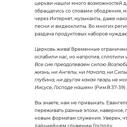
церкви нашли много возможностей д
обращались со словами ободрения, 
через Интернет, музыканты, даже на
песни и видеоклипы. Во многих реги
раздача продуктовых наборов нужда
Церковь жива! Временные ограничени
ослабили нас, но напротив, сплотили 
Все сие преодолеваем силою Возлюбив
жизнь, ни Ангелы, ни Начала, ни Силы
глубина, ни другая какая тварь не мо
Иисусе, Господе нашем»
(Рим.8:37-39).
Вы знаете, нам не привыкать. Еванге
переживать разные эпохи, наверное, 
новым форматам служения. Уверен, ч
дальнейшем служении Господу.