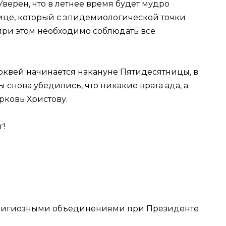
верен, что в летнее время будет мудро
ице, который с эпидемиологической точки
 при этом необходимо соблюдать все
рквей начинается накануне Пятидесятницы, в
снова убедились, что никакие врата ада, а
рковь Христову.
г!
елигиозными объединениями при Президенте