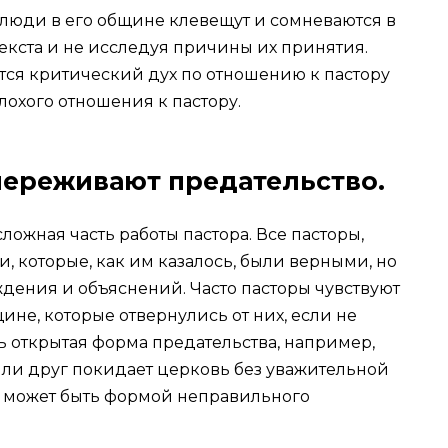
о люди в его общине клевещут и сомневаются в
екста и не исследуя причины их принятия.
тся критический дух по отношению к пастору
лохого отношения к пастору.
переживают предательство.
сложная часть работы пастора. Все пасторы,
, которые, как им казалось, были верными, но
ждения и объяснений. Часто пасторы чувствуют
не, которые отвернулись от них, если не
ыть открытая форма предательства, например,
или друг покидает церковь без уважительной
то может быть формой неправильного