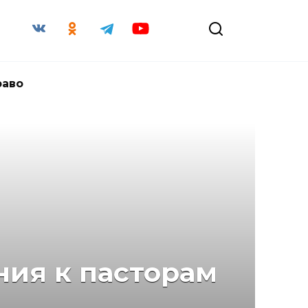
раво
ния к пасторам