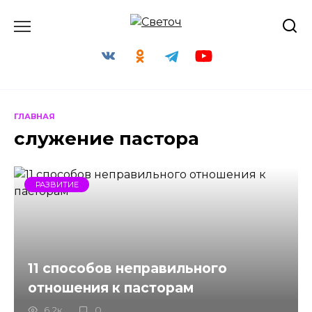
Перейти
к
содержанию
ГЛАВНАЯ
служение пастора
РАЗВИТИЕ
11 способов неправильного
отношения к пасторам
6.2к.
0