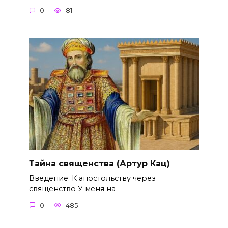
0
81
Тайна священства (Артур Кац)
Введение: К апостольству через
священство У меня на
0
485