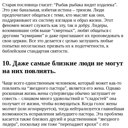
Старая пословица гласит: “Рыбак рыбака видит издалека”.
Это уже банальная, избитая истина – трюизм. Люди
предпочитают общаться с теми, кто мыслят как они,
поддерживают их систему взглядов и образ жизни. Этот
феномен может служить как злу, так и добру. Лидеры,
возомнившие себя выше “смертных”, любят общаться с
другими “кумирами” и даже приглашают их проповедовать в
свои церкви. Все это делается с целью заглушить любые
попытки несогласных призвать их к подотчетности, к
библейским стандартам святости.
10. Даже самые близкие люди не могут
на них повлиять.
Чаще всего единственным человеком, который может как-то
повлиять на “звездного пастора”, является его жена. Однако
роскошная жизнь жены суперзвезды обычно заглушает ее
совесть – слишком много удовольствий и “сладостей” она
получает от жизни, чтобы возмущаться. Когда голос жены
молчит (или игнорируется), тогда нейтрализуется главнейшая
возможность исправления заблудшего пастора. Эта проблема
касается также близких друзей и родственников “звездного
лидера”, поскольку им тоже “перепадают крохи” с его