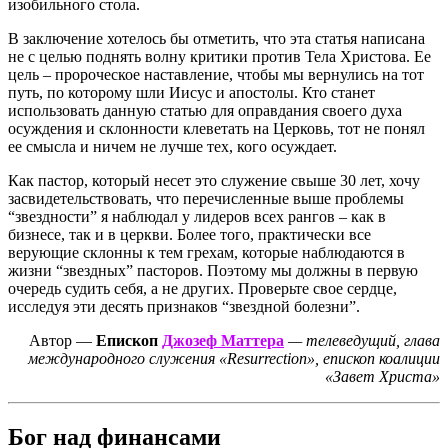
изобильного стола.
В заключение хотелось бы отметить, что эта статья написана
не с целью поднять волну критики против Тела Христова. Ее
цель – пророческое наставление, чтобы мы вернулись на тот
путь, по которому шли Иисус и апостолы. Кто станет
использовать данную статью для оправдания своего духа
осуждения и склонности клеветать на Церковь, тот не понял
ее смысла и ничем не лучше тех, кого осуждает.
Как пастор, который несет это служение свыше 30 лет, хочу
засвидетельствовать, что перечисленные выше проблемы
“звездности” я наблюдал у лидеров всех рангов – как в
бизнесе, так и в церкви. Более того, практически все
верующие склонны к тем грехам, которые наблюдаются в
жизни “звездных” пасторов. Поэтому мы должны в первую
очередь судить себя, а не других. Проверьте свое сердце,
исследуя эти десять признаков “звездной болезни”.
Автор —
Епископ
Джозеф Маттера
— телеведущий, глава
международного служения «Resurrection», епископ коалиции
«Завет Христа»
Бог над финансами