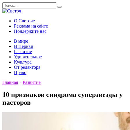
Перейти
Search
к
for:
содержанию
О Светоче
Реклама на сайте
Поддержите нас
В мире
В Церкви
Развитие
Удивительное
Культура
От редактора
Право
Главная
»
Развитие
10 признаков синдрома суперзвезды у
пасторов