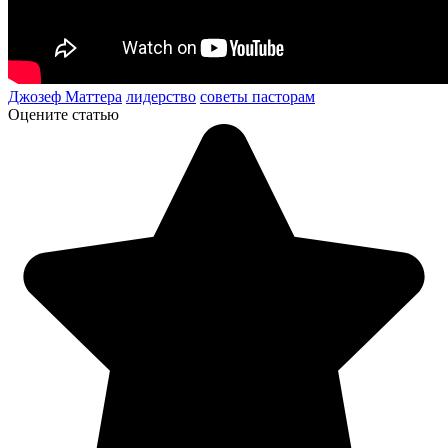
Джозеф Маттера
лидерство
советы пасторам
Оцените статью