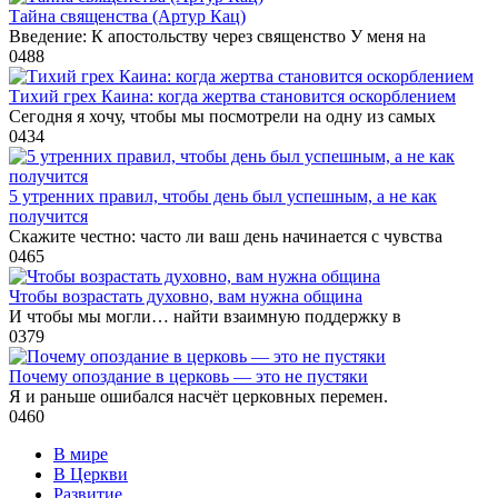
Тайна священства (Артур Кац)
Введение: К апостольству через священство У меня на
0
488
Тихий грех Каина: когда жертва становится оскорблением
Сегодня я хочу, чтобы мы посмотрели на одну из самых
0
434
5 утренних правил, чтобы день был успешным, а не как
получится
Скажите честно: часто ли ваш день начинается с чувства
0
465
Чтобы возрастать духовно, вам нужна община
И чтобы мы могли… найти взаимную поддержку в
0
379
Почему опоздание в церковь — это не пустяки
Я и раньше ошибался насчёт церковных перемен.
0
460
В мире
В Церкви
Развитие