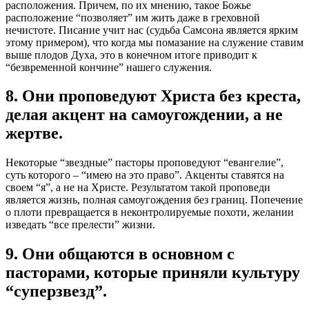
расположения. Причем, по их мнению, такое Божье
расположение “позволяет” им жить даже в греховной
нечистоте. Писание учит нас (судьба Самсона является ярким
этому примером), что когда мы помазание на служение ставим
выше плодов Духа, это в конечном итоге приводит к
“безвременной кончине” нашего служения.
8. Они проповедуют Христа без креста,
делая акцент на самоугождении, а не
жертве.
Некоторые “звездные” пасторы проповедуют “евангелие”,
суть которого – “имею на это право”. Акценты ставятся на
своем “я”, а не на Христе. Результатом такой проповеди
является жизнь, полная самоугождения без границ. Попечение
о плоти превращается в неконтролируемые похоти, желании
изведать “все прелести” жизни.
9. Они общаются в основном с
пасторами, которые приняли культуру
“суперзвезд”.