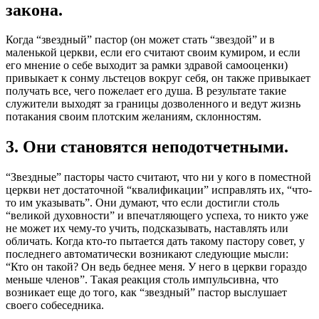
закона.
Когда “звездный” пастор (он может стать “звездой” и в
маленькой церкви, если его считают своим кумиром, и если
его мнение о себе выходит за рамки здравой самооценки)
привыкает к сонму льстецов вокруг себя, он также привыкает
получать все, чего пожелает его душа. В результате такие
служители выходят за границы дозволенного и ведут жизнь
потакания своим плотским желаниям, склонностям.
3. Они становятся неподотчетными.
“Звездные” пасторы часто считают, что ни у кого в поместной
церкви нет достаточной “квалификации” исправлять их, “что-
то им указывать”. Они думают, что если достигли столь
“великой духовности” и впечатляющего успеха, то никто уже
не может их чему-то учить, подсказывать, наставлять или
обличать. Когда кто-то пытается дать такому пастору совет, у
последнего автоматически возникают следующие мысли:
“Кто он такой? Он ведь беднее меня. У него в церкви гораздо
меньше членов”. Такая реакция столь импульсивна, что
возникает еще до того, как “звездный” пастор выслушает
своего собеседника.