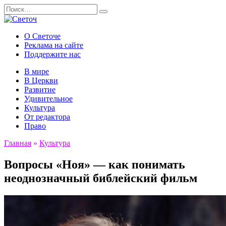
Перейти
Search
к
for:
содержанию
О Светоче
Реклама на сайте
Поддержите нас
В мире
В Церкви
Развитие
Удивительное
Культура
От редактора
Право
Главная
»
Культура
Вопросы «Ноя» — как понимать
неоднозначный библейский фильм