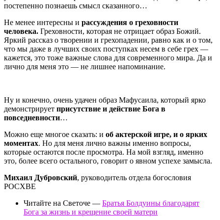
постепенно познаешь смысл сказанного…
Не менее интересны и
рассуждения о греховности
человека.
Греховности, которая не отрицает образ Божий.
Яркий рассказ о творении и грехопадении, равно как и о том,
что мы даже в лучших своих поступках несем в себе грех —
кажется, это тоже важные слова для современного мира. Да и
лично для меня это — не лишнее напоминание.
Ну и конечно, очень удачен образ Мафусаила, который ярко
демонстрирует
присутствие и действие Бога в
повседневности
…
Можно еще многое сказать: и
об актерской игре, и о ярких
моментах
. Но для меня лично важны именно вопросы,
которые остаются после просмотра. На мой взгляд, именно
это, более всего остального, говорит о явном успехе замысла.
Михаил Дубровский
, руководитель отдела богословия
РОСХВЕ
Читайте на Светоче —
Братья Болдуины благодарят
Бога за жизнь и крещение своей матери