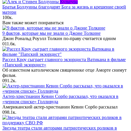
Культура
Братья Болдуины благодарят Бога за жизнь и крещение своей
матери
100к.
Вам также может понравиться
9 фактов, которые мы не знали о Джоне Толкине
Джон Рональд Роуэлл Толкин по-праву считается одним
0
11.6к.
Рассел Кроу сыграет главного экзорциста Ватикана в фильме
«Папский экзорцист»
Об известном католическом священнике отце Аморте снимут
фильм.
0
91.2к.
Актер-христианин Кевин Сорбо рассказал, что оказался в
«черном списке» Голливуда
Американский актер-христианин Кевин Сорбо рассказал
0
98.1к.
Звезды театра стали авторами патриотических роликов в