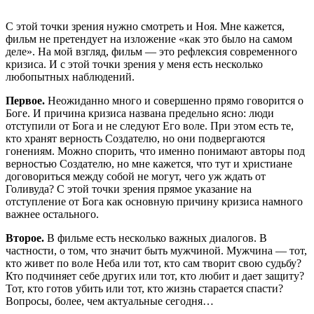
С этой точки зрения нужно смотреть и Ноя. Мне кажется,
фильм не претендует на изложение «как это было на самом
деле». На мой взгляд, фильм — это рефлексия современного
кризиса. И с этой точки зрения у меня есть несколько
любопытных наблюдений.
Первое.
Неожиданно много и совершенно прямо говорится о
Боге. И причина кризиса названа предельно ясно: люди
отступили от Бога и не следуют Его воле. При этом есть те,
кто хранят верность Создателю, но они подвергаются
гонениям. Можно спорить, что именно понимают авторы под
верностью Создателю, но мне кажется, что тут и христиане
договориться между собой не могут, чего уж ждать от
Голивуда? С этой точки зрения прямое указание на
отступление от Бога как основную причину кризиса намного
важнее остального.
Второе.
В фильме есть несколько важных диалогов. В
частности, о том, что значит быть мужчиной. Мужчина — тот,
кто живет по воле Неба или тот, кто сам творит свою судьбу?
Кто подчиняет себе других или тот, кто любит и дает защиту?
Тот, кто готов убить или тот, кто жизнь старается спасти?
Вопросы, более, чем актуальные сегодня…