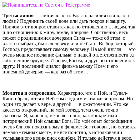
Третья линия
— линия власти. Власть насилия или власть
любви? Подчинить своей воле или дать покров и защиту.
Причем этот вопрос ставится как по отношению к людям, так
и по отношению к миру, земле, природе. Собственно, весь
сюжет с родившимися дочерями Сима — тоже об этом: о
власти выбрать, быть человеку или не быть. Выбор, который
Господь предоставляет самому человеку. На мой взгляд — это
очень мощное послание фильма: о нашей ответственности за
собственное будущее. И перед Богом, и друг по отношению к
другу. И последний диалог фильма между Ноем и его
приемной дочерью — как раз об этом…
Молитва и откровения.
Характерно, что и Ной, и Тувал-
Каин обращаются к Небесам с одним и тем же вопросом. Но
один это делает в вере, а другой — в ожесточении. Что же
касается откровений, на мой взгляд, тема очень точно
схвачена. Я, конечно, не знаю точно, как конкретный
исторический Ной слышал Бога. Но мой опыт богообщения
очень близок показанному в фильме: Бог говорит, но остается
немало «темных мест», не все понятно, в истолковании
услышанного велик риск ошибки. И только действуя в вере,