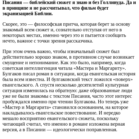
Писания — библейский сюжет я знаю и без Голливуда. Да и
в принципе я не рассчитывал, что фильм будет
экранизацией Библии.
Скорее, это — философская притча, которая берет за основу
знакомый всем сюжет и, сознательно отступая от него в
некоторых местах, именно через это и пытается сообщить
нечто, важное с точки зрения рассказчика.
При этом очень важно, чтобы изначальный сюжет был
действительно хорошо знаком, в противном случае возникает
смущение и непонимание. Как это было, например, когда
советская интеллигенция читала «Мастера и Маргариту».
Булгаков писал роман в ситуации, когда евангельская история
была всем известна. И булгаковский текст ложился «поверх»
евангельского. А спустя несколько десятилетий культурная
ситуация изменилась на обратную: даже образованные люди
уже не были знакомы с текстом Писания, часто этот интерес
пробуждался именно при чтении Булгакова. Но теперь уже
«Мастер и Маргарита» становился основанием, на которое
накладывалось евангельское повествование. И нередко
мешало восприятию евангельского сюжета, поскольку
читающий считал, что именно в романе изложена верная
версия, а в Писании — идеологически поправленная.