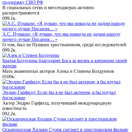
поддержку СВО РФ
В социальных сетях и мессенджерах активно
распространяются
0
99.1к.
А.С. Пушкин: «Я думаю, что мы никогда не дадим народу
ничего лучше Писания… »
О том, был ли Пушкин христианином, среди исследователей
0
99.2к.
Братья Болдуины благодарят Бога за жизнь и крещение своей
матери
Мать знаменитых актеров Алека и Стивена Болдуинов
0
100к.
Эндрю Гарфилд: Если бы я не был актером, я бы изучал
богословие
Актер Эндрю Гарфилд, получивший международную
известность
0
92.2к.
Оскароносная Хилари Суонк сыграет в христианском фильме