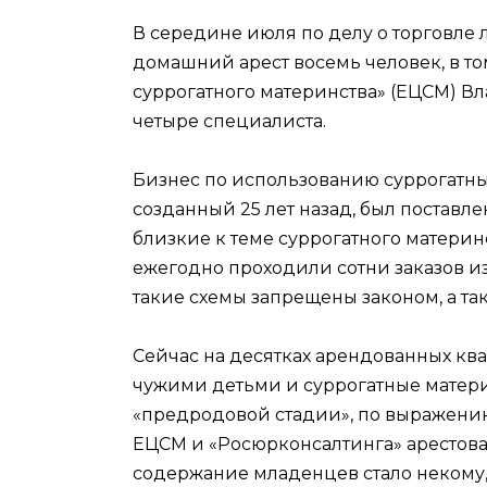
В середине июля по делу о торговл
домашний арест восемь человек, в т
суррогатного материнства» (ЕЦСМ) В
четыре специалиста.
Бизнес по использованию суррогатны
созданный 25 лет назад, был поставле
близкие к теме суррогатного материн
ежегодно проходили сотни заказов из
такие схемы запрещены законом, а та
Сейчас на десятках арендованных ква
чужими детьми и суррогатные матери
«предродовой стадии», по выражению
ЕЦСМ и «Росюрконсалтинга» арестован
содержание младенцев стало некому, 