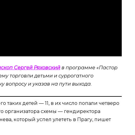
скоп Сергей Ряховский
в программе «Пастор
му торговли детьми и суррогатного
ку вопросу и указав на пути выхода
.
о таких детей — 11, в их число попали четверо
о организатора схемы — гендиректора
ева, который успел улететь в Прагу, пишет