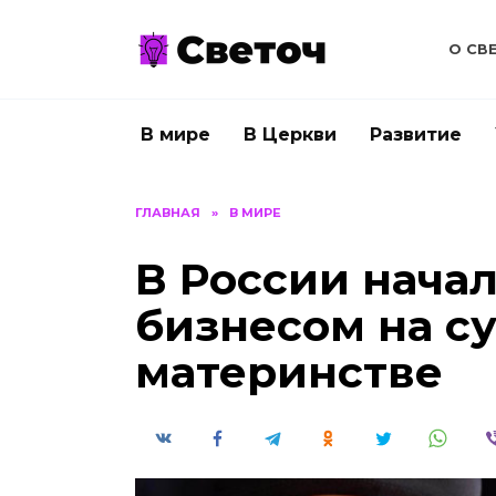
Перейти
к
О СВ
содержанию
В мире
В Церкви
Развитие
ГЛАВНАЯ
»
В МИРЕ
В России начал
бизнесом на с
материнстве