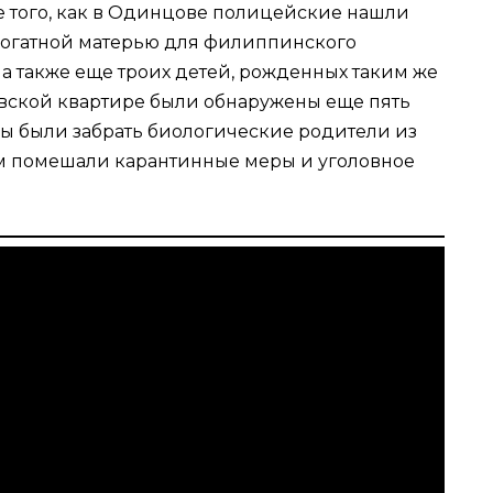
е того, как в Одинцове полицейские нашли
рогатной матерью для филиппинского
а также еще троих детей, рожденных таким же
ковской квартире были обнаружены еще пять
ы были забрать биологические родители из
ям помешали карантинные меры и уголовное