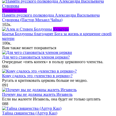
Удивительное
Памяти русского полководца Александра Васильевича
Суворова (Пастор Михаил Чайка)
102к.
Культура
Братья Болдуины благодарят Бога за жизнь и крещение своей
матери
100к.
Вам также может понравиться
Для чего становиться членом церкви?
Очередные «пять копеек» в пользу церковного членства.
0
66
Кому сдалось это «членство в церкви»?
Ругать и критиковать церковь больше не модно.
0
91
Почему вы не должны жалеть Иезавель
Если вы жалеете Иезавель, она будет не только цеплять
0
88
Тайна священства (Артур Кац)