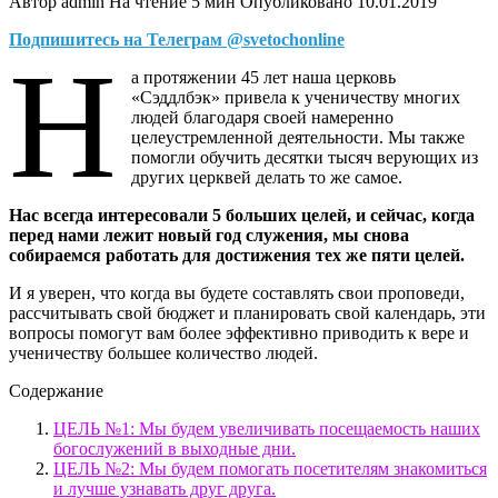
Автор
admin
На чтение
5 мин
Опубликовано
10.01.2019
Подпишитесь на Телеграм @svetochonline
Н
а протяжении 45 лет наша церковь
«Сэддлбэк» привела к ученичеству многих
людей благодаря своей намеренно
целеустремленной деятельности. Мы также
помогли обучить десятки тысяч верующих из
других церквей делать то же самое.
Нас всегда интересовали 5 больших целей, и сейчас, когда
перед нами лежит новый год служения, мы снова
собираемся работать для достижения тех же пяти целей.
И я уверен, что когда вы будете составлять свои проповеди,
рассчитывать свой бюджет и планировать свой календарь, эти
вопросы помогут вам более эффективно приводить к вере и
ученичеству большее количество людей.
Содержание
ЦЕЛЬ №1: Мы будем увеличивать посещаемость наших
богослужений в выходные дни.
ЦЕЛЬ №2: Мы будем помогать посетителям знакомиться
и лучше узнавать друг друга.