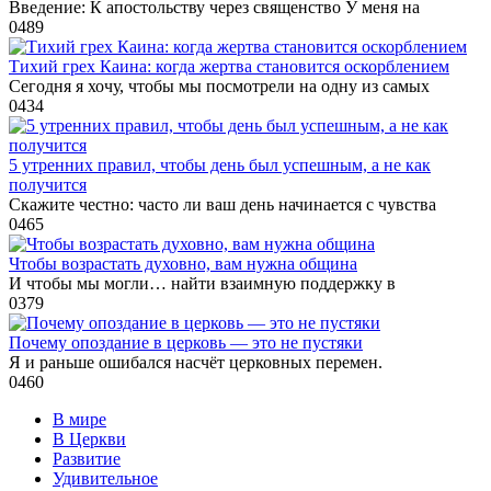
Введение: К апостольству через священство У меня на
0
489
Тихий грех Каина: когда жертва становится оскорблением
Сегодня я хочу, чтобы мы посмотрели на одну из самых
0
434
5 утренних правил, чтобы день был успешным, а не как
получится
Скажите честно: часто ли ваш день начинается с чувства
0
465
Чтобы возрастать духовно, вам нужна община
И чтобы мы могли… найти взаимную поддержку в
0
379
Почему опоздание в церковь — это не пустяки
Я и раньше ошибался насчёт церковных перемен.
0
460
В мире
В Церкви
Развитие
Удивительное