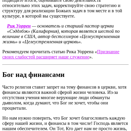
подводите итоги, оценивайте свою деятельность
относительно этих задач, корректируйте свою стратегию и
структуру для реализации Божьих задач в том месте и в той
культуре, в которой вы существуете.
Рик Уоррен
— основатель и старший пастор церкви
«Сэддлбэк» (Калифорния), которая является шестой по
величине в США, автор бестселлеров «Целеустремленная
жизнь» и «Целеустремленная церковь».
Рекомендуем прочитать статью Рика Уоррена
«
Признание
своих слабостей расширяет наше служение
»
.
Бог над финансами
Часто религия ставит запрет на тему финансов в церкви, хотя
финансы являются важной сферой жизни человека. Из-за
отсутствия учения многие верующие люди обмануты
дьяволом, когда думают, что Бог не хочет, чтобы они
процветали.
Но нам нужно поверить, что Бог хочет благословить каждую
сферу нашей жизни, и финансы в том числе! Господь является
нашим обеспечителем. Он Тот, Кто дает нам не просто жизнь,