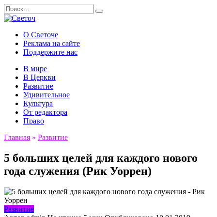
Перейти
Search
к
for:
содержанию
О Светоче
Реклама на сайте
Поддержите нас
В мире
В Церкви
Развитие
Удивительное
Культура
От редактора
Право
Главная
»
Развитие
5 больших целей для каждого нового
года служения (Рик Уоррен)
Развитие