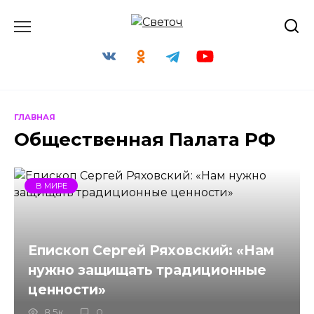
Перейти
к
содержанию
ГЛАВНАЯ
Общественная Палата РФ
В МИРЕ
Епископ Сергей Ряховский: «Нам
нужно защищать традиционные
ценности»
8.5к.
0