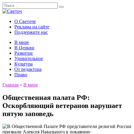
Перейти
Search
к
for:
содержанию
О Светоче
Реклама на сайте
Поддержите нас
В мире
В Церкви
Развитие
Удивительное
Культура
От редактора
Право
Главная
»
В мире
Общественная палата РФ:
Оскорбляющий ветеранов нарушает
пятую заповедь