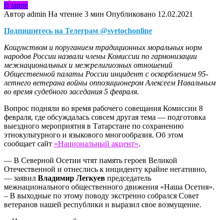
В мире
Автор
admin
На чтение
3 мин
Опубликовано
12.02.2021
Подпишитесь на Телеграм @svetochonline
Кощунством и поруганием традиционных моральных норм
народов России назвали члены Комиссии по гармонизации
межнациональных и межрелигиозных отношений
Общественной палаты России инцидент с оскорблением 95-
летнего ветерана войны оппозиционером Алексеем Навальным
во время судебного заседания 5 февраля.
Вопрос подняли во время рабочего совещания Комиссии 8
февраля, где обсуждалась совсем другая тема — подготовка
выездного мероприятия в Татарстане по сохранению
этнокультурного и языкового многообразия. Об этом
сообщает сайт
«Национальный акцент»
.
— В Северной Осетии чтят память героев Великой
Отечественной и отнеслись к инциденту крайне негативно,
— заявил
Владимир Легкуев
председатель
межнационального общественного движения «Наша Осетия».
– В выходные по этому поводу экстренно собрался Совет
ветеранов нашей республики и выразил свое возмущение.