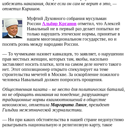
избежать наказания, даже если он сам не верит в это, —
отметил Киришов.
Муфтий Духовного собрания мусульман
России
Альбир
Крганов
отметил, что Алексей
Навальный не в первый раз делает попытки не
только нарушить этические нормы, принятые в
нашем многонациональном государстве, но и
посеять рознь между народами России.
— То чучмеками назовет кавказцев, то заявляет, о нарушении
прав местных женщин, которых там, якобы, насильно
заставляют носить платки, хотя на самом деле ничего такого
нет. Этот оппозиционер открыто спекулирует на теме
строительства мечетей в Москве. За оскорбление пожилого
человека Навальный должен попросить прощения.
Общественная палата – не место для политических баталий,
но не обращать внимания на поведение, разрушающее
традиционные нормы взаимоотношений в обществе
невозможно, отметила
Маргарита Лянге
, президент
Гильдии межэтнической журналистики.
— Ни при каких обстоятельства в нашей стране недопустимо
разыгрывать национальную и религиозную карту, такое