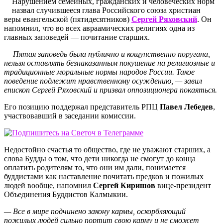
Нарушением семейных, гражданских и человеческих норм
назвал случившееся глава Российского союза христиан
веры евангельской (пятидесятников)
Сергей
Ряховский
. Он
напомнил, что во всех авраамических религиях одна из
главных заповедей — почитание старших.
— Пятая заповедь была публично и кощунственно поругана,
нельзя оставлять безнаказанным покушение на религиозные и
традиционные моральные нормы народов России. Такое
поведение подлежит нравственному осуждению, — завил
епископ Сергей Ряховский и призвал оппозиционера покаяться.
Его позицию поддержал представитель РПЦ
Павел
Лебедев
,
участвовавший в заседании комиссии.
Недостойно счастья то общество, где не уважают старших, а
слова Будды о том, что дети никогда не смогут до конца
оплатить родителям то, что они им дали, понимается
буддистами как наставление почитать предков и пожилых
людей вообще, напомнил
Сергей
Киришов
вице-президент
Объединения Буддистов Калмыкии.
— Все в мире подчинено закону кармы, оскорбляющий
пожилых людей сильно портит свою карму и не сможет