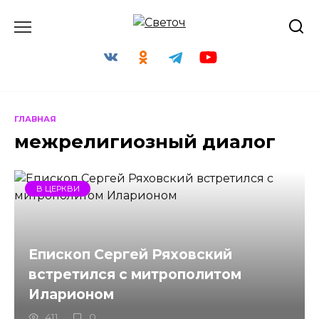
Перейти
к
содержанию
ГЛАВНАЯ
межрелигиозный диалог
В ЦЕРКВИ
Епископ Сергей Ряховский
встретился с митрополитом
Иларионом
411
0