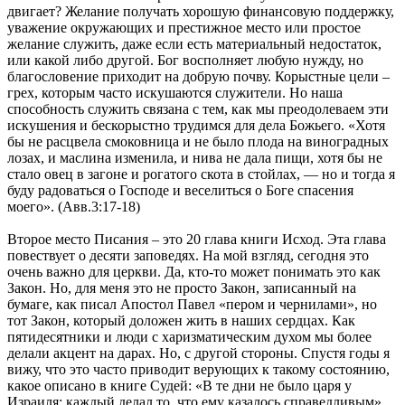
двигает? Желание получать хорошую финансовую поддержку,
уважение окружающих и престижное место или простое
желание служить, даже если есть материальный недостаток,
или какой либо другой. Бог восполняет любую нужду, но
благословение приходит на добрую почву. Корыстные цели –
грех, которым часто искушаются служители. Но наша
способность служить связана с тем, как мы преодолеваем эти
искушения и бескорыстно трудимся для дела Божьего. «Хотя
бы не расцвела смоковница и не было плода на виноградных
лозах, и маслина изменила, и нива не дала пищи, хотя бы не
стало овец в загоне и рогатого скота в стойлах, — но и тогда я
буду радоваться о Господе и веселиться о Боге спасения
моего». (Авв.3:17-18)
Второе место Писания – это 20 глава книги Исход. Эта глава
повествует о десяти заповедях. На мой взгляд, сегодня это
очень важно для церкви. Да, кто-то может понимать это как
Закон. Но, для меня это не просто Закон, записанный на
бумаге, как писал Апостол Павел «пером и чернилами», но
тот Закон, который доложен жить в наших сердцах. Как
пятидесятники и люди с харизматическим духом мы более
делали акцент на дарах. Но, с другой стороны. Спустя годы я
вижу, что это часто приводит верующих к такому состоянию,
какое описано в книге Судей: «В те дни не было царя у
Израиля; каждый делал то, что ему казалось справедливым»