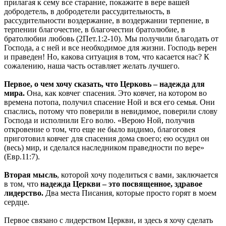
прилагая к сему все старание, покажите в вере вашей
добродетель, в добродетели рассудительность, в
рассудительности воздержание, в воздержании терпение, в
терпении благочестие, в благочестии братолюбие, в
братолюбии любовь (2Пет.1:2-10). Мы получили благодать от
Господа, а с ней и все необходимое для жизни. Господь верен
и праведен! Но, какова ситуация в том, что касается нас? К
сожалению, наша часть оставляет желать лучшего.
Первое, о чем хочу сказать, что Церковь – надежда для
мира.
Она, как ковчег спасения. Это ковчег, на котором во
времена потопа, получил спасение Ной и вся его семья. Они
спаслись, потому что поверили в невидимое, поверили слову
Господа и исполнили Его волю. «Верою Ной, получив
откровение о том, что еще не было видимо, благоговея
приготовил ковчег для спасения дома своего; ею осудил он
(весь) мир, и сделался наследником праведности по вере»
(Евр.11:7).
Вторая мысль
, которой хочу поделиться с вами, заключается
в том, что
надежда Церкви – это посвященное, здравое
лидерство.
Два места Писания, которые просто горят в моем
сердце.
Первое связано с лидерством Церкви, и здесь я хочу сделать