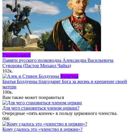
Удивительное
Памяти русского полководца Александра Васильевича
Суворова (Пастор Михаил Чайка)
102к.
Культура
Братья Болдуины благодарят Бога за жизнь и крещение своей
матери
100к.
Вам также может понравиться
Для чего становиться членом церкви?
Очередные «пять копеек» в пользу церковного членства.
0
66
Кому сдалось это «членство в церкви»?