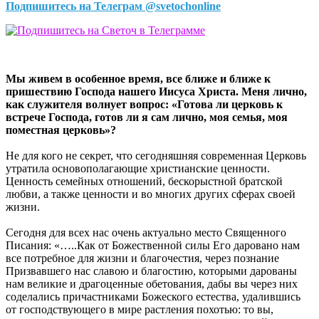
Подпишитесь на Телеграм @svetochonline
Мы живем в особенное время, все ближе и ближе к
пришествию Господа нашего Иисуса Христа. Меня лично,
как служителя волнует вопрос: «Готова ли церковь к
встрече Господа, готов ли я сам лично, моя семья, моя
поместная церковь»?
Не для кого не секрет, что сегодняшняя современная Церковь
утратила основополагающие христианские ценности.
Ценность семейных отношений, бескорыстной братской
любви, а также ценности и во многих других сферах своей
жизни.
Сегодня для всех нас очень актуально место Священного
Писания: «…..Как от Божественной силы Его даровано нам
все потребное для жизни и благочестия, через познание
Призвавшего нас славою и благостию, которыми дарованы
нам великие и драгоценные обетования, дабы вы через них
соделались причастниками Божеского естества, удалившись
от господствующего в мире растления похотью: то вы,