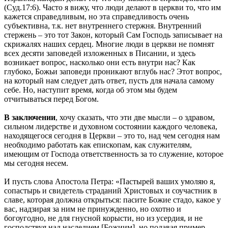
(Суд.17:6). Часто я вижу, что люди делают в церкви то, что им
кажется справедливым, но эта справедливость очень
субъективна, т.к. нет внутреннего стержня. Внутренний
стержень – это тот Закон, который Сам Господь записывает на
скрижалях наших сердец. Многие люди в церкви не помнят
всех десяти заповедей изложенных в Писании, и здесь
возникает вопрос, насколько они есть внутри нас? Как
глубоко, Божьи заповеди проникают вглубь нас? Этот вопрос,
на который нам следует дать ответ, пусть для начала самому
себе. Но, наступит время, когда об этом мы будем
отчитываться перед Богом.
В заключении
, хочу сказать, что эти две мысли – о здравом,
сильном лидерстве и духовном состоянии каждого человека,
находящегося сегодня в Церкви – это то, над чем сегодня нам
необходимо работать как епископам, как служителям,
имеющим от Господа ответственность за то служение, которое
мы сегодня несем.
И пусть слова Апостола Петра: «Пастырей ваших умоляю я,
сопастырь и свидетель страданий Христовых и соучастник в
славе, которая должна открыться: пасите Божие стадо, какое у
вас, надзирая за ним не принужденно, но охотно и
богоугодно, не для гнусной корысти, но из усердия, и не
господствуя над наследием [Божиим], но подавая пример