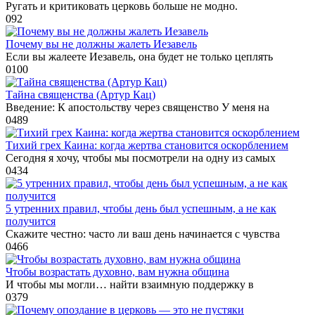
Ругать и критиковать церковь больше не модно.
0
92
Почему вы не должны жалеть Иезавель
Если вы жалеете Иезавель, она будет не только цеплять
0
100
Тайна священства (Артур Кац)
Введение: К апостольству через священство У меня на
0
489
Тихий грех Каина: когда жертва становится оскорблением
Сегодня я хочу, чтобы мы посмотрели на одну из самых
0
434
5 утренних правил, чтобы день был успешным, а не как
получится
Скажите честно: часто ли ваш день начинается с чувства
0
466
Чтобы возрастать духовно, вам нужна община
И чтобы мы могли… найти взаимную поддержку в
0
379