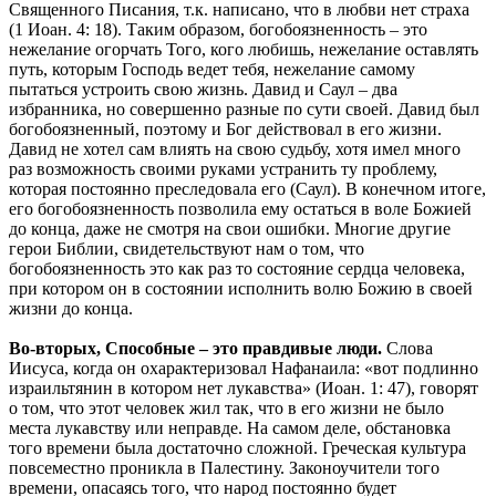
Священного Писания, т.к. написано, что в любви нет страха
(1 Иоан. 4: 18). Таким образом, богобоязненность – это
нежелание огорчать Того, кого любишь, нежелание оставлять
путь, которым Господь ведет тебя, нежелание самому
пытаться устроить свою жизнь. Давид и Саул – два
избранника, но совершенно разные по сути своей. Давид был
богобоязненный, поэтому и Бог действовал в его жизни.
Давид не хотел сам влиять на свою судьбу, хотя имел много
раз возможность своими руками устранить ту проблему,
которая постоянно преследовала его (Саул). В конечном итоге,
его богобоязненность позволила ему остаться в воле Божией
до конца, даже не смотря на свои ошибки. Многие другие
герои Библии, свидетельствуют нам о том, что
богобоязненность это как раз то состояние сердца человека,
при котором он в состоянии исполнить волю Божию в своей
жизни до конца.
Во-вторых, Способные – это правдивые люди.
Слова
Иисуса, когда он охарактеризовал Нафанаила: «вот подлинно
израильтянин в котором нет лукавства» (Иоан. 1: 47), говорят
о том, что этот человек жил так, что в его жизни не было
места лукавству или неправде. На самом деле, обстановка
того времени была достаточно сложной. Греческая культура
повсеместно проникла в Палестину. Законоучители того
времени, опасаясь того, что народ постоянно будет