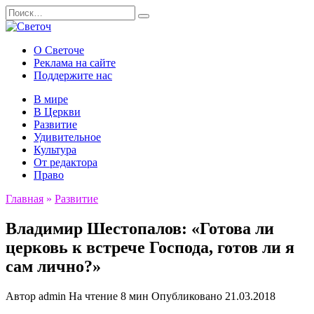
Перейти
Search
к
for:
содержанию
О Светоче
Реклама на сайте
Поддержите нас
В мире
В Церкви
Развитие
Удивительное
Культура
От редактора
Право
Главная
»
Развитие
Владимир Шестопалов: «Готова ли
церковь к встрече Господа, готов ли я
сам лично?»
Автор
admin
На чтение
8 мин
Опубликовано
21.03.2018