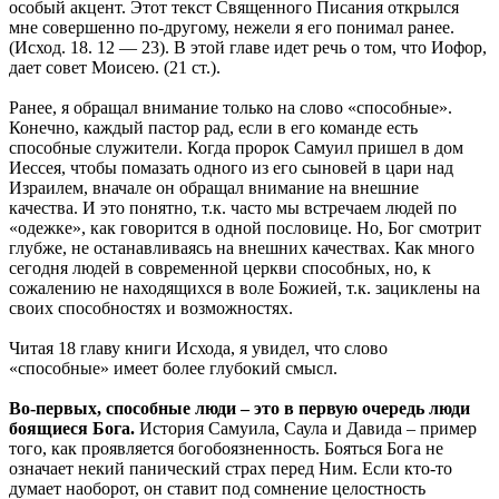
особый акцент. Этот текст Священного Писания открылся
мне совершенно по-другому, нежели я его понимал ранее.
(Исход. 18. 12 — 23). В этой главе идет речь о том, что Иофор,
дает совет Моисею. (21 ст.).
Ранее, я обращал внимание только на слово «способные».
Конечно, каждый пастор рад, если в его команде есть
способные служители. Когда пророк Самуил пришел в дом
Иессея, чтобы помазать одного из его сыновей в цари над
Израилем, вначале он обращал внимание на внешние
качества. И это понятно, т.к. часто мы встречаем людей по
«одежке», как говорится в одной пословице. Но, Бог смотрит
глубже, не останавливаясь на внешних качествах. Как много
сегодня людей в современной церкви способных, но, к
сожалению не находящихся в воле Божией, т.к. зациклены на
своих способностях и возможностях.
Читая 18 главу книги Исхода, я увидел, что слово
«способные» имеет более глубокий смысл.
Во-первых, способные люди – это в первую очередь люди
боящиеся Бога.
История Самуила, Саула и Давида – пример
того, как проявляется богобоязненность. Бояться Бога не
означает некий панический страх перед Ним. Если кто-то
думает наоборот, он ставит под сомнение целостность