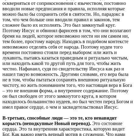
оскверняться от соприкосновения с язычеством, постоянно
вводили новые предписания и правила, исполняя которые
можно было бы сохранить себя в святости. Но, парадокс в
том, что чем больше они вводили правил и законов, тем
сложнее было их исполнять. Это был замкнутый круг.
Поэтому Иисус и обвинял фарисеев в том, что они возлагают
бремя на людей, которое невозможно нести ни им самим ни,
тем более, простому народу. Находясь в подобном контексте
невозможно отделять себя от народа. Поэтому иудеи того
времени постоянно стояли перед выбором: или жить и
лукавить, пытаясь казаться праведным и ритуально чистым,
или находить какой то другой путь для того, чтобы жить
честно. Нафанаил, судя по свидетельству Иисуса как раз и
нашел такую возможность. Другими словами, его вера была
не в том, чтобы пытаться сохранять внешнюю ритуальную
чистоту, но жить пониманием того, что настоящая вера в Бога
– это не внешняя форма, а внутреннее содержание. Поэтому
он был свободен от этого замкнутого круга, в котором
находилось большинство иудеев, но был честен перед Богом и
имел правое сердце, о чем и засвидетельствовал Иисус.
В-третьих, способные люди — это те, кто ненавидит
корысть (неподкупные Новый перевод).
Это состояние
сердца. Это та внутренняя характеристика, которую видит
Бог. Как важно иметь верный мотив в служении. Что нами