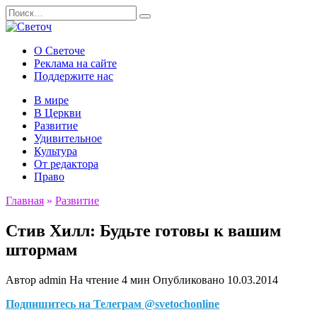
Перейти
Search
к
for:
содержанию
О Светоче
Реклама на сайте
Поддержите нас
В мире
В Церкви
Развитие
Удивительное
Культура
От редактора
Право
Главная
»
Развитие
Стив Хилл: Будьте готовы к вашим
штормам
Автор
admin
На чтение
4 мин
Опубликовано
10.03.2014
Подпишитесь на Телеграм @svetochonline