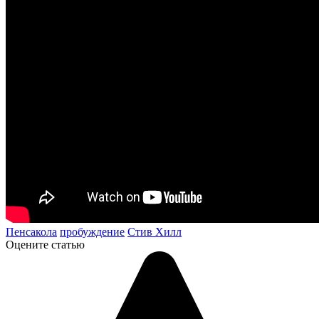
Пенсакола
пробуждение
Стив Хилл
Оцените статью