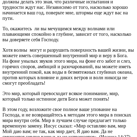
должны делать это зная, что различные испытания и
трудности ждут нас. Независимо от того, насколько хорошо
начинается ваш год, поверьте мне, штормы еще ждут вас на
пути.
То, окажитесь ли вы мечущимся между волнами или
плавающими спокойно в глубине, зависит от того, насколько
вы доверяете себя Господу.
Хотя волны могут и разрушить поверхность вашей жизни, вы
можете иметь совершенный внутренний мир и веру в Бога.
На фоне унылых звуков этого мира, на фоне его забот и слез,
горячих споров, амбиций и разочарований, вы можете иметь
внутренний покой, как воды в безмятежных глубинах океана,
против которых влияние и диких ветров и волн никогда не
смогут преобладать!
Это мир, который превосходит всякое понимание, мир,
который только истинное дитя Бога может понять!
В этом году, возложите свое полное ваше упование на
Господа, и не возвращайтесь к методам этого мира в поисках
мира внутри себя. Мир в лучшем случае предлагает только
временную замену. Иисус сказал: «Мир оставляю вам, мир
Мой даю вам; не так, как мир дает, Я даю вам. Да не
смущается сердце ваше и да не устрашается». (Иоанна 14:27)