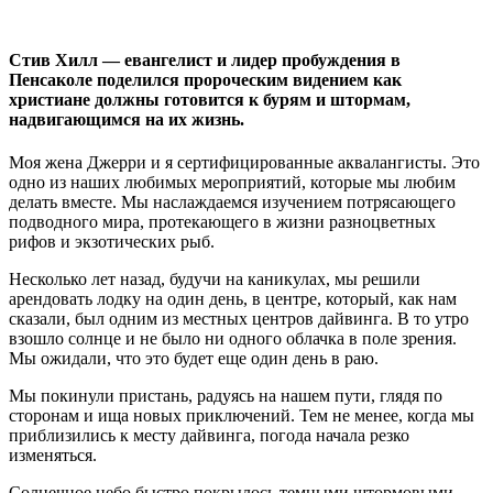
Стив Хилл — евангелист и лидер пробуждения в
Пенсаколе поделился пророческим видением как
христиане должны готовится к бурям и штормам,
надвигающимся на их жизнь.
Моя жена Джерри и я сертифицированные аквалангисты. Это
одно из наших любимых мероприятий, которые мы любим
делать вместе. Мы наслаждаемся изучением потрясающего
подводного мира, протекающего в жизни разноцветных
рифов и экзотических рыб.
Несколько лет назад, будучи на каникулах, мы решили
арендовать лодку на один день, в центре, который, как нам
сказали, был одним из местных центров дайвинга. В то утро
взошло солнце и не было ни одного облачка в поле зрения.
Мы ожидали, что это будет еще один день в раю.
Мы покинули пристань, радуясь на нашем пути, глядя по
сторонам и ища новых приключений. Тем не менее, когда мы
приблизились к месту дайвинга, погода начала резко
изменяться.
Солнечное небо быстро покрылось темными штормовыми