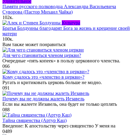
Удивительное
Памяти русского полководца Александра Васильевича
Суворова (Пастор Михаил Чайка)
102к.
Культура
Братья Болдуины благодарят Бога за жизнь и крещение своей
матери
100к.
Вам также может понравиться
Для чего становиться членом церкви?
Очередные «пять копеек» в пользу церковного членства.
0
66
Кому сдалось это «членство в церкви»?
Ругать и критиковать церковь больше не модно.
0
91
Почему вы не должны жалеть Иезавель
Если вы жалеете Иезавель, она будет не только цеплять
0
88
Тайна священства (Артур Кац)
Введение: К апостольству через священство У меня на
0
489