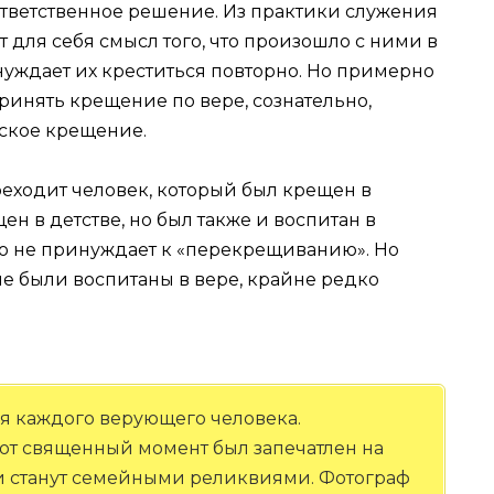
тветственное решение. Из практики служения
для себя смысл того, что произошло с ними в
инуждает их креститься повторно. Но примерно
принять крещение по вере, сознательно,
тское крещение.
реходит человек, который был крещен в
ен в детстве, но был также и воспитан в
то не принуждает к «перекрещиванию». Но
ые были воспитаны в вере, крайне редко
я каждого верующего человека.
тот священный момент был запечатлен на
и станут семейными реликвиями. Фотограф