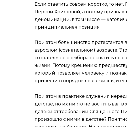
Если ответить совсем коротко, то нет
Церкви Христовой, а потому признаю
деноминации, в том числе — католич
принципиальная позиция.
При этом большинство протестантов 
взрослом (сознательном) возрасте. Э
сознательного выбора посвятить свою
жизни. Потому крещению предшеству
который позволяет человеку и познак
привести в порядок свою жизнь, и ещ
При этом в практике служения неред
детстве, но их никто не воспитывал в
далеки от требований Священного Пи
произошло с ними в детстве? Понятно
следовать за Христом. Но отсутствие 