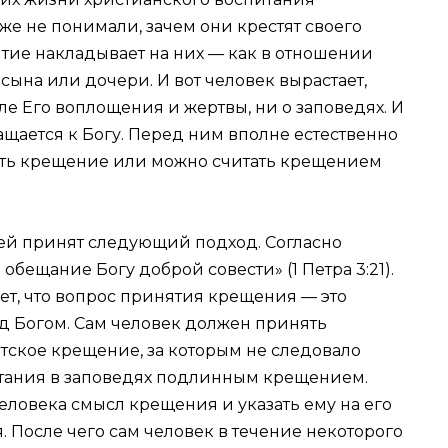
оже не понимали, зачем они крестят своего
бытие накладывает на них — как в отношении
сына или дочери. И вот человек вырастает,
сле Его воплощения и жертвы, ни о заповедях. И
щается к Богу. Перед ним вполне естественно
ать крещение или можно считать крещением
ей принят следующий подход. Согласно
бещание Богу доброй совести» (1 Петра 3:21).
ует, что вопрос принятия крещения — это
ед Богом. Сам человек должен принять
етское крещение, за которым не следовало
итания в заповедях подлинным крещением.
еловека смысл крещения и указать ему на его
. После чего сам человек в течение некоторого