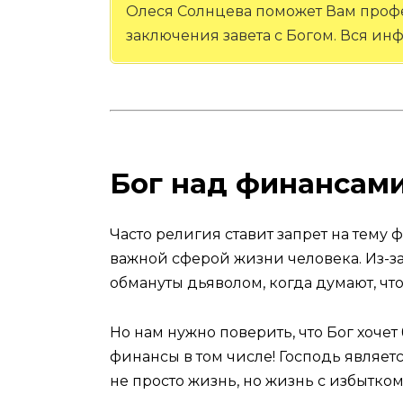
Олеся Солнцева поможет Вам проф
заключения завета с Богом. Вся и
Бог над финансам
Часто религия ставит запрет на тему
важной сферой жизни человека. Из-з
обмануты дьяволом, когда думают, что
Но нам нужно поверить, что Бог хоче
финансы в том числе! Господь являетс
не просто жизнь, но жизнь с избытком