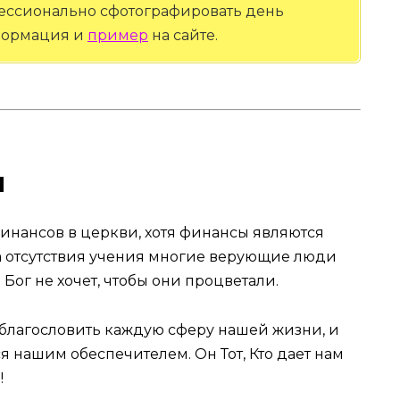
ессионально сфотографировать день
нформация и
пример
на сайте.
и
 финансов в церкви, хотя финансы являются
а отсутствия учения многие верующие люди
 Бог не хочет, чтобы они процветали.
т благословить каждую сферу нашей жизни, и
я нашим обеспечителем. Он Тот, Кто дает нам
!