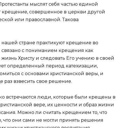
. Протестанты мыслят себя частью единой
т крещение, совершенное в церкви другой
еской или православной. Такова
в нашей стране практикуют крещение во
то связано с пониманием крещения как
 жизнь Христу и следовать Его учению в своей
ет определенный период катехизации,
омиться с основами христианской веры, и
е раз взвесить свое решение.
ко встречаются люди, которые были крещены в
 христианской вере, их ценности и образ жизни
сания. Можно ли считать крещением то, что
, что они сами не могли принять решения
в их жизни христианского воспитания