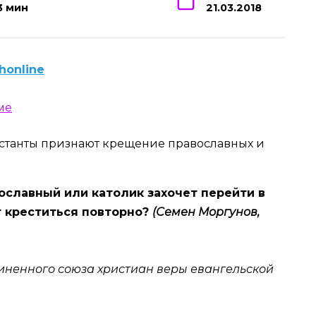
3 мин
21.03.2018
honline
вославный или католик захочет перейти в
т креститься повторно?
(Семен Моргунов,
иненного союза христиан веры евангельской