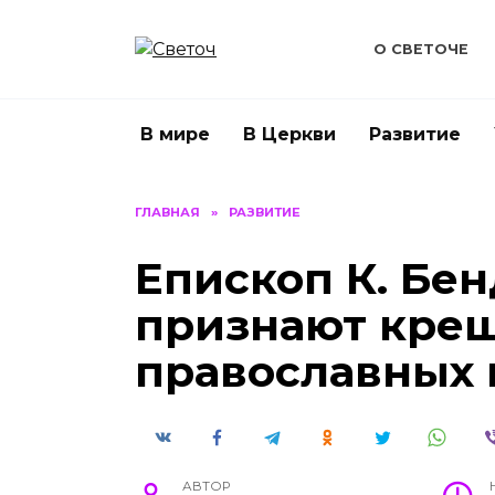
Перейти
к
О СВЕТОЧЕ
содержанию
В мире
В Церкви
Развитие
ГЛАВНАЯ
»
РАЗВИТИЕ
Епископ К. Бен
признают кре
православных 
АВТОР