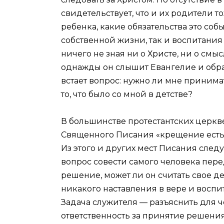
свидетельствует, что и их родители т
ребенка, какие обязательства это со
собственной жизни, так и воспитания 
ничего не зная ни о Христе, ни о смы
однажды он слышит Евангелие и обра
встает вопрос: нужно ли мне приним
то, что было со мной в детстве?
В большинстве протестантских церкв
Священного Писания «крещение есть о
Из этого и других мест Писания след
вопрос совести самого человека пер
решение, может ли он считать свое д
никакого наставления в вере и восп
Задача служителя — разъяснить для ч
ответственность за принятие решения