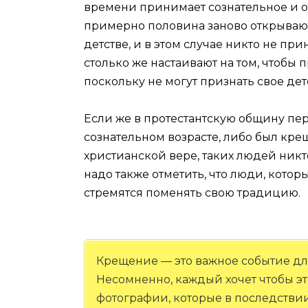
времени принимает сознательное и о
примерно половина заново открывают 
детстве, и в этом случае никто не пр
столько же настаивают на том, чтобы 
поскольку не могут признать свое де
Если же в протестантскую общину пе
сознательном возрасте, либо был крещ
христианской вере, таких людей ник
надо также отметить, что люди, котор
стремятся поменять свою традицию.
Крещение — это важное событие дл
Несомненно, каждый хочет чтобы э
фотографии, которые в последстви