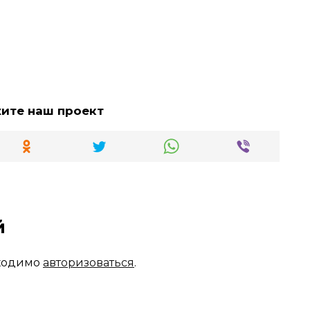
жите наш проект
й
бходимо
авторизоваться
.