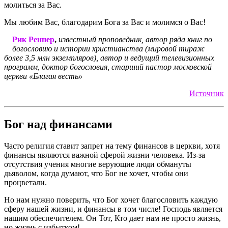
молиться за Вас.
Мы любим Вас, благодарим Бога за Вас и молимся о Вас!
Рик Реннер
,
известный проповедник, автор ряда книг по
богословию и истории христианства (мировой тираж
более 3,5 млн экземпляров), автор и ведущий телевизионных
программ, доктор богословия, старший пастор московской
церкви «Благая весть»
Источник
Бог над финансами
Часто религия ставит запрет на тему финансов в церкви, хотя
финансы являются важной сферой жизни человека. Из-за
отсутствия учения многие верующие люди обмануты
дьяволом, когда думают, что Бог не хочет, чтобы они
процветали.
Но нам нужно поверить, что Бог хочет благословить каждую
сферу нашей жизни, и финансы в том числе! Господь является
нашим обеспечителем. Он Тот, Кто дает нам не просто жизнь,
но жизнь с избытком!