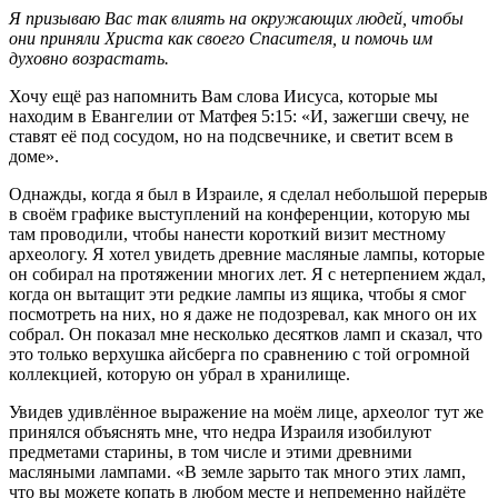
Я призываю Вас так влиять на окружающих людей, чтобы
они приняли Христа как своего Спасителя, и помочь им
духовно возрастать.
Хочу ещё раз напомнить Вам слова Иисуса, которые мы
находим в Евангелии от Матфея 5:15: «И, зажегши свечу, не
ставят её под сосудом, но на подсвечнике, и светит всем в
доме».
Однажды, когда я был в Израиле, я сделал небольшой перерыв
в своём графике выступлений на конференции, которую мы
там проводили, чтобы нанести короткий визит местному
археологу. Я хотел увидеть древние масляные лампы, которые
он собирал на протяжении многих лет. Я с нетерпением ждал,
когда он вытащит эти редкие лампы из ящика, чтобы я смог
посмотреть на них, но я даже не подозревал, как много он их
собрал. Он показал мне несколько десятков ламп и сказал, что
это только верхушка айсберга по сравнению с той огромной
коллекцией, которую он убрал в хранилище.
Увидев удивлённое выражение на моём лице, археолог тут же
принялся объяснять мне, что недра Израиля изобилуют
предметами старины, в том числе и этими древними
масляными лампами. «В земле зарыто так много этих ламп,
что вы можете копать в любом месте и непременно найдёте