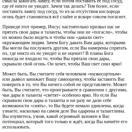
смысла зажигать лампу, если потом поставить её под сосуд,
где её никто не увидит. Зачем так делать? Тем более, если
поставить лампу под сосуд, то из-за отсутствия кислорода
огонь будет становиться всё слабее и вскоре совсем погаснет.
Приведя этот пример, Иисус настоятельно призвал нас не
прятать свои дары и таланты, чтобы они не «погасли», чтобы
их можно было видеть и чтобы они «давали свет»
окружающим людям. Зачем Богу давать Вам дары, которыми
Вы могли бы послужить другим, если Вы намерены спрятать
их, где никто их не увидит и не оценит? В планы Бога
никогда не входило то, чтобы Вы прятали свои дары,
скрывали свой огонь. Он хочет, чтобы Ваш свет сиял ярко!
Может быть, Вы считаете себя человеком «низкосортным»
или дьявол занижает Вашу самооценку, чтобы заставить Вас
поверить в то, что Вы ничего собой не представляете. Может
быть, Вы считаете, что проигрываете в сравнении с другими,
чьи дары и таланты «светят» особенно ярко. Но если Вы
скрывали свои дары и таланты и ни разу не дали себе
возможности «сиять», то Вы будете немало удивлены, когда
узнаете, насколько на самом деле Вы одарены и талантливы.
Вы изумитесь, узнав, какой огромный заложен в Вас
потенциал, который того только и ждёт, когда Вы начнёте его
использовать.