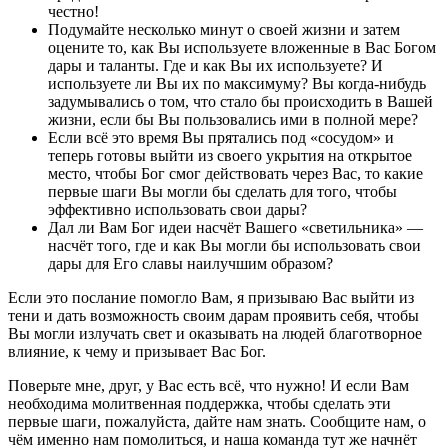
честно!
Подумайте несколько минут о своей жизни и затем
оцените то, как Вы используете вложенные в Вас Богом
дары и таланты. Где и как Вы их используете? И
используете ли Вы их по максимуму? Вы когда-нибудь
задумывались о том, что стало бы происходить в Вашей
жизни, если бы Вы пользовались ими в полной мере?
Если всё это время Вы прятались под «сосудом» и
теперь готовы выйти из своего укрытия на открытое
место, чтобы Бог смог действовать через Вас, то какие
первые шаги Вы могли бы сделать для того, чтобы
эффективно использовать свои дары?
Дал ли Вам Бог идеи насчёт Вашего «светильника» —
насчёт того, где и как Вы могли бы использовать свои
дары для Его славы наилучшим образом?
Если это послание помогло Вам, я призываю Вас выйти из
тени и дать возможность своим дарам проявить себя, чтобы
Вы могли излучать свет и оказывать на людей благотворное
влияние, к чему и призывает Вас Бог.
Поверьте мне, друг, у Вас есть всё, что нужно! И если Вам
необходима молитвенная поддержка, чтобы сделать эти
первые шаги, пожалуйста, дайте нам знать. Сообщите нам, о
чём именно нам помолиться, и наша команда тут же начнёт