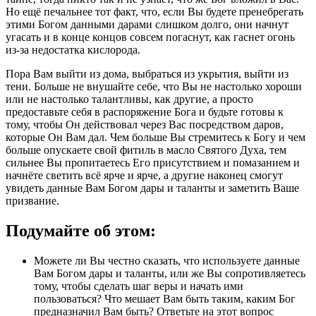
Но ещё печальнее тот факт, что, если Вы будете пренебрегать
этими Богом данными дарами слишком долго, они начнут
угасать и в конце концов совсем погаснут, как гаснет огонь
из-за недостатка кислорода.
Пора Вам выйти из дома, выбраться из укрытия, выйти из
тени. Больше не внушайте себе, что Вы не настолько хороши
или не настолько талантливы, как другие, а просто
предоставьте себя в распоряжение Бога и будьте готовы к
тому, чтобы Он действовал через Вас посредством даров,
которые Он Вам дал. Чем больше Вы стремитесь к Богу и чем
больше опускаете свой фитиль в масло Святого Духа, тем
сильнее Вы пропитаетесь Его присутствием и помазанием и
начнёте светить всё ярче и ярче, а другие наконец смогут
увидеть данные Вам Богом дары и таланты и заметить Ваше
призвание.
Подумайте об этом:
Можете ли Вы честно сказать, что используете данные
Вам Богом дары и таланты, или же Вы сопротивляетесь
тому, чтобы сделать шаг веры и начать ими
пользоваться? Что мешает Вам быть таким, каким Бог
предназначил Вам быть? Ответьте на этот вопрос