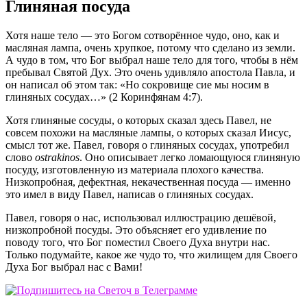
Глиняная посуда
Хотя наше тело — это Богом сотворённое чудо, оно, как и
масляная лампа, очень хрупкое, потому что сделано из земли.
А чудо в том, что Бог выбрал наше тело для того, чтобы в нём
пребывал Святой Дух. Это очень удивляло апостола Павла, и
он написал об этом так: «Но сокровище сие мы носим в
глиняных сосудах…» (2 Коринфянам 4:7).
Хотя глиняные сосуды, о которых сказал здесь Павел, не
совсем похожи на масляные лампы, о которых сказал Иисус,
смысл тот же. Павел, говоря о глиняных сосудах, употребил
слово
ostrakinos
. Оно описывает легко ломающуюся глиняную
посуду, изготовленную из материала плохого качества.
Низкопробная, дефектная, некачественная посуда — именно
это имел в виду Павел, написав о глиняных сосудах.
Павел, говоря о нас, использовал иллюстрацию дешёвой,
низкопробной посуды. Это объясняет его удивление по
поводу того, что Бог поместил Своего Духа внутри нас.
Только подумайте, какое же чудо то, что жилищем для Своего
Духа Бог выбрал нас с Вами!