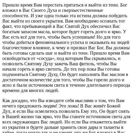
Пришло время Вам перестать прятаться и выйти из тени. Бог
вложил в Вас Своего Духа и сверхъестественные
способности. И уже одна только эта истина должна побудить
Вас выйти из своего укрытия. Вам необходимо осознать тот
факт, что пребывающий в Вас Святой Дух обеспечил Вас
богатым запасом масла, которое будет гореть долго и ярко. У
Вас есть всё для того, чтобы быть успешным! Но для того
чтобы добиться феноменального успеха и оказывать на людей
благочестивое влияние, к чему и призвал Вас Бог, Вы должны
быть готовы сделать шаг и выйти из тени. Пришло время Вам
освободиться от «сосуда», под которым Вы скрывались, и
позволить Святому Духу зажечь Ваш фитиль, чтобы Вы
начали гореть и ярко светить. До тех пор пока Вы готовы
подчиняться Святому Духу, Он будет наполнять Вас маслом в
достаточном количестве для того, чтобы Вы горели долго и
ясно и были источником света в течение длительного периода
времени для многих людей.
Как досадно, что Вы изводите себя мыслями о том, что Вам
нечего предложить людям! Это ложь! В Вас живёт Божий
Дух, и если Вы осмелитесь позволить Ему это, Он будет сиять
в Вашей жизни так ярко, что Вы станете источником света для
всех окружающих Вас людей. Но если Вы откажетесь выйти
из укрытия и будете дальше хранить свои дары и таланты в
тайне, тогда никто так и не узнает, что же Бог вложил в Вас.