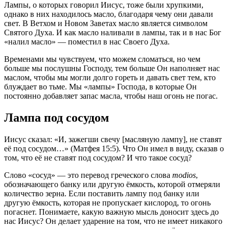
Лампы, о которых говорил Иисус, тоже были хрупкими,
однако в них находилось масло, благодаря чему они давали
свет. В Ветхом и Новом Заветах масло является символом
Святого Духа. И как масло наливали в лампы, так и в нас Бог
«налил масло» — поместил в нас Своего Духа.
Временами мы чувствуем, что можем сломаться, но чем
больше мы послушны Господу, тем больше Он наполняет нас
маслом, чтобы мы могли долго гореть и давать свет тем, кто
блуждает во тьме. Мы «лампы» Господа, в которые Он
постоянно добавляет запас масла, чтобы наш огонь не погас.
Лампа под сосудом
Иисус сказал: «И, зажегши свечу [масляную лампу], не ставят
её под сосудом…» (Матфея 15:5). Что Он имел в виду, сказав о
том, что её не ставят под сосудом? И что такое сосуд?
Слово «сосуд» — это перевод греческого слова
modios
,
обозначающего банку или другую ёмкость, которой отмеряли
количество зерна. Если поставить лампу под банку или
другую ёмкость, которая не пропускает кислород, то огонь
погаснет. Понимаете, какую важную мысль доносит здесь до
нас Иисус? Он делает ударение на том, что не имеет никакого