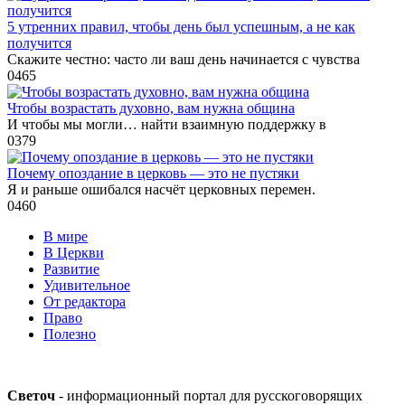
5 утренних правил, чтобы день был успешным, а не как
получится
Скажите честно: часто ли ваш день начинается с чувства
0
465
Чтобы возрастать духовно, вам нужна община
И чтобы мы могли… найти взаимную поддержку в
0
379
Почему опоздание в церковь — это не пустяки
Я и раньше ошибался насчёт церковных перемен.
0
460
В мире
В Церкви
Развитие
Удивительное
От редактора
Право
Полезно
Светоч
- информационный портал для русскоговорящих