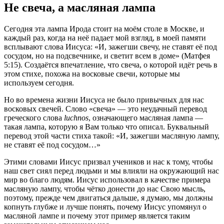
Не свеча, а масляная лампа
Сегодня эта лампа Ирода стоит на моём столе в Москве, и
каждый раз, когда на неё падает мой взгляд, в моей памяти
всплывают слова Иисуса: «И, зажегши свечу, не ставят её под
сосудом, но на подсвечнике, и светит всем в доме» (Матфея
5:15). Создаётся впечатление, что свеча, о которой идёт речь в
этом стихе, похожа на восковые свечи, которые мы
используем сегодня.
Но во времена жизни Иисуса не было привычных для нас
восковых свечей. Слово «свеча» — это неудачный перевод
греческого слова
luchnos
, означающего масляная лампа —
такая лампа, которую я Вам только что описал. Буквальный
перевод этой части стиха такой: «И, зажегши масляную лампу,
не ставят её под сосудом…»
Этими словами Иисус призвал учеников и нас к тому, чтобы
наш свет сиял перед людьми и мы влияли на окружающий нас
мир во благо людям. Иисус использовал в качестве примера
масляную лампу, чтобы чётко донести до нас Свою мысль,
поэтому, прежде чем двигаться дальше, я думаю, мы должны
копнуть глубже и лучше понять, почему Иисус упомянул о
масляной лампе и почему этот пример является таким