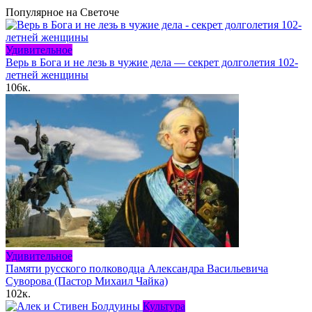
Популярное на Светоче
Удивительное
Верь в Бога и не лезь в чужие дела — секрет долголетия 102-
летней женщины
106к.
Удивительное
Памяти русского полководца Александра Васильевича
Суворова (Пастор Михаил Чайка)
102к.
Культура