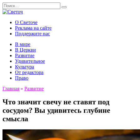
Перейти
Search
к
for:
содержанию
О Светоче
Реклама на сайте
Поддержите нас
В мире
В Церкви
Развитие
Удивительное
Культура
От редактора
Право
Главная
»
Развитие
Что значит свечу не ставят под
сосудом? Вы удивитесь глубине
смысла