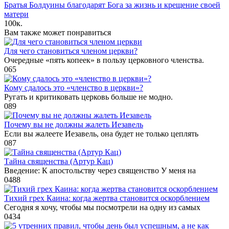
Братья Болдуины благодарят Бога за жизнь и крещение своей
матери
100к.
Вам также может понравиться
Для чего становиться членом церкви?
Очередные «пять копеек» в пользу церковного членства.
0
65
Кому сдалось это «членство в церкви»?
Ругать и критиковать церковь больше не модно.
0
89
Почему вы не должны жалеть Иезавель
Если вы жалеете Иезавель, она будет не только цеплять
0
87
Тайна священства (Артур Кац)
Введение: К апостольству через священство У меня на
0
488
Тихий грех Каина: когда жертва становится оскорблением
Сегодня я хочу, чтобы мы посмотрели на одну из самых
0
434