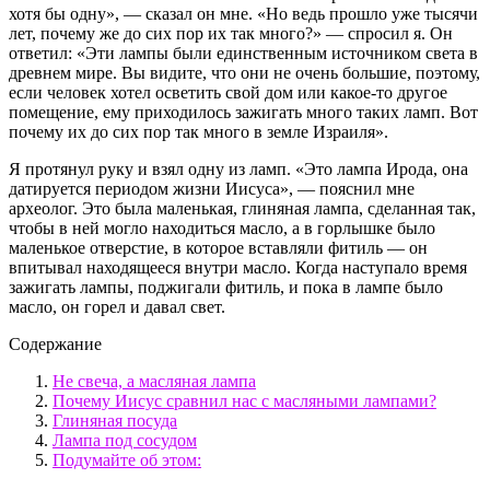
хотя бы одну», — сказал он мне. «Но ведь прошло уже тысячи
лет, почему же до сих пор их так много?» — спросил я. Он
ответил: «Эти лампы были единственным источником света в
древнем мире. Вы видите, что они не очень большие, поэтому,
если человек хотел осветить свой дом или какое-то другое
помещение, ему приходилось зажигать много таких ламп. Вот
почему их до сих пор так много в земле Израиля».
Я протянул руку и взял одну из ламп. «Это лампа Ирода, она
датируется периодом жизни Иисуса», — пояснил мне
археолог. Это была маленькая, глиняная лампа, сделанная так,
чтобы в ней могло находиться масло, а в горлышке было
маленькое отверстие, в которое вставляли фитиль — он
впитывал находящееся внутри масло. Когда наступало время
зажигать лампы, поджигали фитиль, и пока в лампе было
масло, он горел и давал свет.
Содержание
Не свеча, а масляная лампа
Почему Иисус сравнил нас с масляными лампами?
Глиняная посуда
Лампа под сосудом
Подумайте об этом: