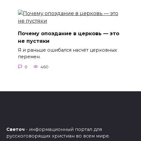
Почему опоздание в церковь — это
не пустяки
Я и раньше ошибался насчёт церковных
перемен.
0
460
Светоч
- информационный портал для
русскоговорящих христиан во всем мире.