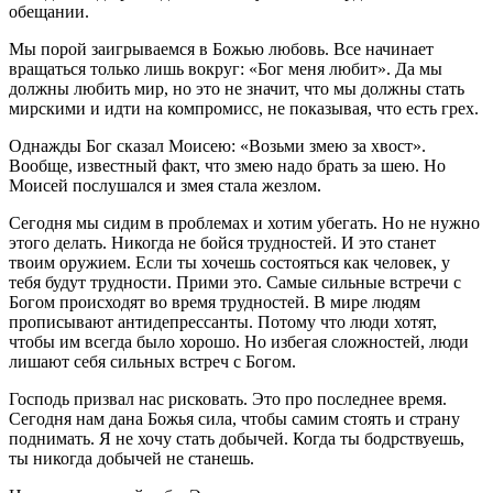
обещании.
Мы порой заигрываемся в Божью любовь. Все начинает
вращаться только лишь вокруг: «Бог меня любит». Да мы
должны любить мир, но это не значит, что мы должны стать
мирскими и идти на компромисс, не показывая, что есть грех.
Однажды Бог сказал Моисею: «Возьми змею за хвост».
Вообще, известный факт, что змею надо брать за шею. Но
Моисей послушался и змея стала жезлом.
Сегодня мы сидим в проблемах и хотим убегать. Но не нужно
этого делать. Никогда не бойся трудностей. И это станет
твоим оружием. Если ты хочешь состояться как человек, у
тебя будут трудности. Прими это. Самые сильные встречи с
Богом происходят во время трудностей. В мире людям
прописывают антидепрессанты. Потому что люди хотят,
чтобы им всегда было хорошо. Но избегая сложностей, люди
лишают себя сильных встреч с Богом.
Господь призвал нас рисковать. Это про последнее время.
Сегодня нам дана Божья сила, чтобы самим стоять и страну
поднимать. Я не хочу стать добычей. Когда ты бодрствуешь,
ты никогда добычей не станешь.