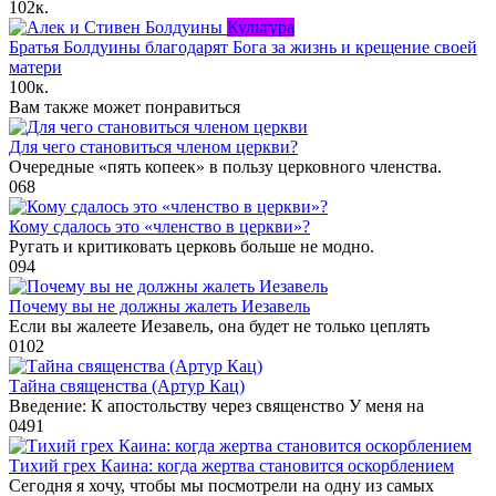
102к.
Культура
Братья Болдуины благодарят Бога за жизнь и крещение своей
матери
100к.
Вам также может понравиться
Для чего становиться членом церкви?
Очередные «пять копеек» в пользу церковного членства.
0
68
Кому сдалось это «членство в церкви»?
Ругать и критиковать церковь больше не модно.
0
94
Почему вы не должны жалеть Иезавель
Если вы жалеете Иезавель, она будет не только цеплять
0
102
Тайна священства (Артур Кац)
Введение: К апостольству через священство У меня на
0
491
Тихий грех Каина: когда жертва становится оскорблением
Сегодня я хочу, чтобы мы посмотрели на одну из самых