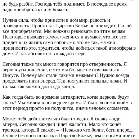
не будь разбит, Господь тебя поднимет. В последнее время
надо приобретать силу Божью.
Нужна сила, чтобы принести в дом мир, радость и
праведность. Просто так Царство Божье не приходит. Силой
все приобретается. Мы должны ревновать по этим вещам.
Некоторые выходят замуж / женятся и думают, что все это
придет в их жизнь само собой. Но это не так. Нужно
привносить это, трудиться, чтобы добиться такой атмосферы в
доме. И так абсолютно в каждой сфере.
Сегодня также так много говорится про отверженность. Я
верю в усыновление, и что мы больше не отвержены в
Иисусе. Почему мы стали такими нежными? Нужно всегда
продолжать идти вперед. Так поступают сильные люди. И
только так можно дойти до конца.
Как тогда быть во времена антихриста, когда церковь будут
гнать? Мы живем в последнее время. И быть «снежинкой» в
этот период просто не получится, иначе человек сломается.
Может тебе действительно было трудно. Я скажу – иди
вперед. Сегодня каждый ищет жалости. Мало кто хочет
тренера, который скажет – «Неважно что болит, беги вперед.
Лучше без ноги попасть в Царство Божье, чем с ногами пойти