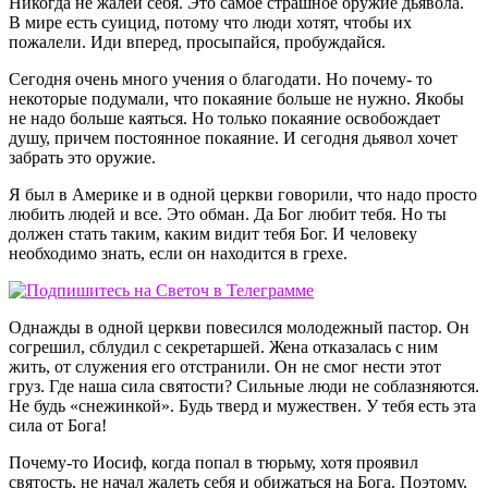
Никогда не жалей себя. Это самое страшное оружие дьявола.
В мире есть суицид, потому что люди хотят, чтобы их
пожалели. Иди вперед, просыпайся, пробуждайся.
Сегодня очень много учения о благодати. Но почему- то
некоторые подумали, что покаяние больше не нужно. Якобы
не надо больше каяться. Но только покаяние освобождает
душу, причем постоянное покаяние. И сегодня дьявол хочет
забрать это оружие.
Я был в Америке и в одной церкви говорили, что надо просто
любить людей и все. Это обман. Да Бог любит тебя. Но ты
должен стать таким, каким видит тебя Бог. И человеку
необходимо знать, если он находится в грехе.
Однажды в одной церкви повесился молодежный пастор. Он
согрешил, сблудил с секретаршей. Жена отказалась с ним
жить, от служения его отстранили. Он не смог нести этот
груз. Где наша сила святости? Сильные люди не соблазняются.
Не будь «снежинкой». Будь тверд и мужествен. У тебя есть эта
сила от Бога!
Почему-то Иосиф, когда попал в тюрьму, хотя проявил
святость, не начал жалеть себя и обижаться на Бога. Поэтому,