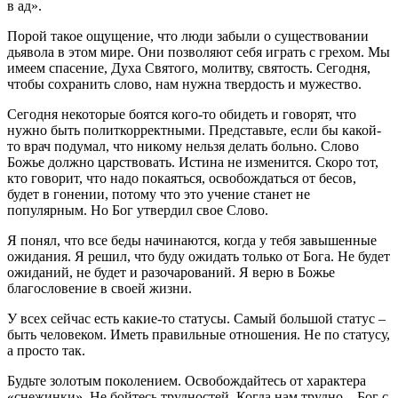
в ад».
Порой такое ощущение, что люди забыли о существовании
дьявола в этом мире. Они позволяют себя играть с грехом. Мы
имеем спасение, Духа Святого, молитву, святость. Сегодня,
чтобы сохранить слово, нам нужна твердость и мужество.
Сегодня некоторые боятся кого-то обидеть и говорят, что
нужно быть политкорректными. Представьте, если бы какой-
то врач подумал, что никому нельзя делать больно. Слово
Божье должно царствовать. Истина не изменится. Скоро тот,
кто говорит, что надо покаяться, освобождаться от бесов,
будет в гонении, потому что это учение станет не
популярным. Но Бог утвердил свое Слово.
Я понял, что все беды начинаются, когда у тебя завышенные
ожидания. Я решил, что буду ожидать только от Бога. Не будет
ожиданий, не будет и разочарований. Я верю в Божье
благословение в своей жизни.
У всех сейчас есть какие-то статусы. Самый большой статус –
быть человеком. Иметь правильные отношения. Не по статусу,
а просто так.
Будьте золотым поколением. Освобождайтесь от характера
«снежинки». Не бойтесь трудностей. Когда нам трудно – Бог с