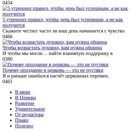
0
434
5 утренних правил, чтобы день был успешным, а не как
получится
Скажите честно: часто ли ваш день начинается с чувства
0
466
Чтобы возрастать духовно, вам нужна община
И чтобы мы могли… найти взаимную поддержку в
0
380
Почему опоздание в церковь — это не пустяки
Я и раньше ошибался насчёт церковных перемен.
0
461
В мире
В Церкви
Развитие
Удивительное
От редактора
Право
Полезно