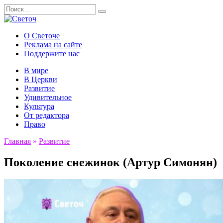
Перейти
Search
к
for:
содержанию
О Светоче
Реклама на сайте
Поддержите нас
В мире
В Церкви
Развитие
Удивительное
Культура
От редактора
Право
Главная
»
Развитие
Поколение снежинок (Артур Симонян)