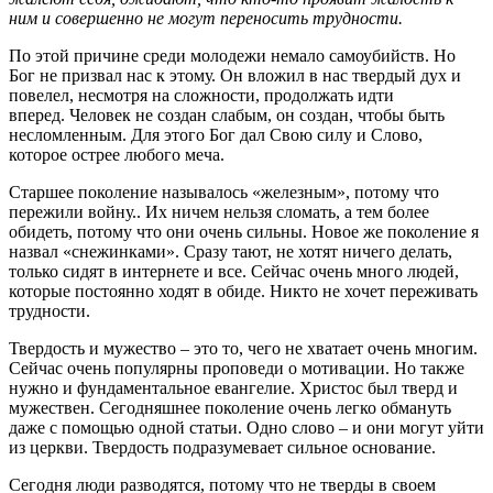
ним и совершенно не могут переносить трудности.
По этой причине среди молодежи немало самоубийств. Но
Бог не призвал нас к этому. Он вложил в нас твердый дух и
повелел, несмотря на сложности, продолжать идти
вперед. Человек не создан слабым, он создан, чтобы быть
несломленным. Для этого Бог дал Свою силу и Слово,
которое острее любого меча.
Старшее поколение называлось «железным», потому что
пережили войну.. Их ничем нельзя сломать, а тем более
обидеть, потому что они очень сильны. Новое же поколение я
назвал «снежинками». Сразу тают, не хотят ничего делать,
только сидят в интернете и все. Сейчас очень много людей,
которые постоянно ходят в обиде. Никто не хочет переживать
трудности.
Твердость и мужество – это то, чего не хватает очень многим.
Сейчас очень популярны проповеди о мотивации. Но также
нужно и фундаментальное евангелие. Христос был тверд и
мужествен. Сегодняшнее поколение очень легко обмануть
даже с помощью одной статьи. Одно слово – и они могут уйти
из церкви. Твердость подразумевает сильное основание.
Сегодня люди разводятся, потому что не тверды в своем