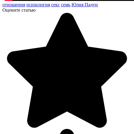
отношения
психология
секс
семь
Юлия Падун
Оцените статью