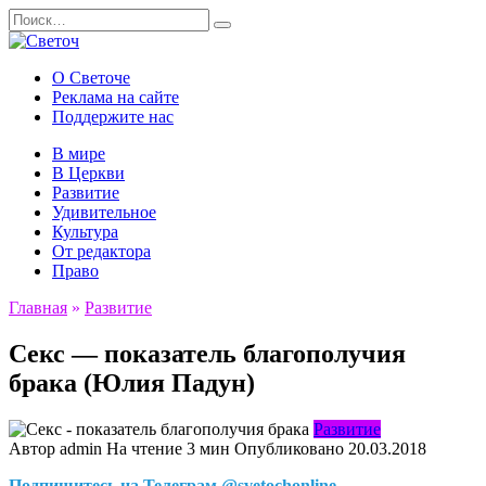
Перейти
Search
к
for:
содержанию
О Светоче
Реклама на сайте
Поддержите нас
В мире
В Церкви
Развитие
Удивительное
Культура
От редактора
Право
Главная
»
Развитие
Секс — показатель благополучия
брака (Юлия Падун)
Развитие
Автор
admin
На чтение
3 мин
Опубликовано
20.03.2018
Подпишитесь на Телеграм @svetochonline