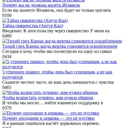
Почему вы не должны жалеть Иезавель
Если вы жалеете Иезавель, она будет не только цеплять
0
100
Тайна священства (Артур Кац)
Введение: К апостольству через священство У меня на
0
489
Тихий грех Каина: когда жертва становится оскорблением
Сегодня я хочу, чтобы мы посмотрели на одну из самых
0
434
5 утренних правил, чтобы день был успешным, а не как
получится
Скажите честно: часто ли ваш день начинается с чувства
0
465
Чтобы возрастать духовно, вам нужна община
И чтобы мы могли… найти взаимную поддержку в
0
379
Почему опоздание в церковь — это не пустяки
Я и раньше ошибался насчёт церковных перемен.