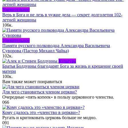
Удивительное
Верь в Бога и не лезь в чужие дела — секрет долголетия 102-
летней женщины
106к.
Удивительное
Памяти русского полководца Александра Васильевича
Суворова (Пастор Михаил Чайка)
102к.
Культура
Братья Болдуины благодарят Бога за жизнь и крещение своей
матери
100к.
Вам также может понравиться
Для чего становиться членом церкви?
Очередные «пять копеек» в пользу церковного членства.
0
66
Кому сдалось это «членство в церкви»?
Ругать и критиковать церковь больше не модно.
0
91