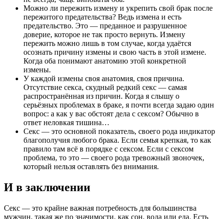
Можно ли пережить измену и укрепить свой брак после
пережитого предательства? Ведь измена и есть
предательство. Это — преданное и разрушенное
доверие, которое не так просто вернуть. Измену
пережить можно лишь в том случае, когда удаётся
осознать причину измены и свою часть в этой измене.
Когда оба понимают анатомию этой конкретной
измены.
У каждой измены своя анатомия, своя причина.
Отсутствие секса, скудный редкий секс — самая
распространённая из причин. Когда я слышу о
серьёзных проблемах в браке, я почти всегда задаю один
вопрос: а как у вас обстоят дела с сексом? Обычно в
ответ неловкая тишина…
Секс — это основной показатель, своего рода индикатор
благополучия любого брака. Если семья крепкая, то как
правило там всё в порядке с сексом. Если с сексом
проблема, то это — своего рода тревожный звоночек,
который нельзя оставлять без внимания.
И в заключении
Секс — это крайне важная потребность для большинства
мужчин, такая же по значимости, как сон, вода или еда. Есть