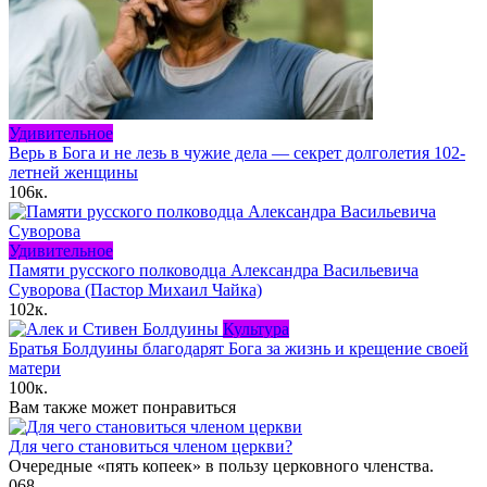
Удивительное
Верь в Бога и не лезь в чужие дела — секрет долголетия 102-
летней женщины
106к.
Удивительное
Памяти русского полководца Александра Васильевича
Суворова (Пастор Михаил Чайка)
102к.
Культура
Братья Болдуины благодарят Бога за жизнь и крещение своей
матери
100к.
Вам также может понравиться
Для чего становиться членом церкви?
Очередные «пять копеек» в пользу церковного членства.
0
68