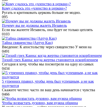
Кому сдалось это «членство в церкви»?
Ругать и критиковать церковь больше не модно.
0
95
Почему вы не должны жалеть Иезавель
Если вы жалеете Иезавель, она будет не только цеплять
0
103
Тайна священства (Артур Кац)
Введение: К апостольству через священство У меня на
0
491
Тихий грех Каина: когда жертва становится оскорблением
Сегодня я хочу, чтобы мы посмотрели на одну из самых
0
434
5 утренних правил, чтобы день был успешным, а не как
получится
Скажите честно: часто ли ваш день начинается с чувства
0
466
Чтобы возрастать духовно, вам нужна община