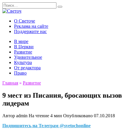
Перейти
Search
к
for:
содержанию
О Светоче
Реклама на сайте
Поддержите нас
В мире
В Церкви
Развитие
Удивительное
Культура
От редактора
Право
Главная
»
Развитие
9 мест из Писания, бросающих вызов
лидерам
Автор
admin
На чтение
4 мин
Опубликовано
07.10.2018
Подпишитесь на Телеграм @svetochonline