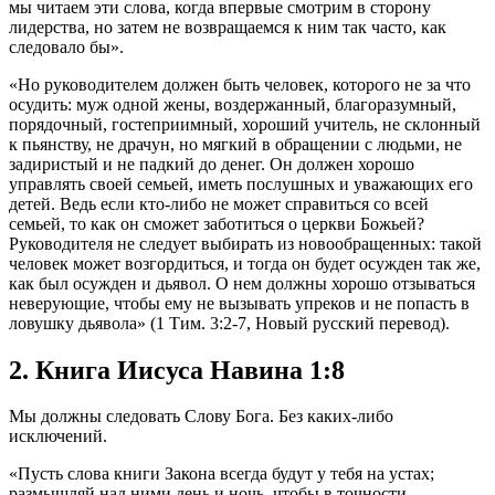
мы читаем эти слова, когда впервые смотрим в сторону
лидерства, но затем не возвращаемся к ним так часто, как
следовало бы».
«Но руководителем должен быть человек, которого не за что
осудить: муж одной жены, воздержанный, благоразумный,
порядочный, гостеприимный, хороший учитель, не склонный
к пьянству, не драчун, но мягкий в обращении с людьми, не
задиристый и не падкий до денег. Он должен хорошо
управлять своей семьей, иметь послушных и уважающих его
детей. Ведь если кто-либо не может справиться со всей
семьей, то как он сможет заботиться о церкви Божьей?
Руководителя не следует выбирать из новообращенных: такой
человек может возгордиться, и тогда он будет осужден так же,
как был осужден и дьявол. О нем должны хорошо отзываться
неверующие, чтобы ему не вызывать упреков и не попасть в
ловушку дьявола» (1 Тим. 3:2-7, Новый русский перевод).
2. Книга Иисуса Навина 1:8
Мы должны следовать Слову Бога. Без каких-либо
исключений.
«Пусть слова книги Закона всегда будут у тебя на устах;
размышляй над ними день и ночь, чтобы в точности