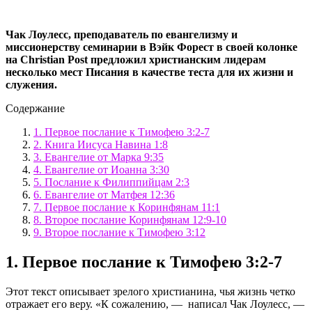
Чак Лоулесс, преподаватель по евангелизму и
миссионерству семинарии в Вэйк Форест в своей колонке
на Christian Post предложил христианским лидерам
несколько мест Писания в качестве теста для их жизни и
служения
.
Содержание
1. Первое послание к Тимофею 3:2-7
2. Книга Иисуса Навина 1:8
3. Евангелие от Марка 9:35
4. Евангелие от Иоанна 3:30
5. Послание к Филиппийцам 2:3
6. Евангелие от Матфея 12:36
7. Первое послание к Коринфянам 11:1
8. Второе послание Коринфянам 12:9-10
9. Второе послание к Тимофею 3:12
1. Первое послание к Тимофею 3:2-7
Этот текст описывает зрелого христианина, чья жизнь четко
отражает его веру. «К сожалению, — написал Чак Лоулесс, —