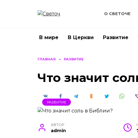
Перейти
к
О СВЕТОЧЕ
содержанию
В мире
В Церкви
Развитие
ГЛАВНАЯ
»
РАЗВИТИЕ
Что значит сол
РАЗВИТИЕ
АВТОР
admin