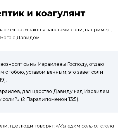
ептик и коагулянт
заветы называются заветами соли, например,
 Бога с Давидом:
 возносят сыны Израилевы Господу, отдаю
 с тобою, уставом вечным; это завет соли
9).
 Израилев, дал царство Давиду над Израилем
у соли?» (2 Паралипоменон 13:5).
оли, где люди говорят:
«Мы едим соль от стола