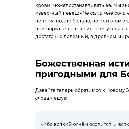
крови, может останавливать её. Мы зн
известный певец:
«Не сыпь мне соль 
неприятно, это больно, но при этом э
при нарывах на теле используются сол
достаточно полезный, в древнем мир
Божественная ист
пригодными для Б
Давайте теперь обратимся к Новому З
слова Иешуа:
«Ибо всякий огнём осолится, и вся