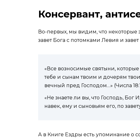
Консервант, антис
Во-первых, мы видим, что некоторые 
завет Бога с потомками Левия и завет
«Все возносимые святыни, которые
тебе и сынам твоим и дочерям твоим
вечный пред Господом…» (Числа 18:1
«Не знаете ли вы, что Господь, Бог
навек, ему и сыновьям его, по завет
А в Книге Ездры есть упоминание о с