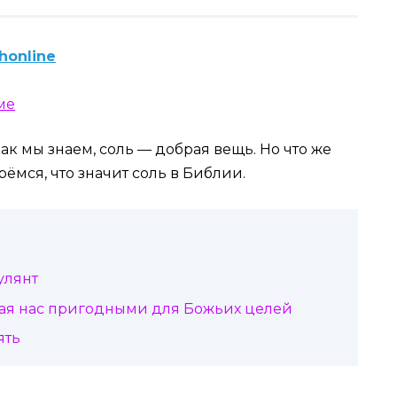
honline
как мы знаем, соль — добрая вещь. Но что же
ёмся, что значит соль в Библии.
улянт
ая нас пригодными для Божьих целей
ять