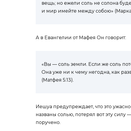
вещь; но ежели соль не солона буде
и мир имейте между собою» (Марка 
А в Евангелии от Мафея Он говорит:
«Вы — соль земли. Если же соль пот
Она уже ни к чему негодна, как ра
(Матфея 5:13).
Иешуа предупреждает, что это ужасное
названы солью, потерял вот эту силу —
поручено.