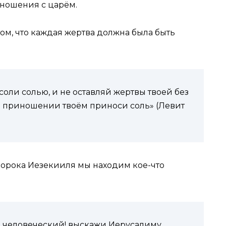
отношения с царём.
том, что каждая жертва должна была быть
оли солью, и не оставляй жертвы твоей без
ом приношении твоём приноси соль» (Левит
ророка Иезекииля мы находим кое-что
ын человеческий! выскажи Иерусалиму